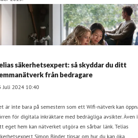
elias säkerhetsexpert: så skyddar du ditt
emmanätverk från bedragare
 Juli 2024 10:40
t är inte bara på semestern som ett Wifi-nätverk kan öppn
rren för digitala inkräktare med bedrägliga avsikter. Även i
tt eget hem kan nätverket utgöra en sårbar länk. Telias
kerhetsexpert Simon Binder tipsar om hur du kan öka