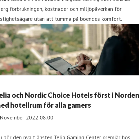
ergiförbrukningen, kostnader och miljöpåverkan för
astighetsägare utan att tumma på boendes komfort.
elia och Nordic Choice Hotels först i Norde
ed hotellrum för alla gamers
 November 2022 08:00
 gör den nya tjänsten Telia Gaming Center premiär hos