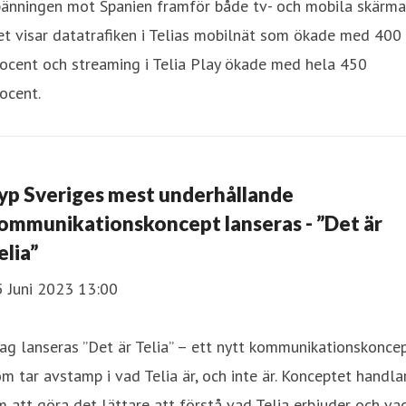
änningen mot Spanien framför både tv- och mobila skärmar
t visar datatrafiken i Telias mobilnät som ökade med 400
ocent och streaming i Telia Play ökade med hela 450
ocent.
yp Sveriges mest underhållande
ommunikationskoncept lanseras - ”Det är
elia”
5 Juni 2023 13:00
ag lanseras ”Det är Telia” – ett nytt kommunikationskonce
m tar avstamp i vad Telia är, och inte är. Konceptet handla
 att göra det lättare att förstå vad Telia erbjuder och va