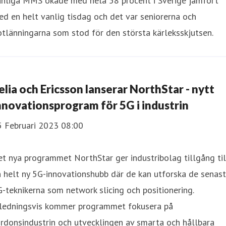
anliga MMS ökade med hela 58 procent i Sverige jämfört
d en helt vanlig tisdag och det var seniorerna och
tlänningarna som stod för den största kärleksskjutsen.
elia och Ericsson lanserar NorthStar - nytt
nnovationsprogram för 5G i industrin
5 Februari 2023 08:00
t nya programmet NorthStar ger industribolag tillgång til
 helt ny 5G-innovationshubb där de kan utforska de senas
-teknikerna som network slicing och positionering.
nledningsvis kommer programmet fokusera på
rdonsindustrin och utvecklingen av smarta och hållbara