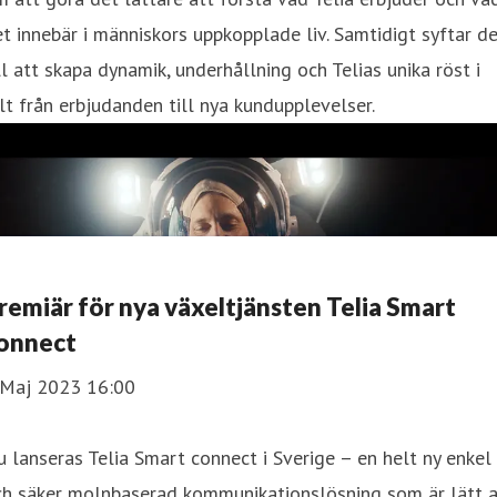
t innebär i människors uppkopplade liv. Samtidigt syftar d
ll att skapa dynamik, underhållning och Telias unika röst i
lt från erbjudanden till nya kundupplevelser.
remiär för nya växeltjänsten Telia Smart
onnect
 Maj 2023 16:00
 lanseras Telia Smart connect i Sverige – en helt ny enkel
ch säker molnbaserad kommunikationslösning som är lätt a