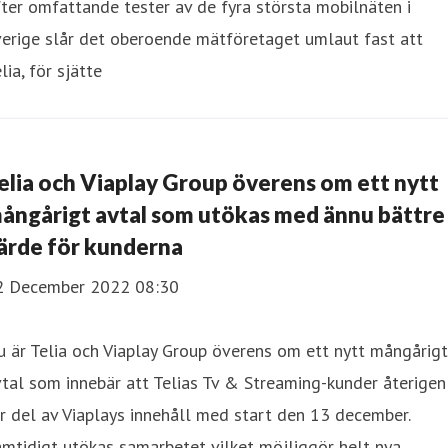
ter omfattande tester av de fyra största mobilnäten i
erige slår det oberoende mätföretaget umlaut fast att
lia, för sjätte
elia och Viaplay Group överens om ett nytt
ångårigt avtal som utökas med ännu bättre
ärde för kunderna
2 December 2022 08:30
 är Telia och Viaplay Group överens om ett nytt mångårigt
tal som innebär att Telias Tv & Streaming-kunder återigen
r del av Viaplays innehåll med start den 13 december.
mtidigt utökas samarbetet vilket möjliggör helt nya