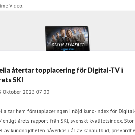
ime Video.
elia återtar topplacering för Digital-TV i
rets SKI
3 Oktober 2023 07:00
lia tar hem förstaplaceringen i nöjd kund-index för Digital
 enligt årets rapport från SKI, svenskt kvalitetsindex. Stor
l av kundnöjdheten påverkas i år av kanalutbud, prisvärdh