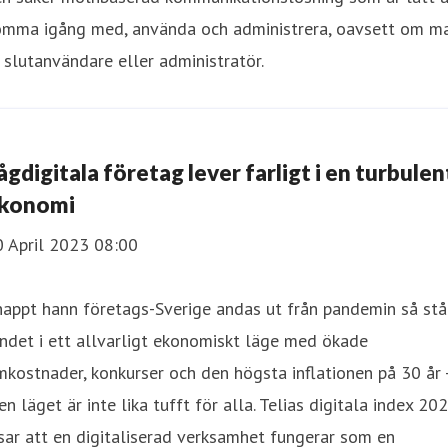
omma igång med, använda och administrera, oavsett om m
 slutanvändare eller administratör.
ågdigitala företag lever farligt i en turbulen
konomi
0 April 2023 08:00
appt hann företags-Sverige andas ut från pandemin så stå
ndet i ett allvarligt ekonomiskt läge med ökade
kostnader, konkurser och den högsta inflationen på 30 år 
n läget är inte lika tufft för alla. Telias digitala index 20
sar att en digitaliserad verksamhet fungerar som en