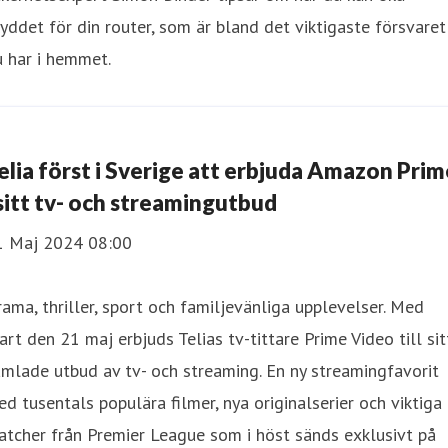
yddet för din router, som är bland det viktigaste försvaret
u har i hemmet.
elia först i Sverige att erbjuda Amazon Prim
 sitt tv- och streamingutbud
1 Maj 2024 08:00
ama, thriller, sport och familjevänliga upplevelser. Med
art den 21 maj erbjuds Telias tv-tittare Prime Video till sit
mlade utbud av tv- och streaming. En ny streamingfavorit
d tusentals populära filmer, nya originalserier och viktiga
tcher från Premier League som i höst sänds exklusivt på