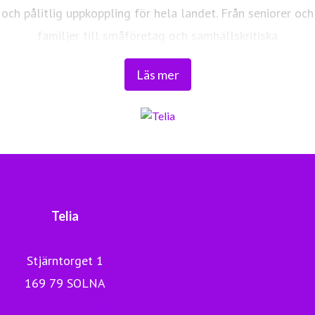
och pålitlig uppkoppling för hela landet. Från seniorer och
familjer till småföretag och samhällskritiska
verksamheter. Vi möjliggör digitaliseringens kraft i
Läs mer
vardagen och är en del av Sveriges totalförsvar. Med
Sveriges största fiberaccessnät, det enda nationella
transportnätet och ett mobilnät i världsklass skapar vi en
enklare, smartare och mer meningsfull vardag och
framtid.
Tryggt, hållbart och säkert. Det är Telia.
Telia
Stjärntorget 1
169 79 SOLNA
Nyheter Telia Company