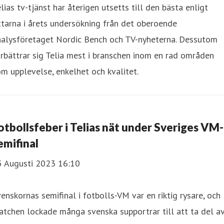
lias tv-tjänst har återigen utsetts till den bästa enligt
ttarna i årets undersökning från det oberoende
nalysföretaget Nordic Bench och TV-nyheterna. Dessutom
rbättrar sig Telia mest i branschen inom en rad områden
m upplevelse, enkelhet och kvalitet.
otbollsfeber i Telias nät under Sveriges VM-
emifinal
5 Augusti 2023 16:10
enskornas semifinal i fotbolls-VM var en riktig rysare, och
tchen lockade många svenska supportrar till att ta del a