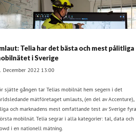
mlaut: Telia har det bästa och mest pålitliga
obilnätet i Sverige
1 December 2022 13:00
r sjätte gången tar Telias mobilnät hem segern i det
rldsledande mätföretaget umlauts, (en del av Accenture),
rliga och marknadens mest omfattande test av Sverige fyr
örsta mobilnät. Telia segrar i alla kategorier: tal, data och
owd i en nationell mätning.