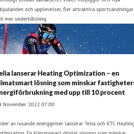
bjudanden och upplevelser, fler attraktiva sportsändningar
h mer underhållning.
elia lanserar Heating Optimization – en
limatsmart lösning som minskar fastigheter
nergiförbrukning med upp till 10 procent
4 November 2022 07:00
tider av rusande energipriser lanserar Telia och KTC Heatin
timization. En klimatsmart digital lösning som minskar