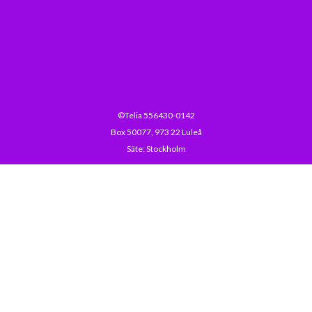
Digitala Sverige
Telia.se
Drift och avbrott