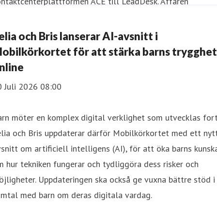
ntaktcenterplattformen ACE till LeadDesk. Affären
rväntas slutföras under det fjärde kvartalet 2026 och
gger i linje med Telias strategi att förenkla verksamheten
elia och Bris lanserar AI-avsnitt i
h fokusera på kärnverksamheten. Samtidigt säkerställs AC
obilkörkortet för att stärka barns trygghet
lattformens långsiktiga utveckling genom LeadDesks
nline
oduktportfölj och specialistkompetens.
 Juli 2026 08:00
rn möter en komplex digital verklighet som utvecklas fort
lia och Bris uppdaterar därför Mobilkörkortet med ett nyt
snitt om artificiell intelligens (AI), för att öka barns kunsk
 hur tekniken fungerar och tydliggöra dess risker och
jligheter. Uppdateringen ska också ge vuxna bättre stöd i
amtal med barn om deras digitala vardag.