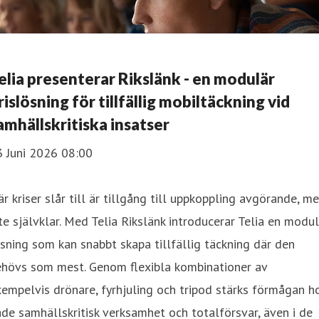
elia presenterar Rikslänk - en modulär
rislösning för tillfällig mobiltäckning vid
amhällskritiska insatser
3 Juni 2026 08:00
r kriser slår till är tillgång till uppkoppling avgörande, m
te självklar. Med Telia Rikslänk introducerar Telia en modu
sning som kan snabbt skapa tillfällig täckning där den
ehövs som mest. Genom flexibla kombinationer av
empelvis drönare, fyrhjuling och tripod stärks förmågan h
de samhällskritisk verksamhet och totalförsvar, även i de