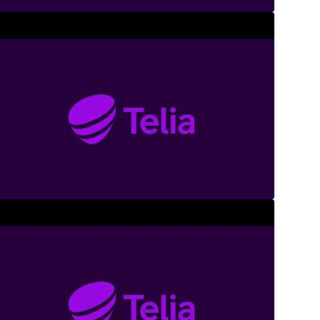
ån potential till praktik: när nya tekniker som AI blir 
Telia Sverige
inning the AI Race: What Sweden Must Build Next
Telia Sverige