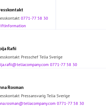
resskontakt
resskontakt
0771-77 58 30
iftinformation
ija Rafii
resskontakt
Presschef
Telia Sverige
ija.rafii@teliacompany.com
0771-77 58 30
nna Rosman
resskontakt
Pressansvarig
Telia Sverige
nna.rosman@teliacompany.com
0771-77 58 30