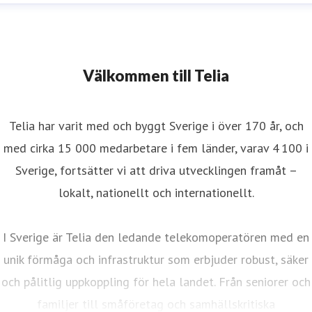
Välkommen till Telia
Telia har varit med och byggt Sverige i över 170 år, och
med cirka 15 000 medarbetare i fem länder, varav 4 100 i
Sverige, fortsätter vi att driva utvecklingen framåt –
lokalt, nationellt och internationellt.
I Sverige är Telia den ledande telekomoperatören med en
unik förmåga och infrastruktur som erbjuder robust, säker
och pålitlig uppkoppling för hela landet. Från seniorer och
familjer till småföretag och samhällskritiska