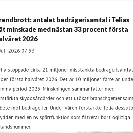
rendbrott: antalet bedrägerisamtal i Telias
ät minskade med nästan 33 procent första
alvåret 2026
Juli 2026 07:53
lia stoppade cirka 21 miljoner misstänkta bedrägerisamtal
der första halvåret 2026. Det är 10 miljoner färre än unde
amma period 2025. Minskningen sammanfaller med
örstärkta skyddsåtgärder och ett utökat branschgemensam
bete mot bedrägerier. Under våren förstärkte Telia dessut
ydden med en ny spärrfunktion som filtrerar bort ogiltiga
tlandsnummer.