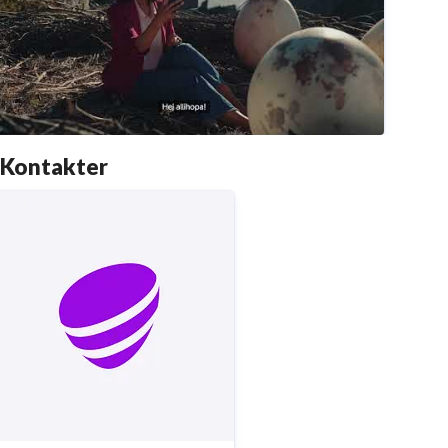
Kontakter
vingas du ta jobbmöten från ett fågelbo? 5G löser det.
Telia Sverige