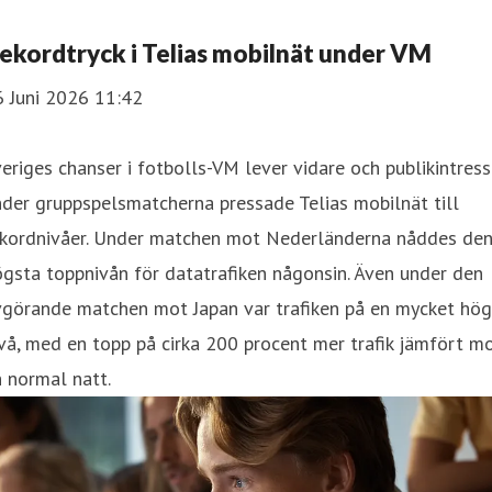
ekordtryck i Telias mobilnät under VM
6 Juni 2026 11:42
eriges chanser i fotbolls-VM lever vidare och publikintress
der gruppspelsmatcherna pressade Telias mobilnät till
ekordnivåer. Under matchen mot Nederländerna nåddes de
gsta toppnivån för datatrafiken någonsin. Även under den
vgörande matchen mot Japan var trafiken på en mycket hög
vå, med en topp på cirka 200 procent mer trafik jämfört m
 normal natt.