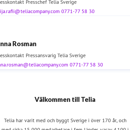
resskontakt
Presschef
Telia Sverige
ija.rafii@teliacompany.com
0771-77 58 30
nna Rosman
resskontakt
Pressansvarig
Telia Sverige
nna.rosman@teliacompany.com
0771-77 58 30
Välkommen till Telia
Telia har varit med och byggt Sverige i över 170 år, och
med cirka 15 000 medarbetare i fem länder, varav 4 100 i