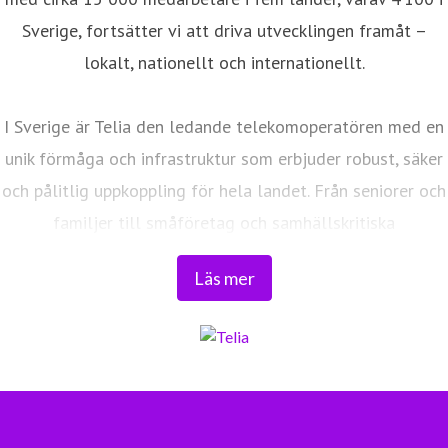
Sverige, fortsätter vi att driva utvecklingen framåt –
lokalt, nationellt och internationellt.
I Sverige är Telia den ledande telekomoperatören med en
unik förmåga och infrastruktur som erbjuder robust, säker
och pålitlig uppkoppling för hela landet. Från seniorer och
familjer till småföretag och samhällskritiska
verksamheter. Vi möjliggör digitaliseringens kraft i
Läs mer
vardagen och är en del av Sveriges totalförsvar. Med
Sveriges största fiberaccessnät, det enda nationella
transportnätet och ett mobilnät i världsklass skapar vi en
enklare, smartare och mer meningsfull vardag och
framtid.