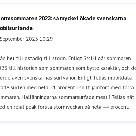
tormsommaren 2023: så mycket ökade svenskarna
obilsurfande
 September 2023 10:29
ån het till ostadig till storm. Enligt SMHI går sommaren
23 till historien som sommaren som bytte karaktär, och d
orde även svenskarnas surfvanor. Enligt Telias mobildata
ade surfen med hela 21 procent i snitt jämfört med förra
ommaren. Hallänningarna sommarsurfade mest i Telias nät
d en rejäl peak första stormveckan på hela 44 procent.