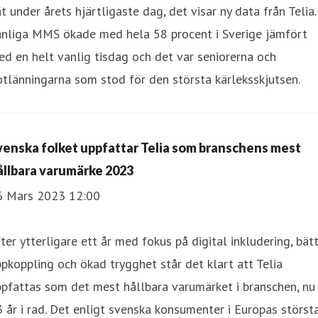
t under årets hjärtligaste dag, det visar ny data från Telia.
anliga MMS ökade med hela 58 procent i Sverige jämfört
d en helt vanlig tisdag och det var seniorerna och
tlänningarna som stod för den största kärleksskjutsen.
venska folket uppfattar Telia som branschens mest
ållbara varumärke 2023
6 Mars 2023 12:00
ter ytterligare ett år med fokus på digital inkludering, bät
pkoppling och ökad trygghet står det klart att Telia
pfattas som det mest hållbara varumärket i branschen, nu
 år i rad. Det enligt svenska konsumenter i Europas störst