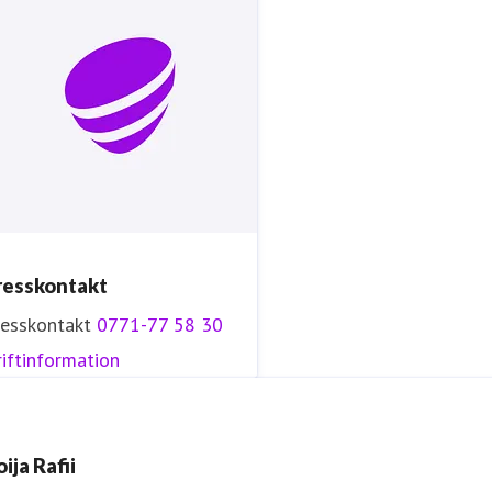
resskontakt
resskontakt
0771-77 58 30
iftinformation
ija Rafii