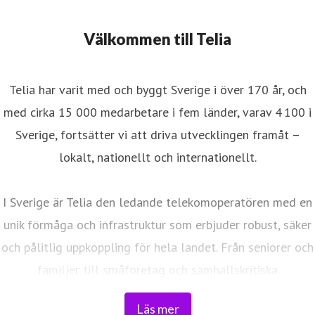
Välkommen till Telia
Telia har varit med och byggt Sverige i över 170 år, och
med cirka 15 000 medarbetare i fem länder, varav 4 100 i
Sverige, fortsätter vi att driva utvecklingen framåt –
lokalt, nationellt och internationellt.
I Sverige är Telia den ledande telekomoperatören med en
unik förmåga och infrastruktur som erbjuder robust, säker
och pålitlig uppkoppling för hela landet. Från seniorer och
familjer till småföretag och samhällskritiska
verksamheter. Vi möjliggör digitaliseringens kraft i
Läs mer
vardagen och är en del av Sveriges totalförsvar. Med