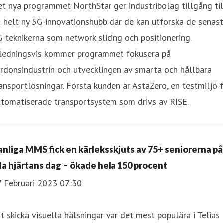
t nya programmet NorthStar ger industribolag tillgång til
 helt ny 5G-innovationshubb där de kan utforska de senas
-teknikerna som network slicing och positionering.
nledningsvis kommer programmet fokusera på
rdonsindustrin och utvecklingen av smarta och hållbara
ansportlösningar. Första kunden är AstaZero, en testmiljö 
utomatiserade transportsystem som drivs av RISE.
anliga MMS fick en kärleksskjuts av 75+ seniorerna på
lla hjärtans dag – ökade hela 150 procent
7 Februari 2023 07:30
t skicka visuella hälsningar var det mest populära i Telias