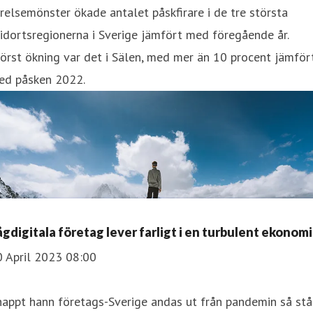
relsemönster ökade antalet påskfirare i de tre största
idortsregionerna i Sverige jämfört med föregående år.
örst ökning var det i Sälen, med mer än 10 procent jämför
ed påsken 2022.
ågdigitala företag lever farligt i en turbulent ekonomi
0 April 2023 08:00
appt hann företags-Sverige andas ut från pandemin så stå