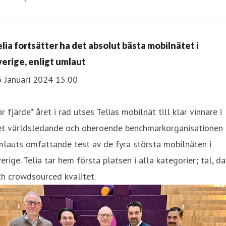
elia fortsätter ha det absolut bästa mobilnätet i
verige, enligt umlaut
5 Januari 2024 15:00
r fjärde* året i rad utses Telias mobilnät till klar vinnare i
et världsledande och oberoende benchmarkorganisationen
lauts omfattande test av de fyra största mobilnäten i
erige. Telia tar hem första platsen i alla kategorier; tal, d
h crowdsourced kvalitet.