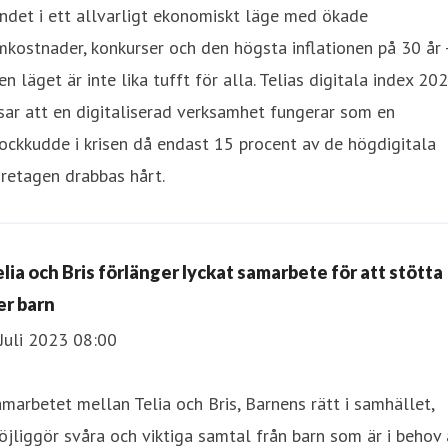
ndet i ett allvarligt ekonomiskt läge med ökade
kostnader, konkurser och den högsta inflationen på 30 år 
n läget är inte lika tufft för alla. Telias digitala index 20
sar att en digitaliserad verksamhet fungerar som en
ockkudde i krisen då endast 15 procent av de högdigitala
retagen drabbas hårt.
elia och Bris förlänger lyckat samarbete för att stötta
er barn
Juli 2023 08:00
marbetet mellan Telia och Bris, Barnens rätt i samhället,
jliggör svåra och viktiga samtal från barn som är i behov 