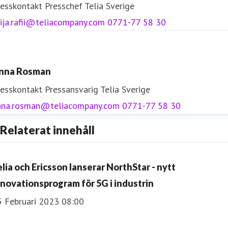
resskontakt
Presschef
Telia Sverige
ija.rafii@teliacompany.com
0771-77 58 30
nna Rosman
resskontakt
Pressansvarig
Telia Sverige
nna.rosman@teliacompany.com
0771-77 58 30
Relaterat innehåll
elia och Ericsson lanserar NorthStar - nytt
nnovationsprogram för 5G i industrin
5 Februari 2023 08:00