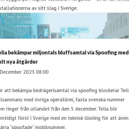
stallationerna av sitt slag i Sverige.
elia bekämpar miljontals bluffsamtal via Spoofing med
elt nya åtgärder
 December 2023 08:00
r att bekämpa bedrägerisamtal via spoofing blockerar Teli
illsammans med övriga operatörer, fasta svenska nummer
m ringer från utlandet från den 5 december. Telia blir
mtidigt först i Sverige med en teknisk lösning för att även
pärra ”spoofade” mobilnummer.