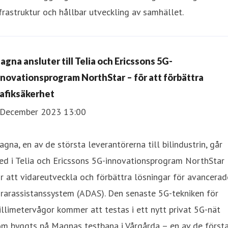
frastruktur och hållbar utveckling av samhället.
agna ansluter till Telia och Ericssons 5G-
nnovationsprogram NorthStar – för att förbättra
rafiksäkerhet
 December 2023 13:00
gna, en av de största leverantörerna till bilindustrin, går
ed i Telia och Ericssons 5G-innovationsprogram NorthStar
r att vidareutveckla och förbättra lösningar för avancerad
rarassistanssystem (ADAS). Den senaste 5G-tekniken för
llimetervågor kommer att testas i ett nytt privat 5G-nät
om byggts på Magnas testbana i Vårgårda – en av de först