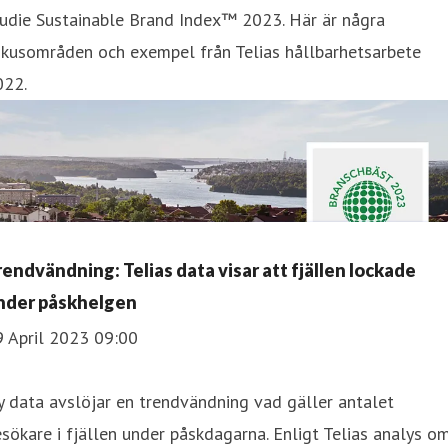
tudie Sustainable Brand Index™ 2023. Här är några
okusområden och exempel från Telias hållbarhetsarbete
022.
rendvändning: Telias data visar att fjällen lockade
nder påskhelgen
9 April 2023 09:00
 data avslöjar en trendvändning vad gäller antalet
sökare i fjällen under påskdagarna. Enligt Telias analys o