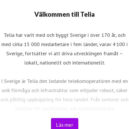
Välkommen till Telia
Telia har varit med och byggt Sverige i över 170 år, och
med cirka 15 000 medarbetare i fem länder, varav 4 100 i
Sverige, fortsätter vi att driva utvecklingen framåt –
lokalt, nationellt och internationellt.
I Sverige är Telia den ledande telekomoperatören med en
unik förmåga och infrastruktur som erbjuder robust, säker
och pålitlig uppkoppling för hela landet. Från seniorer och
familjer till småföretag och samhällskritiska
verksamheter. Vi möjliggör digitaliseringens kraft i
Läs mer
vardagen och är en del av Sveriges totalförsvar. Med