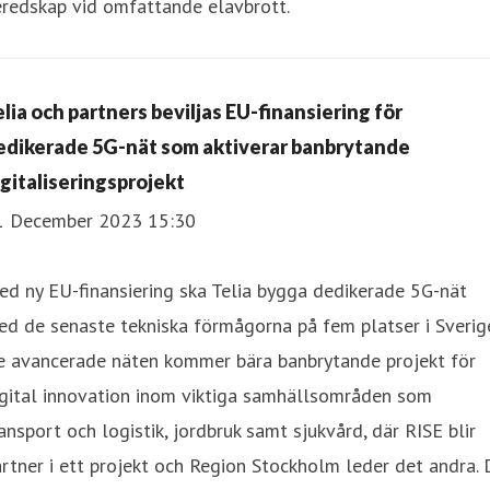
eredskap vid omfattande elavbrott.
elia och partners beviljas EU-finansiering för
edikerade 5G-nät som aktiverar banbrytande
igitaliseringsprojekt
1 December 2023 15:30
d ny EU-finansiering ska Telia bygga dedikerade 5G-nät
d de senaste tekniska förmågorna på fem platser i Sverig
e avancerade näten kommer bära banbrytande projekt för
igital innovation inom viktiga samhällsområden som
ansport och logistik, jordbruk samt sjukvård, där RISE blir
rtner i ett projekt och Region Stockholm leder det andra. 