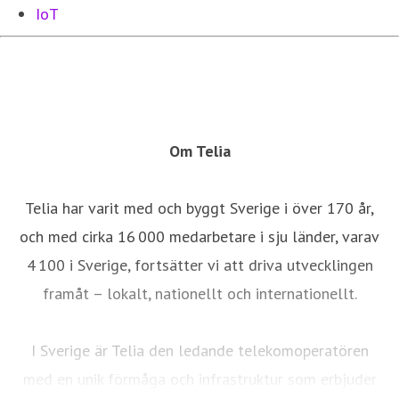
IoT
Om Telia
Telia har varit med och byggt Sverige i över 170 år,
och med cirka 16 000 medarbetare i sju länder, varav
4 100 i Sverige, fortsätter vi att driva utvecklingen
framåt – lokalt, nationellt och internationellt.
I Sverige är Telia den ledande telekomoperatören
med en unik förmåga och infrastruktur som erbjuder