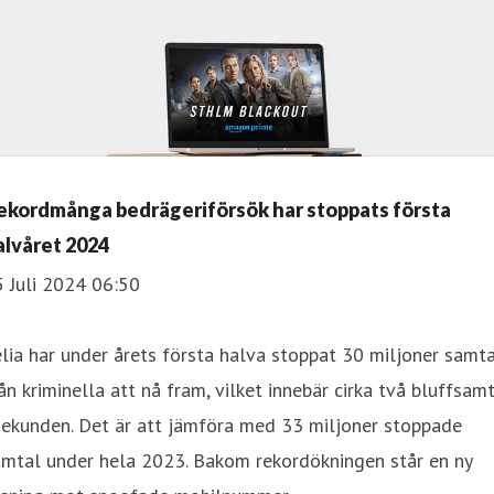
ekordmånga bedrägeriförsök har stoppats första
alvåret 2024
 Juli 2024 06:50
lia har under årets första halva stoppat 30 miljoner samt
ån kriminella att nå fram, vilket innebär cirka två bluffsam
sekunden. Det är att jämföra med 33 miljoner stoppade
amtal under hela 2023. Bakom rekordökningen står en ny