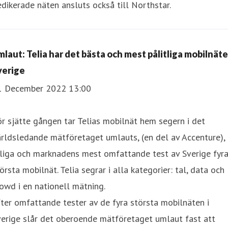
dikerade näten ansluts också till Northstar.
mlaut: Telia har det bästa och mest pålitliga mobilnätet
verige
1 December 2022 13:00
r sjätte gången tar Telias mobilnät hem segern i det
rldsledande mätföretaget umlauts, (en del av Accenture),
rliga och marknadens mest omfattande test av Sverige fyr
örsta mobilnät. Telia segrar i alla kategorier: tal, data och
owd i en nationell mätning.
ter omfattande tester av de fyra största mobilnäten i
erige slår det oberoende mätföretaget umlaut fast att