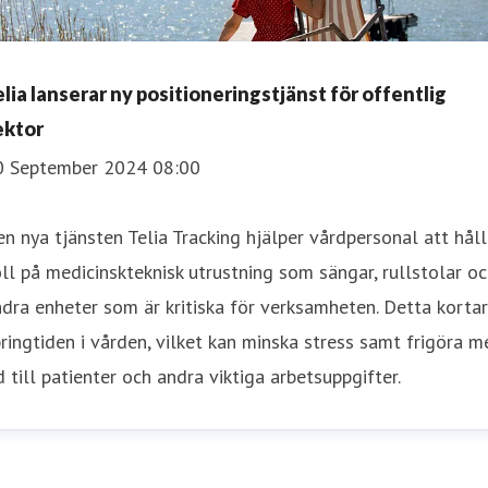
elia lanserar ny positioneringstjänst för offentlig
ektor
0 September 2024 08:00
n nya tjänsten Telia Tracking hjälper vårdpersonal att hål
ll på medicinskteknisk utrustning som sängar, rullstolar o
dra enheter som är kritiska för verksamheten. Detta kortar
ringtiden i vården, vilket kan minska stress samt frigöra m
d till patienter och andra viktiga arbetsuppgifter.