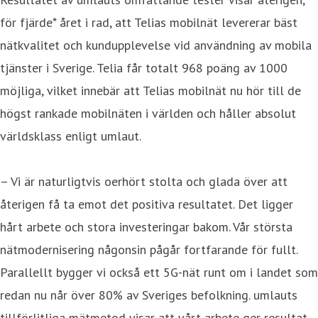
för fjärde* året i rad, att Telias mobilnät levererar bäst
nätkvalitet och kundupplevelse vid användning av mobila
tjänster i Sverige. Telia får totalt 968 poäng av 1000
möjliga, vilket innebär att Telias mobilnät nu hör till de
högst rankade mobilnäten i världen och håller absolut
världsklass enligt umlaut.
– Vi är naturligtvis oerhört stolta och glada över att
återigen få ta emot det positiva resultatet. Det ligger
hårt arbete och stora investeringar bakom. Vår största
nätmodernisering någonsin pågår fortfarande för fullt.
Parallellt bygger vi också ett 5G-nät runt om i landet som
redan nu når över 80% av Sveriges befolkning. umlauts
tillförlitliga mätmetod visar att vårt arbete ger resultat