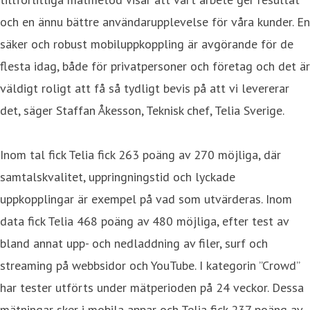
och en ännu bättre användarupplevelse för våra kunder. En
säker och robust mobiluppkoppling är avgörande för de
flesta idag, både för privatpersoner och företag och det är
väldigt roligt att få så tydligt bevis på att vi levererar
det, säger Staffan Åkesson, Teknisk chef, Telia Sverige.
Inom tal fick Telia fick 263 poäng av 270 möjliga, där
samtalskvalitet, uppringningstid och lyckade
uppkopplingar är exempel på vad som utvärderas. Inom
data fick Telia 468 poäng av 480 möjliga, efter test av
bland annat upp- och nedladdning av filer, surf och
streaming på webbsidor och YouTube. I kategorin ”Crowd”
har tester utförts under mätperioden på 24 veckor. Dessa
mätningar sker i mobila appar och Telia fick 237 poäng av