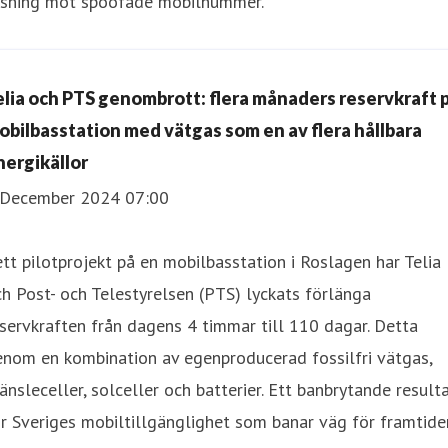
ösning mot spoofade mobilnummer.
elia och PTS genombrott: flera månaders reservkraft 
obilbasstation med vätgas som en av flera hållbara
nergikällor
 December 2024 07:00
ett pilotprojekt på en mobilbasstation i Roslagen har Telia
h Post- och Telestyrelsen (PTS) lyckats förlänga
servkraften från dagens 4 timmar till 110 dagar. Detta
nom en kombination av egenproducerad fossilfri vätgas,
änsleceller, solceller och batterier. Ett banbrytande result
r Sveriges mobiltillgänglighet som banar väg för framtide