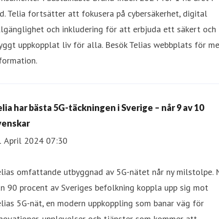
d. Telia fortsätter att fokusera på cybersäkerhet, digital
llgänglighet och inkludering för att erbjuda ett säkert och
yggt uppkopplat liv för alla. Besök Telias webbplats för me
formation.
elia har bästa 5G-täckningen i Sverige – når 9 av 10
venskar
1 April 2024 07:30
lias omfattande utbyggnad av 5G-nätet når ny milstolpe. 
n 90 procent av Sveriges befolkning koppla upp sig mot
elias 5G-nät, en modern uppkoppling som banar väg för
novationer, upplevelser och tjänster som kommer att