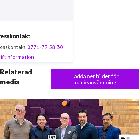
resskontakt
resskontakt
0771-77 58 30
iftinformation
Relaterad
Ladda ner bilder för
media
medieanvändning