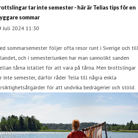
ottslingar tar inte semester - här är Telias tips för en
ryggare sommar
 Juli 2024 11:30
d sommarsemester följer ofta resor runt i Sverige och til
landet, och i semesterlunken har man sannolikt sanden
llan tårna istället för att vara på tårna. Men brottslingar
r inte semester, därför råder Telia till några enkla
rsiktighetsåtgärder för att undvika bedrägerier och stöld.