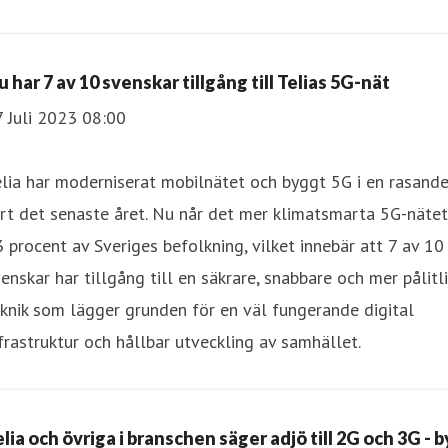
 har 7 av 10 svenskar tillgång till Telias 5G-nät
 Juli 2023 08:00
lia har moderniserat mobilnätet och byggt 5G i en rasand
rt det senaste året. Nu når det mer klimatsmarta 5G-nätet
 procent av Sveriges befolkning, vilket innebär att 7 av 10
enskar har tillgång till en säkrare, snabbare och mer pålitl
knik som lägger grunden för en väl fungerande digital
frastruktur och hållbar utveckling av samhället.
lia och övriga i branschen säger adjö till 2G och 3G - b