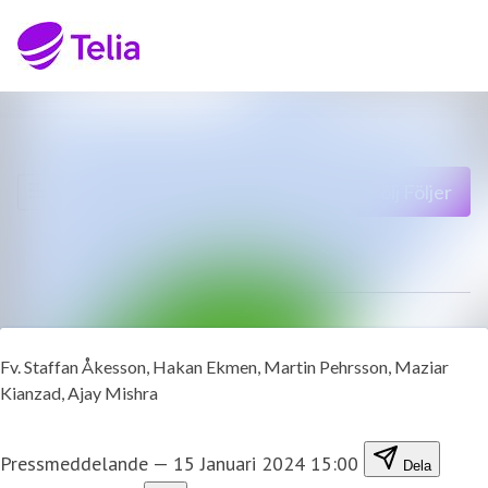
Senaste nyheterna
Sök i nyhetsrumm
Nyhetsarkiv
Följ
Följer
Mediearkiv
Kontakt
Fv. Staffan Åkesson, Hakan Ekmen, Martin Pehrsson, Maziar
Kianzad, Ajay Mishra
Pressmeddelande
—
15 Januari 2024 15:00
Dela