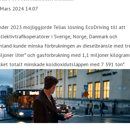
 Mars 2024 14:07
der 2023 möjliggjorde Telias lösning EcoDriving till att
llektivtrafikoperatörer i Sverige, Norge, Danmark och
nland kunde minska förbrukningen av dieselbränsle med tr
ljoner liter* och gasförbrukning med 1,1 miljoner kilogram*
lket totalt minskade koldioxidutsläppen med 7 391 ton*.