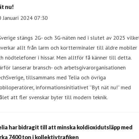
ät nu!
0 Januari 2024 07:30
Sverige stängs 2G- och 3G-näten ned i slutet av 2025 vilke
verkar allt från larm och kortterminaler till äldre mobiler
h nödtelefoner i hissar. Men alltför få känner till detta.
rför lanserar bransch- och arbetsgivarorganisationen
chSverige, tillsammans med Telia och övriga
biloperatörer, informationsinitiativet ”Byt nät nu!” med
let att fler svenskar byter till modern teknik.
elia har bidragit till att minska koldioxidutsläpp med
rka 7400 ton i kollektivtrafiken