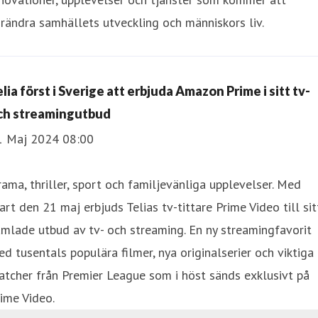
rändra samhällets utveckling och människors liv.
lia först i Sverige att erbjuda Amazon Prime i sitt tv-
ch streamingutbud
1 Maj 2024 08:00
ama, thriller, sport och familjevänliga upplevelser. Med
art den 21 maj erbjuds Telias tv-tittare Prime Video till sit
mlade utbud av tv- och streaming. En ny streamingfavorit
d tusentals populära filmer, nya originalserier och viktiga
tcher från Premier League som i höst sänds exklusivt på
ime Video.