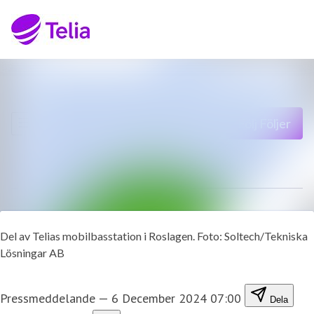
Senaste nyheterna
Sök i nyhetsrumm
Nyhetsarkiv
Följ
Följer
Mediearkiv
Kontakt
Del av Telias mobilbasstation i Roslagen. Foto: Soltech/Tekniska
Lösningar AB
Pressmeddelande
—
6 December 2024 07:00
Dela