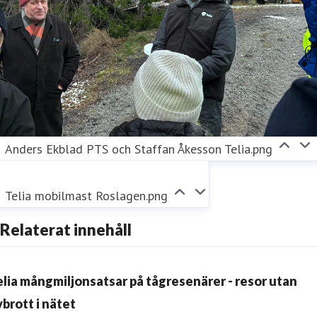
Anders Ekblad PTS och Staffan Åkesson Telia.png
Telia mobilmast Roslagen.png
Relaterat innehåll
elia mångmiljonsatsar på tågresenärer - resor utan
vbrott i nätet