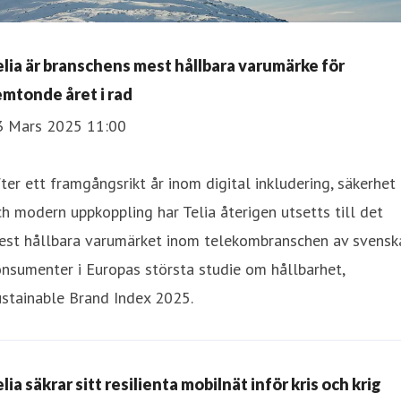
elia är branschens mest hållbara varumärke för
emtonde året i rad
3 Mars 2025 11:00
ter ett framgångsrikt år inom digital inkludering, säkerhet
h modern uppkoppling har Telia återigen utsetts till det
est hållbara varumärket inom telekombranschen av svensk
nsumenter i Europas största studie om hållbarhet,
stainable Brand Index 2025.
lia säkrar sitt resilienta mobilnät inför kris och krig