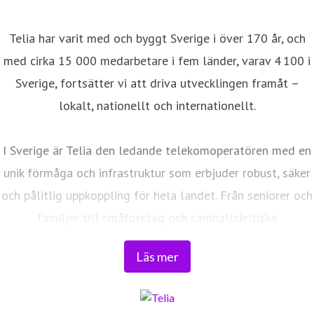
Telia har varit med och byggt Sverige i över 170 år, och
med cirka 15 000 medarbetare i fem länder, varav 4 100 i
Sverige, fortsätter vi att driva utvecklingen framåt –
lokalt, nationellt och internationellt.
I Sverige är Telia den ledande telekomoperatören med en
unik förmåga och infrastruktur som erbjuder robust, säker
och pålitlig uppkoppling för hela landet. Från seniorer och
familjer till småföretag och samhällskritiska
verksamheter. Vi möjliggör digitaliseringens kraft i
Läs mer
vardagen och är en del av Sveriges totalförsvar. Med
Sveriges största fiberaccessnät, det enda nationella
transportnätet och ett mobilnät i världsklass skapar vi en