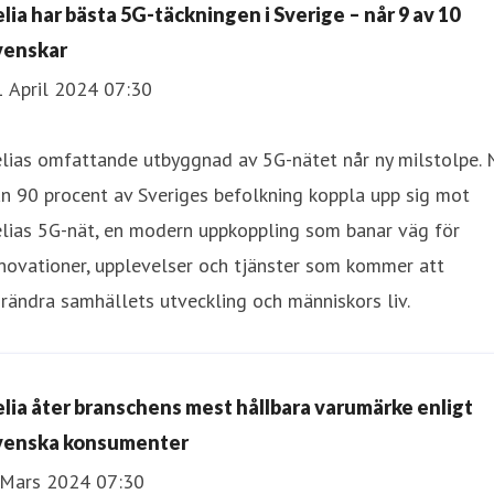
elia har bästa 5G-täckningen i Sverige – når 9 av 10
venskar
1 April 2024 07:30
lias omfattande utbyggnad av 5G-nätet når ny milstolpe. 
n 90 procent av Sveriges befolkning koppla upp sig mot
elias 5G-nät, en modern uppkoppling som banar väg för
novationer, upplevelser och tjänster som kommer att
rändra samhällets utveckling och människors liv.
elia åter branschens mest hållbara varumärke enligt
venska konsumenter
 Mars 2024 07:30