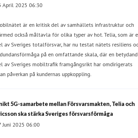
5 April 2025 06:30
bilnätet är en kritisk del av samhällets infrastruktur och
rmed också måltavla för olika typer av hot. Telia, som är 
l av Sveriges totalförsvar, har nu testat nätets resiliens o
edundansförmåga på en omfattande skala, där en betydand
l av Sveriges mobiltrafik framgångsrikt har omdirigerats
an påverkan på kundernas uppkoppling.
nikt 5G-samarbete mellan Försvarsmakten, Telia och
ricsson ska stärka Sveriges försvarsförmåga
7 Juni 2025 06:00