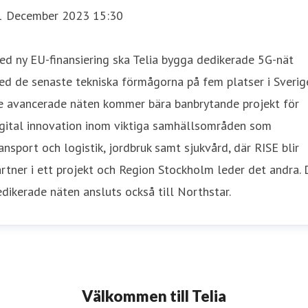
1 December 2023 15:30
d ny EU-finansiering ska Telia bygga dedikerade 5G-nät
d de senaste tekniska förmågorna på fem platser i Sverig
e avancerade näten kommer bära banbrytande projekt för
igital innovation inom viktiga samhällsområden som
ansport och logistik, jordbruk samt sjukvård, där RISE blir
rtner i ett projekt och Region Stockholm leder det andra. 
dikerade näten ansluts också till Northstar.
Välkommen till Telia