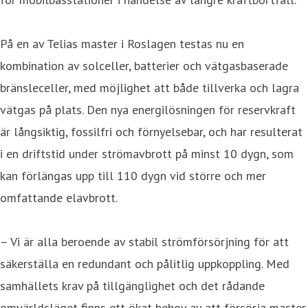
På en av Telias master i Roslagen testas nu en
kombination av solceller, batterier och vätgasbaserade
bränsleceller, med möjlighet att både tillverka och lagra
vätgas på plats. Den nya energilösningen för reservkraft
är långsiktig, fossilfri och förnyelsebar, och har resulterat
i en driftstid under strömavbrott på minst 10 dygn, som
kan förlängas upp till 110 dygn vid större och mer
omfattande elavbrott.
– Vi är alla beroende av stabil strömförsörjning för att
säkerställa en redundant och pålitlig uppkoppling. Med
samhällets krav på tillgänglighet och det rådande
omvärldsläget finns ett ökat behov av att försörja master