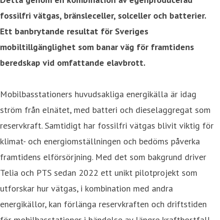
fossilfri vätgas, bränsleceller, solceller och batterier.
Ett banbrytande resultat för Sveriges
mobiltillgänglighet som banar väg för framtidens
beredskap vid omfattande elavbrott.
Mobilbasstationers huvudsakliga energikälla är idag
ström från elnätet, med batteri och dieselaggregat som
reservkraft. Samtidigt har fossilfri vätgas blivit viktig för
klimat- och energiomställningen och bedöms påverka
framtidens elförsörjning. Med det som bakgrund driver
Telia och PTS sedan 2022 ett unikt pilotprojekt som
utforskar hur vätgas, i kombination med andra
energikällor, kan förlänga reservkraften och driftstiden
för mobilbasstationer i händelse av längre kraftbortfall.