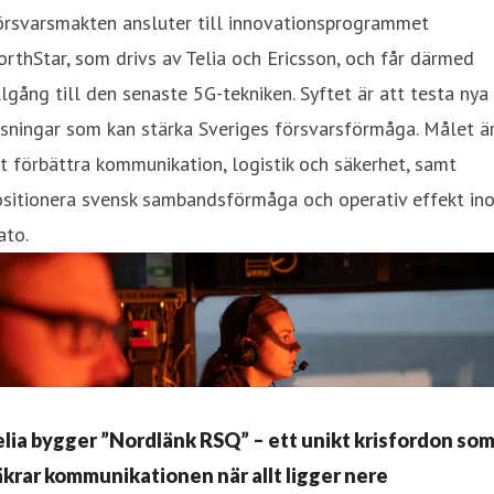
örsvarsmakten ansluter till innovationsprogrammet
rthStar, som drivs av Telia och Ericsson, och får därmed
llgång till den senaste 5G-tekniken. Syftet är att testa nya
sningar som kan stärka Sveriges försvarsförmåga. Målet ä
t förbättra kommunikation, logistik och säkerhet, samt
ositionera svensk sambandsförmåga och operativ effekt in
ato.
elia bygger ”Nordlänk RSQ” – ett unikt krisfordon so
äkrar kommunikationen när allt ligger nere