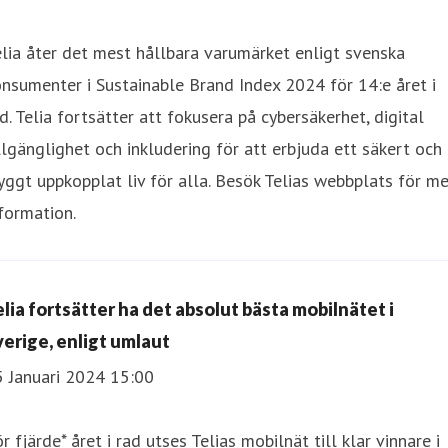
lia åter det mest hållbara varumärket enligt svenska
nsumenter i Sustainable Brand Index 2024 för 14:e året i
d. Telia fortsätter att fokusera på cybersäkerhet, digital
llgänglighet och inkludering för att erbjuda ett säkert och
yggt uppkopplat liv för alla. Besök Telias webbplats för me
formation.
elia fortsätter ha det absolut bästa mobilnätet i
verige, enligt umlaut
5 Januari 2024 15:00
r fjärde* året i rad utses Telias mobilnät till klar vinnare i