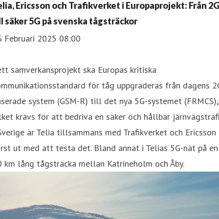
elia, Ericsson och Trafikverket i Europaprojekt: Från 2
ill säker 5G på svenska tågsträckor
6 Februari 2025 08:00
ett samverkansprojekt ska Europas kritiska
ommunikationsstandard för tåg uppgraderas från dagens 2
aserade system (GSM-R) till det nya 5G-systemet (FRMCS),
lket krävs för att bedriva en säker och hållbar järnvägstrafi
Sverige är Telia tillsammans med Trafikverket och Ericsson
rst ut med att testa det. Bland annat i Telias 5G-nät på en
0 km lång tågsträcka mellan Katrineholm och Åby.