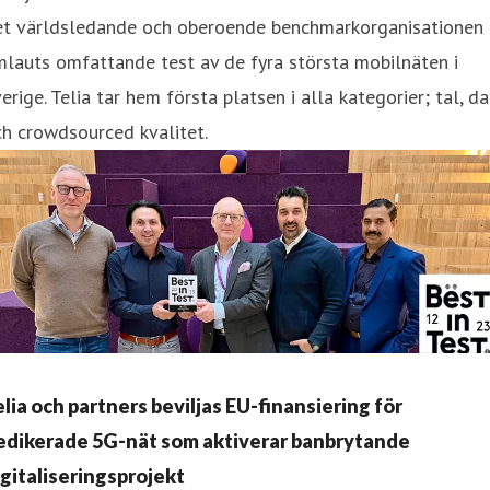
et världsledande och oberoende benchmarkorganisationen
lauts omfattande test av de fyra största mobilnäten i
erige. Telia tar hem första platsen i alla kategorier; tal, d
h crowdsourced kvalitet.
elia och partners beviljas EU-finansiering för
edikerade 5G-nät som aktiverar banbrytande
igitaliseringsprojekt