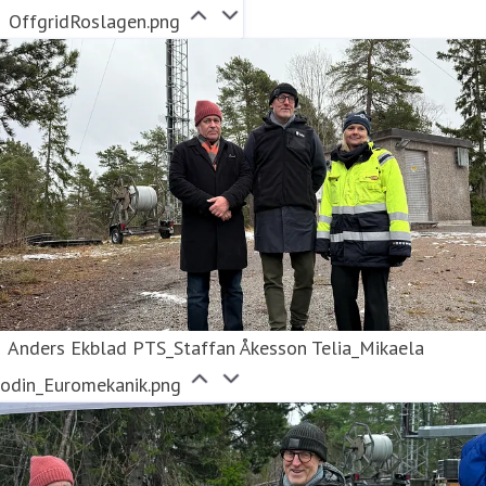
OffgridRoslagen.png
Anders Ekblad PTS_Staffan Åkesson Telia_Mikaela
lodin_Euromekanik.png