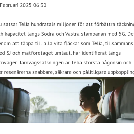
 Februari 2025 06:30
 satsar Telia hundratals miljoner för att förbättra täcknin
ch kapacitet längs Södra och Västra stambanan med 5G. De
nom att täppa till alla vita fläckar som Telia, tillsammans
d SJ och mätföretaget umlaut, har identifierat längs
rnvägen. Järnvägssatsningen är Telia största någonsin och
r resenärerna snabbare, säkrare och pålitligare uppkoppling