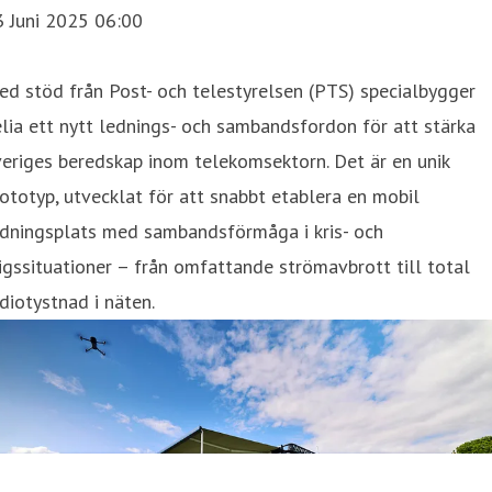
3 Juni 2025 06:00
d stöd från Post- och telestyrelsen (PTS) specialbygger
lia ett nytt lednings- och sambandsfordon för att stärka
eriges beredskap inom telekomsektorn. Det är en unik
ototyp, utvecklat för att snabbt etablera en mobil
edningsplats med sambandsförmåga i kris- och
igssituationer – från omfattande strömavbrott till total
diotystnad i näten.