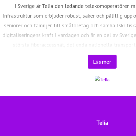
I Sverige är Telia den ledande telekomoperatören m
infrastruktur som erbjuder robust, säker och pålitlig uppk
seniorer och familjer till småföretag och samhällskritisk
digitaliseringens kraft i vardagen och är en del av Sverig
största fiberaccessnät, det enda nationella transport
världsklass skapar vi en enklare, smartare och mer meni
Läs mer
Tryggt, hållbart och säkert. Det är 
Telia