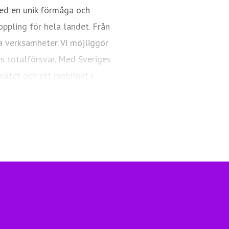
ed en unik förmåga och
oppling för hela landet. Från
a verksamheter. Vi möjliggör
es totalförsvar. Med Sveriges
nätet och ett mobilnät i
ngsfull vardag och framtid.
Telia.