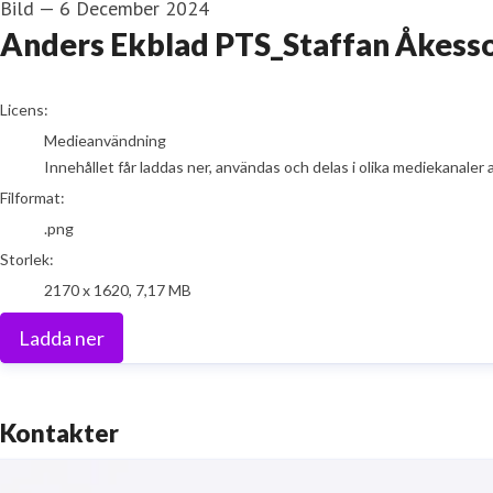
Bild
—
6 December 2024
Anders Ekblad PTS_Staffan Åkesso
go to media item
Licens:
Medieanvändning
Innehållet får laddas ner, användas och delas i olika mediekanaler 
Filformat:
.png
Storlek:
2170 x 1620, 7,17 MB
Ladda ner
Kontakter