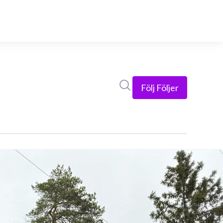
Sök i nyhetsrummet
Följ
Följer