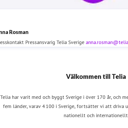
nna Rosman
resskontakt
Pressansvarig
Telia Sverige
anna.rosman@teli
resskontakt
Välkommen till Telia
resskontakt
0771-77 58 30
iftinformation
Telia har varit med och byggt Sverige i över 170 år, och m
fem länder, varav 4 100 i Sverige, fortsätter vi att driva 
nationellt och internationellt