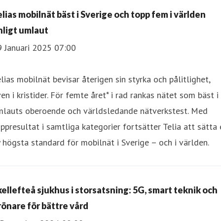
elias mobilnät bäst i Sverige och topp fem i världen
nligt umlaut
9 Januari 2025 07:00
lias mobilnät bevisar återigen sin styrka och pålitlighet,
en i kristider. För femte året* i rad rankas nätet som bäst i
mlauts oberoende och världsledande nätverkstest. Med
ppresultat i samtliga kategorier fortsätter Telia att sätta
 högsta standard för mobilnät i Sverige – och i världen.
kellefteå sjukhus i storsatsning: 5G, smart teknik och
rönare för bättre vård