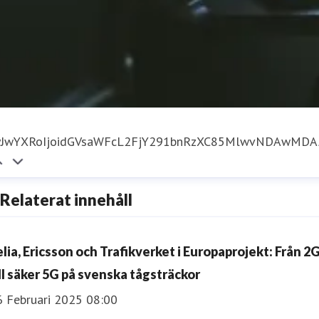
yJwYXRoIjoidGVsaWFcL2FjY291bnRzXC85MlwvNDAwMD
Relaterat innehåll
elia, Ericsson och Trafikverket i Europaprojekt: Från 2
ill säker 5G på svenska tågsträckor
6 Februari 2025 08:00