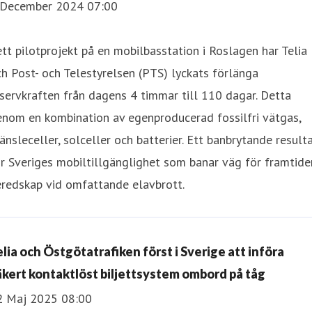
 December 2024 07:00
ett pilotprojekt på en mobilbasstation i Roslagen har Telia
h Post- och Telestyrelsen (PTS) lyckats förlänga
servkraften från dagens 4 timmar till 110 dagar. Detta
nom en kombination av egenproducerad fossilfri vätgas,
änsleceller, solceller och batterier. Ett banbrytande result
r Sveriges mobiltillgänglighet som banar väg för framtide
eredskap vid omfattande elavbrott.
elia och Östgötatrafiken först i Sverige att införa
äkert kontaktlöst biljettsystem ombord på tåg
2 Maj 2025 08:00