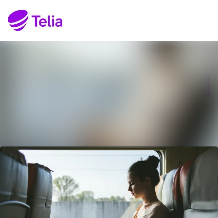
Senaste nyheterna
Sök i nyhetsrumm
Nyhetsarkiv
Följ
Följer
Mediearkiv
Kontakt