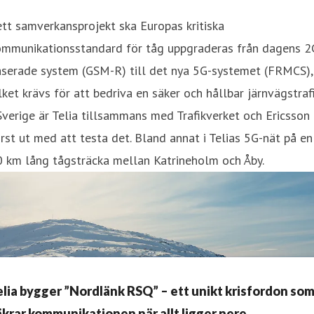
ett samverkansprojekt ska Europas kritiska
ommunikationsstandard för tåg uppgraderas från dagens 2
aserade system (GSM-R) till det nya 5G-systemet (FRMCS),
lket krävs för att bedriva en säker och hållbar järnvägstrafi
Sverige är Telia tillsammans med Trafikverket och Ericsson
rst ut med att testa det. Bland annat i Telias 5G-nät på en
0 km lång tågsträcka mellan Katrineholm och Åby.
elia bygger ”Nordlänk RSQ” – ett unikt krisfordon so
äkrar kommunikationen när allt ligger nere