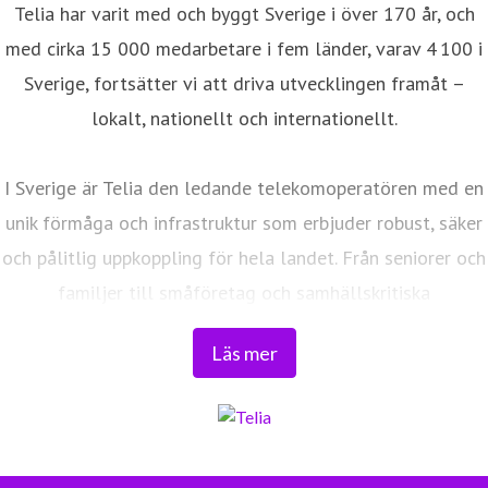
Telia har varit med och byggt Sverige i över 170 år, och
med cirka 15 000 medarbetare i fem länder, varav 4 100 i
Sverige, fortsätter vi att driva utvecklingen framåt –
lokalt, nationellt och internationellt.
I Sverige är Telia den ledande telekomoperatören med en
unik förmåga och infrastruktur som erbjuder robust, säker
och pålitlig uppkoppling för hela landet. Från seniorer och
familjer till småföretag och samhällskritiska
verksamheter. Vi möjliggör digitaliseringens kraft i
Läs mer
vardagen och är en del av Sveriges totalförsvar. Med
Sveriges största fiberaccessnät, det enda nationella
transportnätet och ett mobilnät i världsklass skapar vi en
enklare, smartare och mer meningsfull vardag och