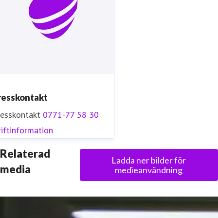
resskontakt
resskontakt
0771-77 58 30
iftinformation
Relaterad
Ladda ner bilder för
media
medieanvändning