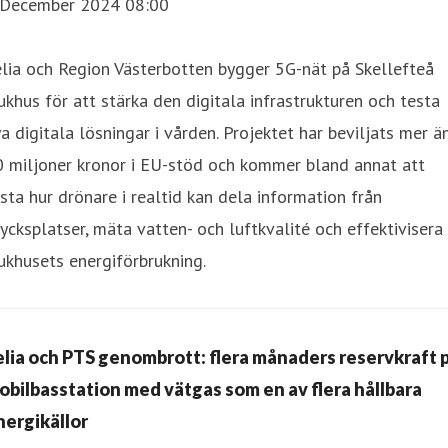
 December 2024 08:00
lia och Region Västerbotten bygger 5G-nät på Skellefteå
ukhus för att stärka den digitala infrastrukturen och testa
a digitala lösningar i vården. Projektet har beviljats mer ä
0 miljoner kronor i EU-stöd och kommer bland annat att
sta hur drönare i realtid kan dela information från
ycksplatser, mäta vatten- och luftkvalité och effektivisera
ukhusets energiförbrukning.
elia och PTS genombrott: flera månaders reservkraft 
obilbasstation med vätgas som en av flera hållbara
nergikällor