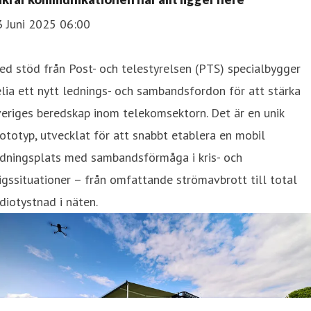
3 Juni 2025 06:00
d stöd från Post- och telestyrelsen (PTS) specialbygger
lia ett nytt lednings- och sambandsfordon för att stärka
eriges beredskap inom telekomsektorn. Det är en unik
ototyp, utvecklat för att snabbt etablera en mobil
edningsplats med sambandsförmåga i kris- och
igssituationer – från omfattande strömavbrott till total
diotystnad i näten.