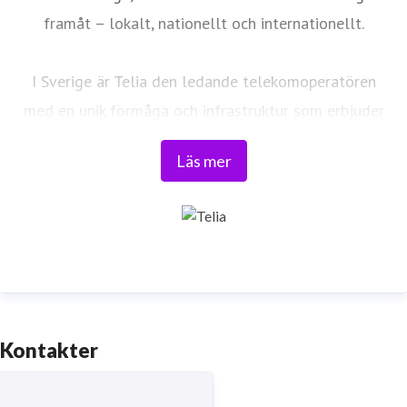
framåt – lokalt, nationellt och internationellt.
I Sverige är Telia den ledande telekomoperatören
med en unik förmåga och infrastruktur som erbjuder
robust, säker och pålitlig uppkoppling – för hela
Läs mer
landet. Från seniorer och familjer till småföretag och
samhällskritiska verksamheter. Vi möjliggör
digitaliseringens kraft i vardagen och är en del av
Sveriges totalförsvar. Med Sveriges största
fiberaccessnät, det enda nationella transportnätet
och ett mobilnät i världsklass skapar vi en enklare,
smartare och mer meningsfull vardag och framtid.
Kontakter
Tryggt, hållbart och säkert. Det är
Telia
.