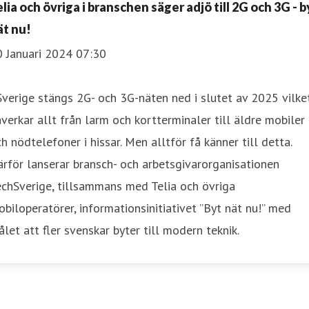
lia och övriga i branschen säger adjö till 2G och 3G - b
ät nu!
0 Januari 2024 07:30
Sverige stängs 2G- och 3G-näten ned i slutet av 2025 vilke
verkar allt från larm och kortterminaler till äldre mobiler
h nödtelefoner i hissar. Men alltför få känner till detta.
rför lanserar bransch- och arbetsgivarorganisationen
chSverige, tillsammans med Telia och övriga
biloperatörer, informationsinitiativet ”Byt nät nu!” med
let att fler svenskar byter till modern teknik.