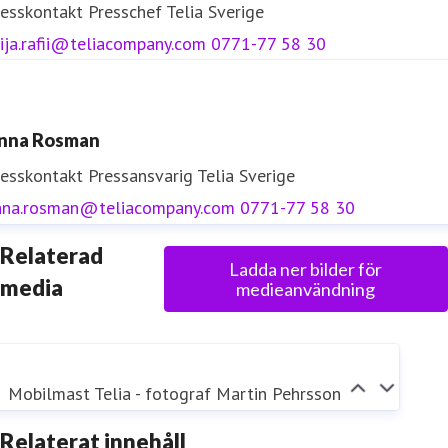
resskontakt
Presschef
Telia Sverige
ija.rafii@teliacompany.com
0771-77 58 30
nna Rosman
resskontakt
Pressansvarig
Telia Sverige
nna.rosman@teliacompany.com
0771-77 58 30
Relaterad
Ladda ner bilder för
media
medieanvändning
Mobilmast Telia - fotograf Martin Pehrsson
Relaterat innehåll