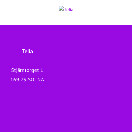
Sveriges största fiberaccessnät, det enda nationella
transportnätet och ett mobilnät i världsklass skapar vi en
enklare, smartare och mer meningsfull vardag och
framtid.
Tryggt, hållbart och säkert. Det är Telia.
Telia
Stjärntorget 1
169 79 SOLNA
Nyheter Telia Company
Digitala Sverige
Telia.se
Drift och avbrott