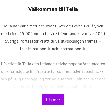
Välkommen till Telia
Telia har varit med och byggt Sverige i över 170 år, och
med cirka 15 000 medarbetare i fem länder, varav 4 100 i
Sverige, fortsätter vi att driva utvecklingen framåt –
lokalt, nationellt och internationellt.
I Sverige är Telia den ledande telekomoperatören med en
unik förmåga och infrastruktur som erbjuder robust, säker
och pålitlig uppkoppling för hela landet. Från seniorer och
familjer till småföretag och samhällskritiska
verksamheter. Vi möjliggör digitaliseringens kraft i
Läs mer
vardagen och är en del av Sveriges totalförsvar. Med