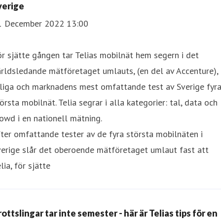
verige
1 December 2022 13:00
r sjätte gången tar Telias mobilnät hem segern i det
rldsledande mätföretaget umlauts, (en del av Accenture),
rliga och marknadens mest omfattande test av Sverige fyr
örsta mobilnät. Telia segrar i alla kategorier: tal, data och
owd i en nationell mätning.
ter omfattande tester av de fyra största mobilnäten i
erige slår det oberoende mätföretaget umlaut fast att
lia, för sjätte
ottslingar tar inte semester - här är Telias tips för en