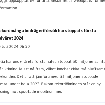
yggt uppkopplat liv för alla. Besök Telias webbplats för me
formation.
ekordmånga bedrägeriförsök har stoppats första
alvåret 2024
 Juli 2024 06:50
lia har under årets första halva stoppat 30 miljoner samt
ån kriminella att nå fram, vilket innebär cirka två bluffsam
sekunden. Det är att jämföra med 33 miljoner stoppade
amtal under hela 2023. Bakom rekordökningen står en ny
ösning mot spoofade mobilnummer.