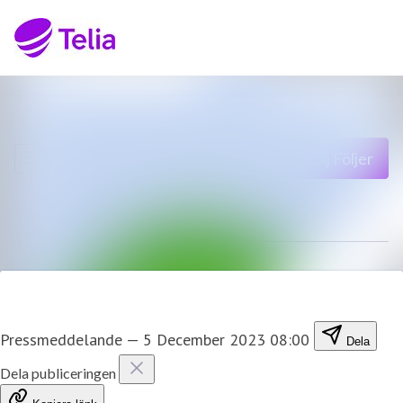
Senaste nyheterna
Sök i nyhetsrumm
Nyhetsarkiv
Följ
Följer
Mediearkiv
Kontakt
Pressmeddelande
—
5 December 2023 08:00
Dela
Dela publiceringen