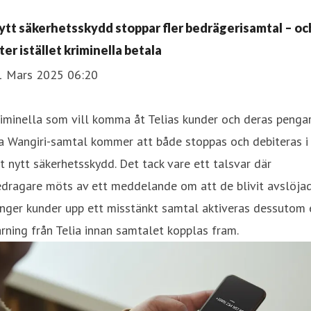
ytt säkerhetsskydd stoppar fler bedrägerisamtal – oc
ter istället kriminella betala
1 Mars 2025 06:20
iminella som vill komma åt Telias kunder och deras penga
a Wangiri-samtal kommer att både stoppas och debiteras i
t nytt säkerhetsskydd. Det tack vare ett talsvar där
dragare möts av ett meddelande om att de blivit avslöjad
nger kunder upp ett misstänkt samtal aktiveras dessutom 
rning från Telia innan samtalet kopplas fram.