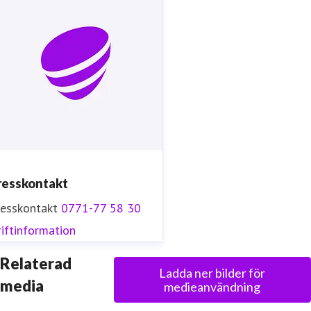
resskontakt
resskontakt
0771-77 58 30
iftinformation
Relaterad
Ladda ner bilder för
media
medieanvändning