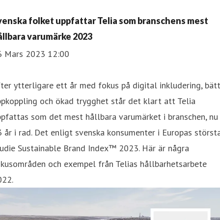
venska folket uppfattar Telia som branschens mest
ållbara varumärke 2023
6 Mars 2023 12:00
ter ytterligare ett år med fokus på digital inkludering, bät
pkoppling och ökad trygghet står det klart att Telia
pfattas som det mest hållbara varumärket i branschen, nu
 år i rad. Det enligt svenska konsumenter i Europas störst
tudie Sustainable Brand Index™ 2023. Här är några
okusområden och exempel från Telias hållbarhetsarbete
022.