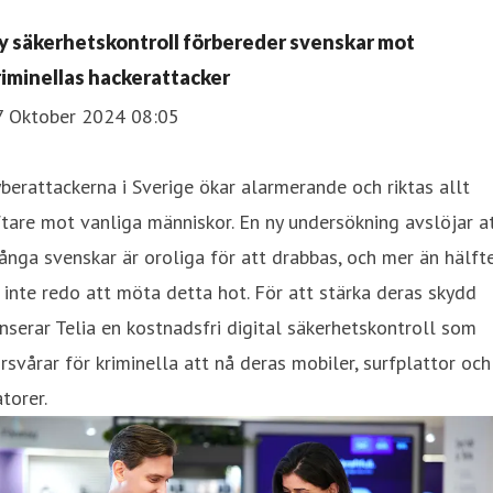
y säkerhetskontroll förbereder svenskar mot
riminellas hackerattacker
7 Oktober 2024 08:05
berattackerna i Sverige ökar alarmerande och riktas allt
tare mot vanliga människor. En ny undersökning avslöjar a
nga svenskar är oroliga för att drabbas, och mer än hälft
 inte redo att möta detta hot. För att stärka deras skydd
nserar Telia en kostnadsfri digital säkerhetskontroll som
rsvårar för kriminella att nå deras mobiler, surfplattor och
torer.