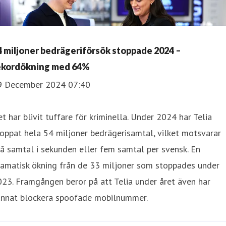
4 miljoner bedrägeriförsök stoppade 2024 –
ekordökning med 64%
9 December 2024 07:40
t har blivit tuffare för kriminella. Under 2024 har Telia
oppat hela 54 miljoner bedrägerisamtal, vilket motsvarar
å samtal i sekunden eller fem samtal per svensk. En
ramatisk ökning från de 33 miljoner som stoppades under
23. Framgången beror på att Telia under året även har
unnat blockera spoofade mobilnummer.