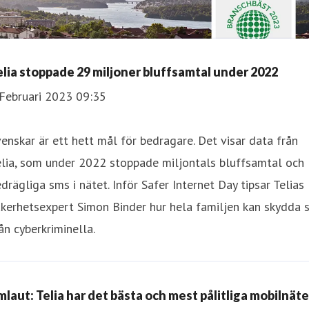
elia stoppade 29 miljoner bluffsamtal under 2022
 Februari 2023 09:35
enskar är ett hett mål för bedragare. Det visar data från
elia, som under 2022 stoppade miljontals bluffsamtal och
drägliga sms i nätet. Inför Safer Internet Day tipsar Telias
kerhetsexpert Simon Binder hur hela familjen kan skydda s
ån cyberkriminella.
mlaut: Telia har det bästa och mest pålitliga mobilnätet