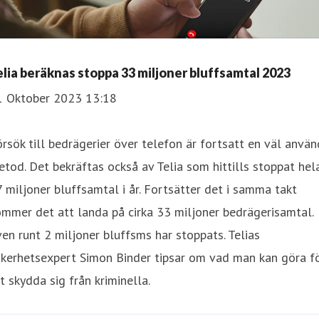
elia beräknas stoppa 33 miljoner bluffsamtal 2023
1 Oktober 2023 13:18
rsök till bedrägerier över telefon är fortsatt en väl använ
tod. Det bekräftas också av Telia som hittills stoppat hel
 miljoner bluffsamtal i år. Fortsätter det i samma takt
mmer det att landa på cirka 33 miljoner bedrägerisamtal.
en runt 2 miljoner bluffsms har stoppats. Telias
äkerhetsexpert Simon Binder tipsar om vad man kan göra f
t skydda sig från kriminella.