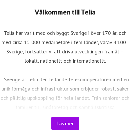
Välkommen till Telia
Telia har varit med och byggt Sverige i över 170 år, och
med cirka 15 000 medarbetare i fem länder, varav 4 100 i
Sverige, fortsätter vi att driva utvecklingen framåt –
lokalt, nationellt och internationellt.
I Sverige är Telia den ledande telekomoperatören med en
unik förmåga och infrastruktur som erbjuder robust, säker
och pålitlig uppkoppling för hela landet. Från seniorer och
familjer till småföretag och samhällskritiska
verksamheter. Vi möjliggör digitaliseringens kraft i
Läs mer
vardagen och är en del av Sveriges totalförsvar. Med