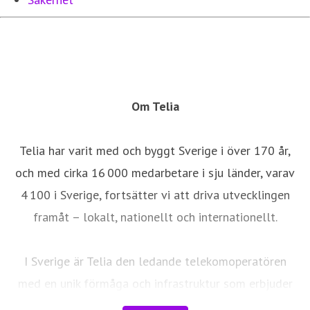
Om Telia
Telia har varit med och byggt Sverige i över 170 år,
och med cirka 16 000 medarbetare i sju länder, varav
4 100 i Sverige, fortsätter vi att driva utvecklingen
framåt – lokalt, nationellt och internationellt.
I Sverige är Telia den ledande telekomoperatören
med en unik förmåga och infrastruktur som erbjuder
robust, säker och pålitlig uppkoppling – för hela