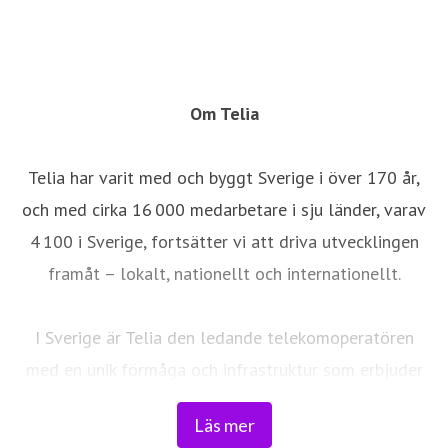
Om Telia
Telia har varit med och byggt Sverige i över 170 år,
och med cirka 16 000 medarbetare i sju länder, varav
4 100 i Sverige, fortsätter vi att driva utvecklingen
framåt – lokalt, nationellt och internationellt.
I Sverige är Telia den ledande telekomoperatören
med en unik förmåga och infrastruktur som erbjuder
robust, säker och pålitlig uppkoppling – för hela
Läs mer
landet. Från seniorer och familjer till småföretag och