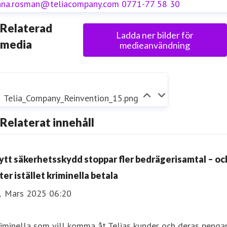
nna.rosman@teliacompany.com
0771-77 58 30
Relaterad
Ladda ner bilder för
media
medieanvändning
Telia_Company_Reinvention_15.png
Relaterat innehåll
ytt säkerhetsskydd stoppar fler bedrägerisamtal – oc
ter istället kriminella betala
1 Mars 2025 06:20
iminella som vill komma åt Telias kunder och deras penga