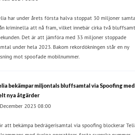
lia har under årets första halva stoppat 30 miljoner samt
ån kriminella att nå fram, vilket innebär cirka två bluffsam
sekunden. Det är att jämföra med 33 miljoner stoppade
amtal under hela 2023. Bakom rekordökningen står en ny
ösning mot spoofade mobilnummer.
elia bekämpar miljontals bluffsamtal via Spoofing med
elt nya åtgärder
 December 2023 08:00
r att bekämpa bedrägerisamtal via spoofing blockerar Teli
illsammans med övriga operatörer, fasta svenska nummer