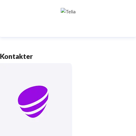
samhällskritiska verksamheter. Vi möjliggör
digitaliseringens kraft i vardagen och är en del av
Sveriges totalförsvar. Med Sveriges största
fiberaccessnät, det enda nationella transportnätet
och ett mobilnät i världsklass skapar vi en enklare,
smartare och mer meningsfull vardag och framtid.
Kontakter
Tryggt, hållbart och säkert. Det är
Telia
.