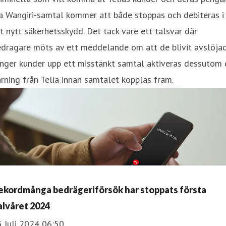
a Wangiri-samtal kommer att både stoppas och debiteras i
t nytt säkerhetsskydd. Det tack vare ett talsvar där
dragare möts av ett meddelande om att de blivit avslöjad
nger kunder upp ett misstänkt samtal aktiveras dessutom 
rning från Telia innan samtalet kopplas fram.
ekordmånga bedrägeriförsök har stoppats första
alvåret 2024
 Juli 2024 06:50