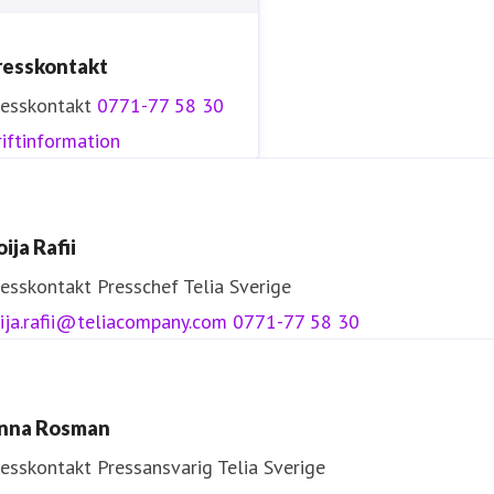
resskontakt
resskontakt
0771-77 58 30
iftinformation
ija Rafii
resskontakt
Presschef
Telia Sverige
ija.rafii@teliacompany.com
0771-77 58 30
nna Rosman
resskontakt
Pressansvarig
Telia Sverige