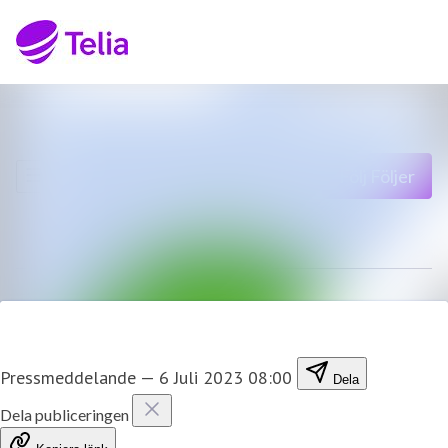
Senaste nyheterna
Sök i nyhetsrumm
Nyhetsarkiv
Följ
Följer
Mediearkiv
Kontakt
Pressmeddelande
—
6 Juli 2023 08:00
Dela
Dela publiceringen