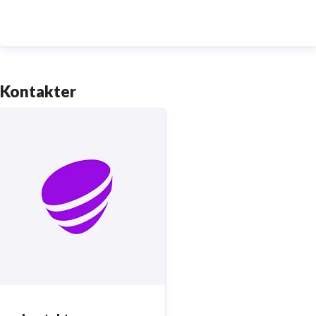
Sveriges totalförsvar. Med Sveriges största
fiberaccessnät, det enda nationella transportnätet
och ett mobilnät i världsklass skapar vi en enklare,
smartare och mer meningsfull vardag och framtid.
Kontakter
Tryggt, hållbart och säkert. Det är
Telia
.