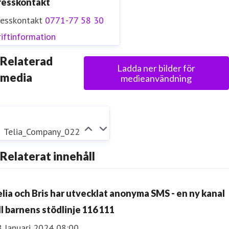
resskontakt
resskontakt
0771-77 58 30
iftinformation
Relaterad
Ladda ner bilder för
media
medieanvändning
Telia_Company_022
Relaterat innehåll
elia och Bris har utvecklat anonyma SMS - en ny kanal
ll barnens stödlinje 116 111
8 Januari 2024 08:00