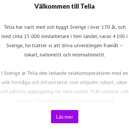
Välkommen till Telia
Telia har varit med och byggt Sverige i över 170 år, och
med cirka 15 000 medarbetare i fem länder, varav 4 100 i
Sverige, fortsätter vi att driva utvecklingen framåt –
lokalt, nationellt och internationellt.
I Sverige är Telia den ledande telekomoperatören med en
unik förmåga och infrastruktur som erbjuder robust, säker
och pålitlig uppkoppling för hela landet. Från seniorer och
familjer till småföretag och samhällskritiska
verksamheter. Vi möjliggör digitaliseringens kraft i
Läs mer
vardagen och är en del av Sveriges totalförsvar. Med
Sveriges största fiberaccessnät, det enda nationella