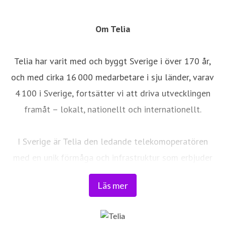
Om Telia
Telia har varit med och byggt Sverige i över 170 år,
och med cirka 16 000 medarbetare i sju länder, varav
4 100 i Sverige, fortsätter vi att driva utvecklingen
framåt – lokalt, nationellt och internationellt.
I Sverige är Telia den ledande telekomoperatören
med en unik förmåga och infrastruktur som erbjuder
robust, säker och pålitlig uppkoppling – för hela
Läs mer
landet. Från seniorer och familjer till småföretag och
samhällskritiska verksamheter. Vi möjliggör
digitaliseringens kraft i vardagen och är en del av