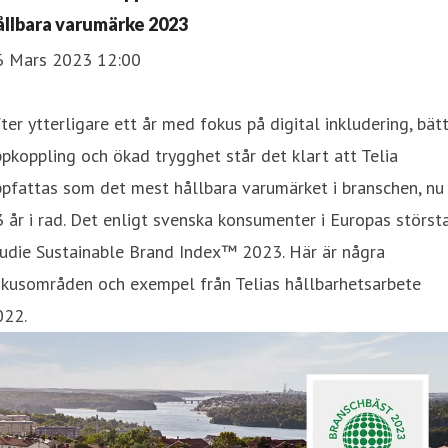
ållbara varumärke 2023
6 Mars 2023 12:00
ter ytterligare ett år med fokus på digital inkludering, bät
pkoppling och ökad trygghet står det klart att Telia
pfattas som det mest hållbara varumärket i branschen, nu
 år i rad. Det enligt svenska konsumenter i Europas störst
tudie Sustainable Brand Index™ 2023. Här är några
okusområden och exempel från Telias hållbarhetsarbete
022.