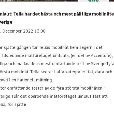
mlaut: Telia har det bästa och mest pålitliga mobilnätet
verige
1 December 2022 13:00
r sjätte gången tar Telias mobilnät hem segern i det
rldsledande mätföretaget umlauts, (en del av Accenture),
rliga och marknadens mest omfattande test av Sverige fyr
örsta mobilnät. Telia segrar i alla kategorier: tal, data och
owd i en nationell mätning.
ter omfattande tester av de fyra största mobilnäten i
erige slår det oberoende mätföretaget umlaut fast att
lia, för sjätte