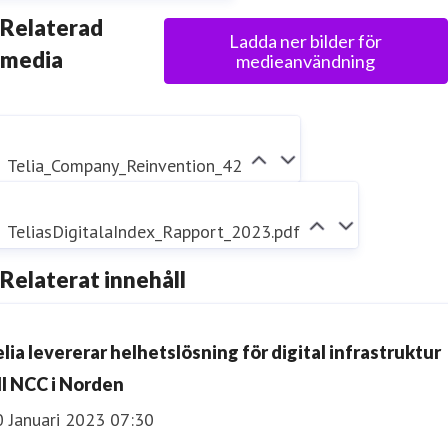
Relaterad
Ladda ner bilder för
media
medieanvändning
Telia_Company_Reinvention_42
TeliasDigitalaIndex_Rapport_2023.pdf
Relaterat innehåll
elia levererar helhetslösning för digital infrastruktur
ill NCC i Norden
0 Januari 2023 07:30