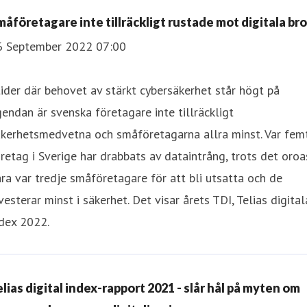
måföretagare inte tillräckligt rustade mot digitala bro
6 September 2022 07:00
tider där behovet av stärkt cybersäkerhet står högt på
endan är svenska företagare inte tillräckligt
äkerhetsmedvetna och småföretagarna allra minst. Var fem
retag i Sverige har drabbats av dataintrång, trots det oroa
ra var tredje småföretagare för att bli utsatta och de
vesterar minst i säkerhet. Det visar årets TDI, Telias digital
dex 2022.
elias digital index-rapport 2021 - slår hål på myten om