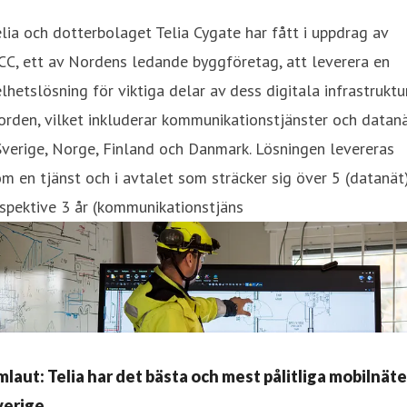
lia och dotterbolaget Telia Cygate har fått i uppdrag av
C, ett av Nordens ledande byggföretag, att leverera en
lhetslösning för viktiga delar av dess digitala infrastruktur
rden, vilket inkluderar kommunikationstjänster och datan
Sverige, Norge, Finland och Danmark. Lösningen levereras
m en tjänst och i avtalet som sträcker sig över 5 (datanät
spektive 3 år (kommunikationstjäns
mlaut: Telia har det bästa och mest pålitliga mobilnätet
verige