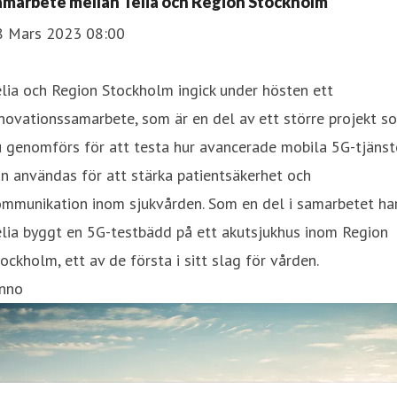
amarbete mellan Telia och Region Stockholm
8 Mars 2023 08:00
lia och Region Stockholm ingick under hösten ett
novationssamarbete, som är en del av ett större projekt s
 genomförs för att testa hur avancerade mobila 5G-tjänst
n användas för att stärka patientsäkerhet och
ommunikation inom sjukvården. Som en del i samarbetet ha
lia byggt en 5G-testbädd på ett akutsjukhus inom Region
ockholm, ett av de första i sitt slag för vården.
inno