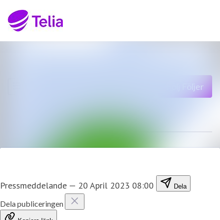
Senaste nyheterna
Sök i nyhetsrumm
Nyhetsarkiv
Följ
Följer
Mediearkiv
Kontakt
Pressmeddelande
—
20 April 2023 08:00
Dela
Dela publiceringen