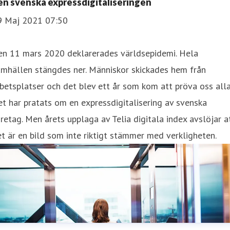
en svenska expressdigitaliseringen
9 Maj 2021 07:50
en 11 mars 2020 deklarerades världsepidemi. Hela
amhällen stängdes ner. Människor skickades hem från
betsplatser och det blev ett år som kom att pröva oss alla
t har pratats om en expressdigitalisering av svenska
retag. Men årets upplaga av Telia digitala index avslöjar a
t är en bild som inte riktigt stämmer med verkligheten.