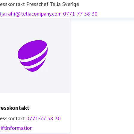
resskontakt
Presschef
Telia Sverige
ija.rafii@teliacompany.com
0771-77 58 30
resskontakt
resskontakt
0771-77 58 30
iftinformation