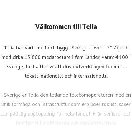
Välkommen till Telia
Telia har varit med och byggt Sverige i över 170 år, och
med cirka 15 000 medarbetare i fem länder, varav 4 100 i
Sverige, fortsätter vi att driva utvecklingen framåt –
lokalt, nationellt och internationellt.
I Sverige är Telia den ledande telekomoperatören med en
unik förmåga och infrastruktur som erbjuder robust, säker
och pålitlig uppkoppling för hela landet. Från seniorer och
familjer till småföretag och samhällskritiska