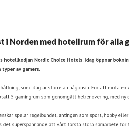
st i Norden med hotellrum för alla
s hotellkedjan Nordic Choice Hotels. Idag öppnar bokni
a typer av gamers.
hållning, som idag är större än någonsin. För att möta en
 totalt 5 gamingrum som genomgått helrenovering, med ny d
svenskar spelar regelbundet, antingen som sport, hobby ell
ns det superspännande att vårt första stora samarbete för