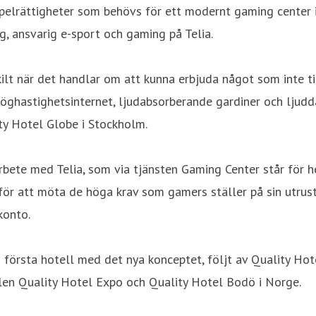
spelrättigheter som behövs för ett modernt gaming center i
g, ansvarig e-sport och gaming på Telia.
skilt när det handlar om att kunna erbjuda något som inte t
 höghastighetsinternet, ljudabsorberande gardiner och ljud
ty Hotel Globe i Stockholm.
bete med Telia, som via tjänsten Gaming Center står för h
ör att möta de höga krav som gamers ställer på sin utrustn
konto.
 första hotell med det nya konceptet, följt av Quality Ho
len Quality Hotel Expo och Quality Hotel Bodö i Norge.