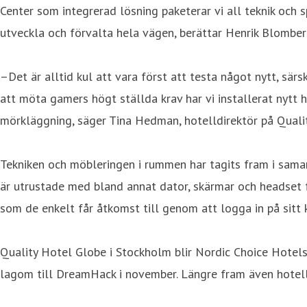
Center som integrerad lösning paketerar vi all teknik och 
utveckla och förvalta hela vägen, berättar Henrik Blomber
–Det är alltid kul att vara först att testa något nytt, sär
att möta gamers högt ställda krav har vi installerat nytt
mörkläggning, säger Tina Hedman, hotelldirektör på Quali
Tekniken och möbleringen i rummen har tagits fram i samar
är utrustade med bland annat dator, skärmar och headset f
som de enkelt får åtkomst till genom att logga in på sitt 
Quality Hotel Globe i Stockholm blir Nordic Choice Hotels
lagom till DreamHack i november. Längre fram även hotel