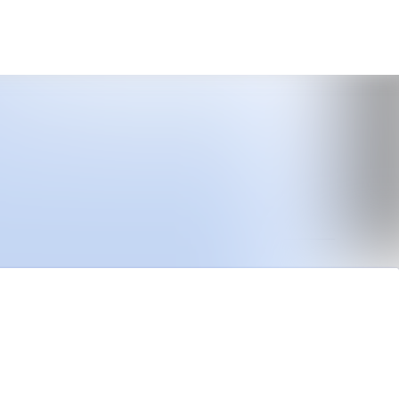
Sök i nyhetsrummet
Följ
Följer