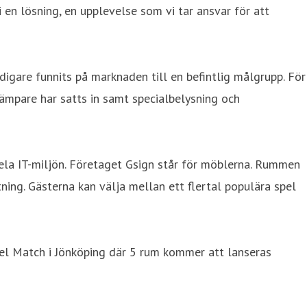
 en lösning, en upplevelse som vi tar ansvar för att
idigare funnits på marknaden till en befintlig målgrupp. För
dämpare har satts in samt specialbelysning och
ela IT-miljön. Företaget Gsign står för möblerna. Rummen
ing. Gästerna kan välja mellan ett flertal populära spel
tel Match i Jönköping där 5 rum kommer att lanseras