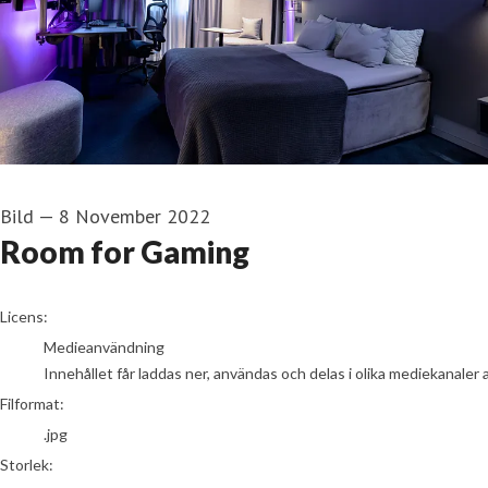
Bild
—
8 November 2022
Room for Gaming
go to media item
Licens:
Medieanvändning
Innehållet får laddas ner, användas och delas i olika mediekanaler 
Filformat:
.jpg
Storlek: