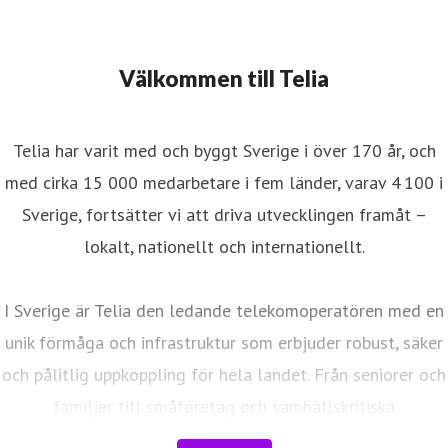
Välkommen till Telia
Telia har varit med och byggt Sverige i över 170 år, och
med cirka 15 000 medarbetare i fem länder, varav 4 100 i
Sverige, fortsätter vi att driva utvecklingen framåt –
lokalt, nationellt och internationellt.
I Sverige är Telia den ledande telekomoperatören med en
unik förmåga och infrastruktur som erbjuder robust, säker
och pålitlig uppkoppling för hela landet. Från seniorer och
familjer till småföretag och samhällskritiska
verksamheter. Vi möjliggör digitaliseringens kraft i