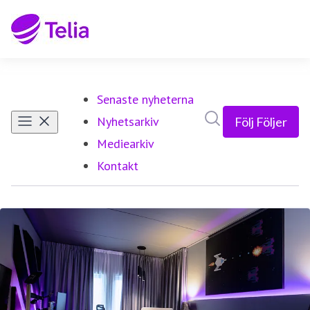
Senaste nyheterna
Sök i nyhetsrumm
Nyhetsarkiv
Följ
Följer
Mediearkiv
Kontakt