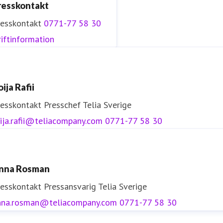
resskontakt
resskontakt
0771-77 58 30
iftinformation
ija Rafii
resskontakt
Presschef
Telia Sverige
ija.rafii@teliacompany.com
0771-77 58 30
nna Rosman
resskontakt
Pressansvarig
Telia Sverige
nna.rosman@teliacompany.com
0771-77 58 30