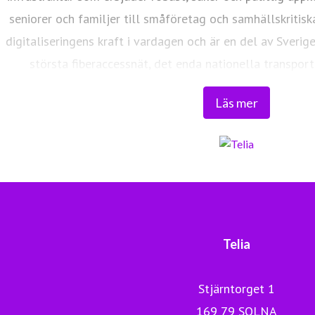
seniorer och familjer till småföretag och samhällskritisk
digitaliseringens kraft i vardagen och är en del av Sverig
största fiberaccessnät, det enda nationella transport
världsklass skapar vi en enklare, smartare och mer meni
Läs mer
Tryggt, hållbart och säkert. Det är 
Telia
Stjärntorget 1
169 79 SOLNA