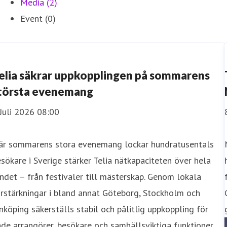
Media (2)
Event (0)
elia säkrar uppkopplingen på sommarens
törsta evenemang
Juli 2026 08:00
är sommarens stora evenemang lockar hundratusentals
sökare i Sverige stärker Telia nätkapaciteten över hela
ndet – från festivaler till mästerskap. Genom lokala
rstärkningar i bland annat Göteborg, Stockholm och
nköping säkerställs stabil och pålitlig uppkoppling för
de arrangörer, besökare och samhällsviktiga funktioner.