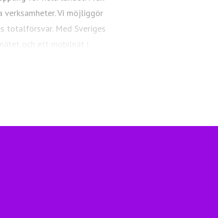
a verksamheter. Vi möjliggör
es totalförsvar. Med Sveriges
nätet och ett mobilnät i
ngsfull vardag och framtid.
Telia.