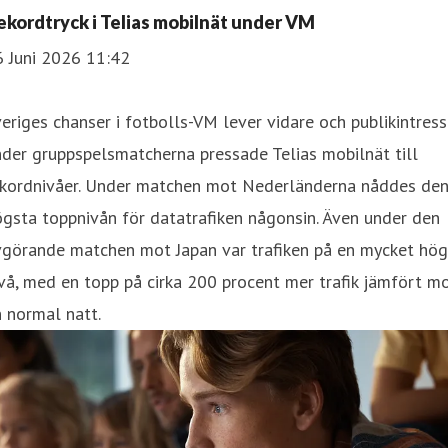
ekordtryck i Telias mobilnät under VM
6 Juni 2026 11:42
eriges chanser i fotbolls-VM lever vidare och publikintress
der gruppspelsmatcherna pressade Telias mobilnät till
ekordnivåer. Under matchen mot Nederländerna nåddes de
gsta toppnivån för datatrafiken någonsin. Även under den
vgörande matchen mot Japan var trafiken på en mycket hög
vå, med en topp på cirka 200 procent mer trafik jämfört m
 normal natt.