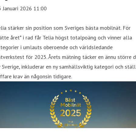
5 Januari 2026 11:00
lia stärker sin position som Sveriges bästa mobilnät. För
ätte året* i rad får Telia högst totalpoäng och vinner alla
ategorier i umlauts oberoende och världsledande
tverkstest för 2025. Årets mätning täcker en ännu större d
 Sverige, inkluderar en ny samhällsviktig kategori och ställ
ffare krav än någonsin tidigare.