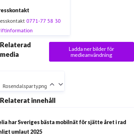
resskontakt
resskontakt
0771-77 58 30
iftinformation
Relaterad
Ladda ner bilder för
media
medieanvändning
Rosendalsparty.png
Relaterat innehåll
lia har Sveriges bästa mobilnät för sjätte året i rad
nligt umlaut 2025