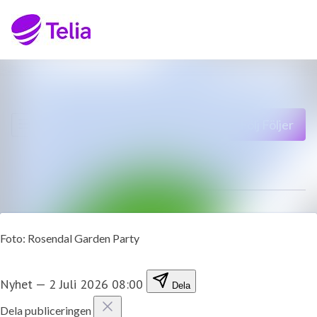
Senaste nyheterna
Sök i nyhetsrumm
Nyhetsarkiv
Följ
Följer
Mediearkiv
Kontakt
Foto: Rosendal Garden Party
Nyhet
—
2 Juli 2026 08:00
Dela
Dela publiceringen