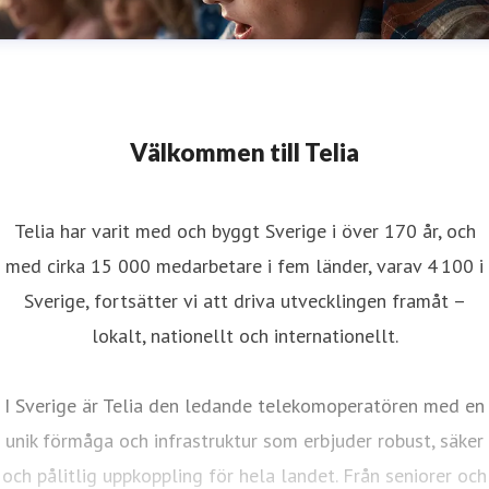
Välkommen till Telia
Telia har varit med och byggt Sverige i över 170 år, och
med cirka 15 000 medarbetare i fem länder, varav 4 100 i
Sverige, fortsätter vi att driva utvecklingen framåt –
lokalt, nationellt och internationellt.
I Sverige är Telia den ledande telekomoperatören med en
unik förmåga och infrastruktur som erbjuder robust, säker
och pålitlig uppkoppling för hela landet. Från seniorer och