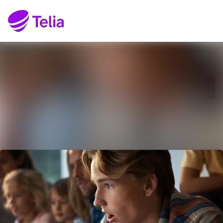
Senaste nyheterna
Sök i nyhetsrumm
Nyhetsarkiv
Följ
Följer
Mediearkiv
Kontakt