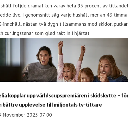
shåll följde dramatiken varav hela 95 procent av tittande
edde live. I genomsnitt såg varje hushåll mer än 43 timma
-innehåll, nästan två dygn tillsammans med skidor, puckar
h curlingstenar som gled rakt in i hjärtat.
elia kopplar upp världscupspremiären i skidskytte – fö
 bättre upplevelse till miljontals tv-tittare
8 November 2025 07:00