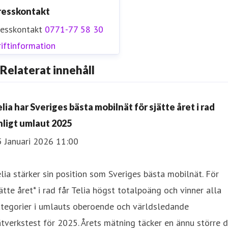
resskontakt
resskontakt
0771-77 58 30
iftinformation
Relaterat innehåll
lia har Sveriges bästa mobilnät för sjätte året i rad
nligt umlaut 2025
5 Januari 2026 11:00
lia stärker sin position som Sveriges bästa mobilnät. För
ätte året* i rad får Telia högst totalpoäng och vinner alla
ategorier i umlauts oberoende och världsledande
tverkstest för 2025. Årets mätning täcker en ännu större d