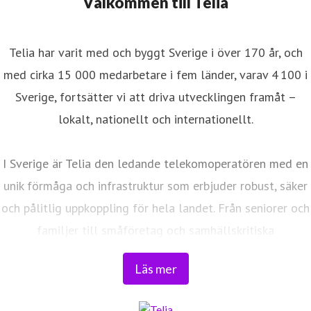
Välkommen till Telia
Telia har varit med och byggt Sverige i över 170 år, och
med cirka 15 000 medarbetare i fem länder, varav 4 100 i
Sverige, fortsätter vi att driva utvecklingen framåt –
lokalt, nationellt och internationellt.
I Sverige är Telia den ledande telekomoperatören med en
unik förmåga och infrastruktur som erbjuder robust, säker
och pålitlig uppkoppling för hela landet. Från seniorer och
familjer till småföretag och samhällskritiska
verksamheter. Vi möjliggör digitaliseringens kraft i
Läs mer
vardagen och är en del av Sveriges totalförsvar. Med
Sveriges största fiberaccessnät, det enda nationella