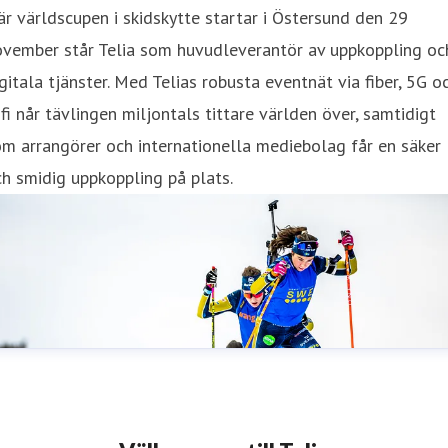
r världscupen i skidskytte startar i Östersund den 29
ovember står Telia som huvudleverantör av uppkoppling oc
gitala tjänster. Med Telias robusta eventnät via fiber, 5G o
fi når tävlingen miljontals tittare världen över, samtidigt
m arrangörer och internationella mediebolag får en säker
h smidig uppkoppling på plats.