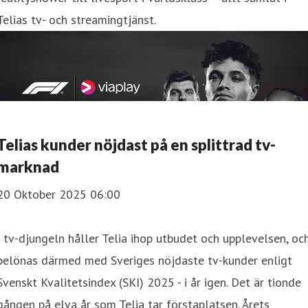
Telias tv- och streamingtjänst.
Telias kunder nöjdast på en splittrad tv-
marknad
20 Oktober 2025 06:00
I tv-djungeln håller Telia ihop utbudet och upplevelsen, oc
belönas därmed med Sveriges nöjdaste tv-kunder enligt
Svenskt Kvalitetsindex (SKI) 2025 - i år igen. Det är tionde
gången på elva år som Telia tar förstaplatsen. Årets