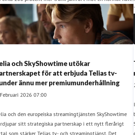
elia och SkyShowtime utökar
artnerskapet för att erbjuda Telias tv-
under ännu mer premiumunderhållning
 Februari 2026 07:00
elia och den europeiska streamingtjänsten SkyShowtime
rdjupar sitt strategiska partnerskap i ett nytt flerårigt
tal som stärker Telias tv- och streamingtjänst. Det