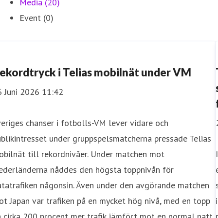
Media (20)
Event (0)
ekordtryck i Telias mobilnät under VM
6 Juni 2026 11:42
eriges chanser i fotbolls-VM lever vidare och
blikintresset under gruppspelsmatcherna pressade Telias
bilnät till rekordnivåer. Under matchen mot
ederländerna nåddes den högsta toppnivån för
atatrafiken någonsin. Även under den avgörande matchen
t Japan var trafiken på en mycket hög nivå, med en topp
 cirka 200 procent mer trafik jämfört mot en normal natt.