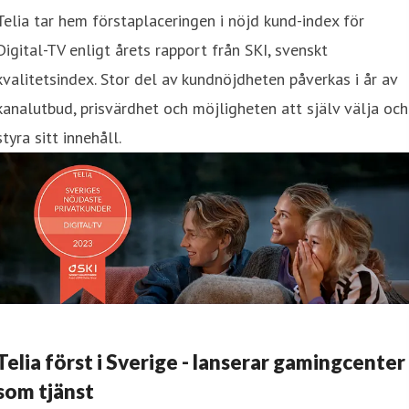
Telia tar hem förstaplaceringen i nöjd kund-index för
Digital-TV enligt årets rapport från SKI, svenskt
kvalitetsindex. Stor del av kundnöjdheten påverkas i år av
kanalutbud, prisvärdhet och möjligheten att själv välja och
styra sitt innehåll.
Telia först i Sverige - lanserar gamingcenter
som tjänst