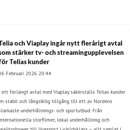
Telia och Viaplay ingår nytt flerårigt avtal
som stärker tv- och streamingupplevelsen
för Telias kunder
26 Februari 2026 20:44
I ett förlängt avtal med Viaplay säkerställs Telias kunder
en stabil och långsiktig tillgång till ett av Nordens
starkaste underhållnings- och sportutbud. Från
internationella storfilmer, lokal underhållning och
realityshower till livesport i världsklass – allt samlat i