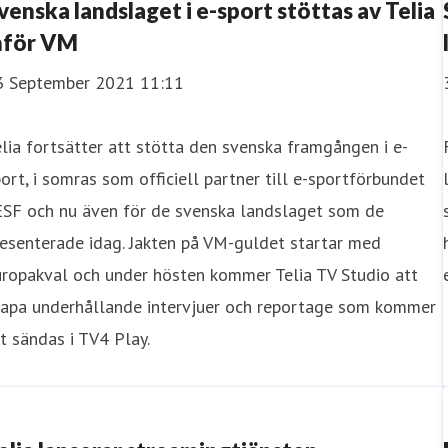
venska landslaget i e-sport stöttas av Telia
nför VM
3 September 2021 11:11
lia fortsätter att stötta den svenska framgången i e-
ort, i somras som officiell partner till e-sportförbundet
ESF och nu även för de svenska landslaget som de
esenterade idag. Jakten på VM-guldet startar med
uropakval och under hösten kommer Telia TV Studio att
kapa underhållande intervjuer och reportage som kommer
t sändas i TV4 Play.