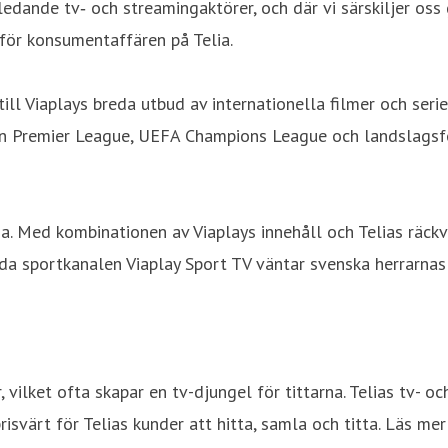
edande tv‑ och streamingaktörer, och där vi särskiljer oss
 för konsumentaffären på Telia.
ll Viaplays breda utbud av internationella filmer och serier
från Premier League, UEFA Champions League och landslagsf
a. Med kombinationen av Viaplays innehåll och Telias räckv
breda sportkanalen Viaplay Sport TV väntar svenska herrarna
, vilket ofta skapar en tv-djungel för tittarna. Telias tv-
risvärt för Telias kunder att hitta, samla och titta. Läs me