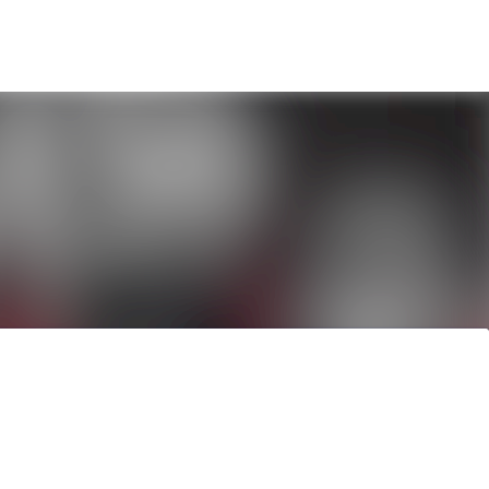
Sök i nyhetsrummet
Följ
Följer