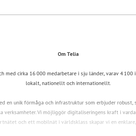
Om Telia
ch med cirka 16 000 medarbetare i sju länder, varav 4 100 i
lokalt, nationellt och internationellt.
d en unik förmåga och infrastruktur som erbjuder robust, sä
ka verksamheter. Vi möjliggör digitaliseringens kraft i vard
ortnätet och ett mobilnät i världsklass skapar vi en enklar