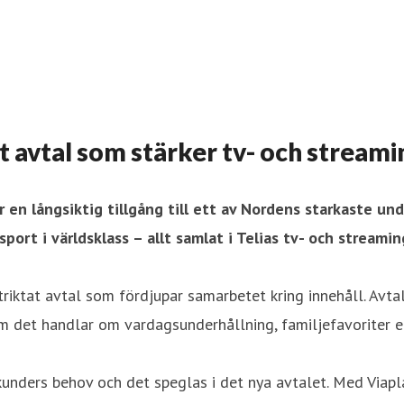
igt avtal som stärker tv- och strea
r en långsiktig tillgång till ett av Nordens starkaste un
sport i världsklass – allt samlat i Telias tv- och streamin
triktat avtal som fördjupar samarbetet kring innehåll. Avta
m det handlar om vardagsunderhållning, familjefavoriter ell
unders behov och det speglas i det nya avtalet. Med Viaplay