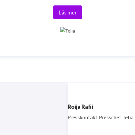
Tryggt, hållbart och säkert. Det är Telia.
Läs mer
Roija Rafii
Presskontakt
Presschef
Telia