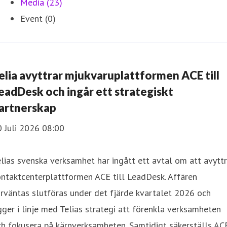
Media (23)
Event (0)
elia avyttrar mjukvaruplattformen ACE till
eadDesk och ingår ett strategiskt
artnerskap
 Juli 2026 08:00
lias svenska verksamhet har ingått ett avtal om att avytt
ntaktcenterplattformen ACE till LeadDesk. Affären
rväntas slutföras under det fjärde kvartalet 2026 och
gger i linje med Telias strategi att förenkla verksamheten
h fokusera på kärnverksamheten. Samtidigt säkerställs AC