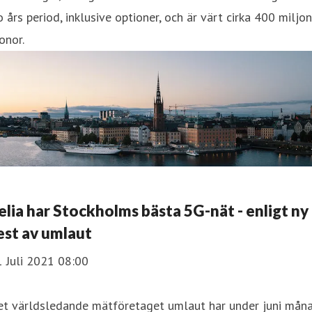
o års period, inklusive optioner, och är värt cirka 400 miljo
onor.
elia har Stockholms bästa 5G-nät - enligt ny
est av umlaut
 Juli 2021 08:00
et världsledande mätföretaget umlaut har under juni mån