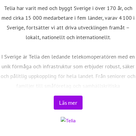
Telia har varit med och byggt Sverige i över 170 år, och
med cirka 15 000 medarbetare i fem länder, varav 4 100 i
Sverige, fortsätter vi att driva utvecklingen framåt –
lokalt, nationellt och internationellt.
I Sverige är Telia den ledande telekomoperatören med en
unik förmåga och infrastruktur som erbjuder robust, säker
och pålitlig uppkoppling för hela landet. Från seniorer och
familjer till småföretag och samhällskritiska
verksamheter. Vi möjliggör digitaliseringens kraft i
Läs mer
vardagen och är en del av Sveriges totalförsvar. Med
Sveriges största fiberaccessnät, det enda nationella
transportnätet och ett mobilnät i världsklass skapar vi en
enklare, smartare och mer meningsfull vardag och