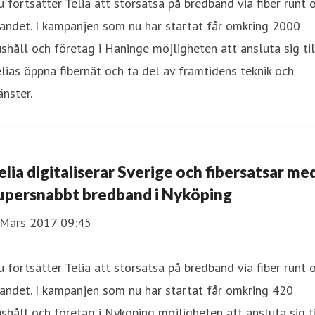
 fortsätter Telia att storsatsa på bredband via fiber runt
landet. I kampanjen som nu har startat får omkring 2000
shåll och företag i Haninge möjligheten att ansluta sig til
lias öppna fibernät och ta del av framtidens teknik och
änster.
elia digitaliserar Sverige och fibersatsar me
upersnabbt bredband i Nyköping
 Mars 2017 09:45
 fortsätter Telia att storsatsa på bredband via fiber runt
landet. I kampanjen som nu har startat får omkring 420
shåll och företag i Nyköping möjligheten att ansluta sig ti