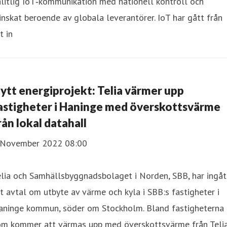
litlig IoT‑kommunikation med nationell kontroll och
nskat beroende av globala leverantörer. IoT har gått från
t in
ytt energiprojekt: Telia värmer upp
astigheter i Haninge med överskottsvärme
rån lokal datahall
 November 2022 08:00
lia och Samhällsbyggnadsbolaget i Norden, SBB, har ingåt
t avtal om utbyte av värme och kyla i SBB:s fastigheter i
aninge kommun, söder om Stockholm. Bland fastigheterna
om kommer att värmas upp med överskottsvärme från Teli