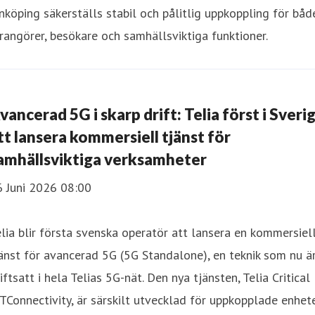
nköping säkerställs stabil och pålitlig uppkoppling för båd
rangörer, besökare och samhällsviktiga funktioner.
vancerad 5G i skarp drift: Telia först i Sveri
tt lansera kommersiell tjänst för
amhällsviktiga verksamheter
6 Juni 2026 08:00
lia blir första svenska operatör att lansera en kommersiel
änst för avancerad 5G (5G Standalone), en teknik som nu ä
iftsatt i hela Telias 5G-nät. Den nya tjänsten, Telia Critical
TConnectivity, är särskilt utvecklad för uppkopplade enhet