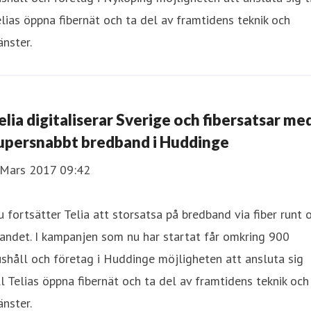
lias öppna fibernät och ta del av framtidens teknik och
änster.
elia digitaliserar Sverige och fibersatsar me
upersnabbt bredband i Huddinge
 Mars 2017 09:42
 fortsätter Telia att storsatsa på bredband via fiber runt
landet. I kampanjen som nu har startat får omkring 900
shåll och företag i Huddinge möjligheten att ansluta sig
ll Telias öppna fibernät och ta del av framtidens teknik och
änster.