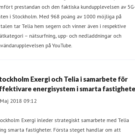
ämfört prestandan och den faktiska kundupplevelsen av 5G
äten i Stockholm. Med 968 poäng av 1000 möjliga på
talen tar Telia hem segern och vinner även i respektive
tkategori – nätsurfning, upp- och nedladdningar och
nvändarupplevelsen på YouTube.
Stockholm Exergi och Telia i samarbete för
ffektivare energisystem i smarta fastighet
 Maj 2018 09:12
ockholm Exergi inleder strategiskt samarbete med Telia
ing smarta fastigheter. Första steget handlar om att