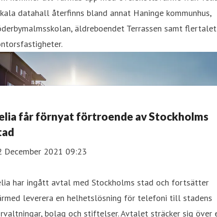
okala datahall återfinns bland annat Haninge kommunhus,
öderbymalmsskolan, äldreboendet Terrassen samt flertalet
ntorsfastigheter.
elia får förnyat förtroende av Stockholms
tad
2 December 2021 09:23
lia har ingått avtal med Stockholms stad och fortsätter
rmed leverera en helhetslösning för telefoni till stadens
rvaltningar, bolag och stiftelser. Avtalet sträcker sig över 