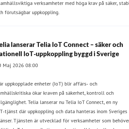
samhällsviktiga verksamheter med höga krav på säker, stab
h förutsägbar uppkoppling.
elia lanserar Telia IoT Connect – säker och
ationell IoT‑uppkoppling byggd i Sverige
0 Maj 2026 08:00
r uppkopplade enheter (IoT) blir affärs‑ och
mhällskritiska ökar kraven på säkerhet, kontroll och
llgänglighet. Telia lanserar nu Telia IoT Connect, en ny
T‑tjänst där uppkoppling och data hanteras inom Sveriges
änser. Tjänsten är utvecklad för verksamheter som behöve