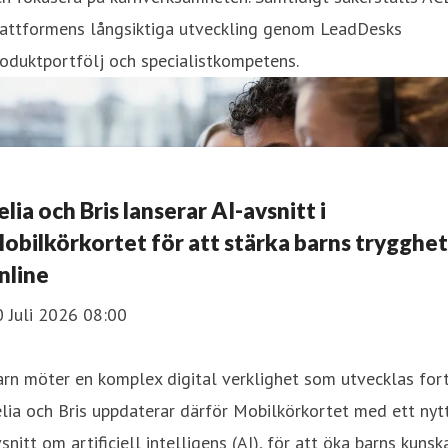
lattformens långsiktiga utveckling genom LeadDesks
oduktportfölj och specialistkompetens.
elia och Bris lanserar AI-avsnitt i
obilkörkortet för att stärka barns trygghet
nline
 Juli 2026 08:00
rn möter en komplex digital verklighet som utvecklas fort
lia och Bris uppdaterar därför Mobilkörkortet med ett nyt
snitt om artificiell intelligens (AI), för att öka barns kunsk