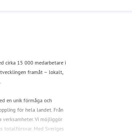
ed cirka 15 000 medarbetare i
utvecklingen framåt – lokalt,
.
ed en unik förmåga och
oppling för hela landet. Från
a verksamheter. Vi möjliggör
es totalförsvar. Med Sveriges