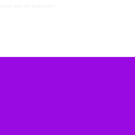
nätet och ett mobilnät i
ngsfull vardag och framtid.
Telia.