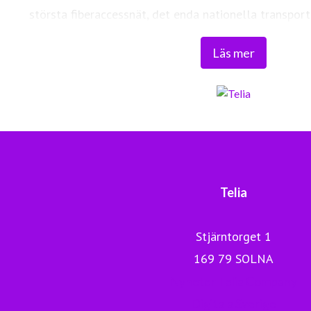
största fiberaccessnät, det enda nationella transport
världsklass skapar vi en enklare, smartare och mer meni
Läs mer
Tryggt, hållbart och säkert. Det är 
Telia
Stjärntorget 1
169 79 SOLNA
Nyheter Telia Company
Digitala Sverige