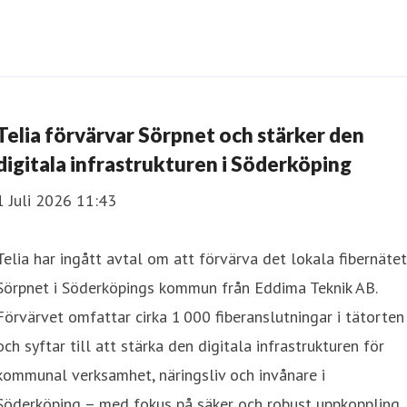
Telia förvärvar Sörpnet och stärker den
digitala infrastrukturen i Söderköping
1 Juli 2026 11:43
Telia har ingått avtal om att förvärva det lokala fibernätet
Sörpnet i Söderköpings kommun från Eddima Teknik AB.
Förvärvet omfattar cirka 1 000 fiberanslutningar i tätorten
och syftar till att stärka den digitala infrastrukturen för
kommunal verksamhet, näringsliv och invånare i
Söderköping – med fokus på säker och robust uppkoppling.