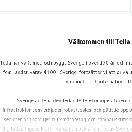
Välkommen till Telia
Telia har varit med och byggt Sverige i över 170 år, och m
fem länder, varav 4 100 i Sverige, fortsätter vi att driva 
nationellt och internationellt
I Sverige är Telia den ledande telekomoperatören m
infrastruktur som erbjuder robust, säker och pålitlig uppk
seniorer och familjer till småföretag och samhällskritisk
digitaliseringens kraft i vardagen och är en del av Sverig