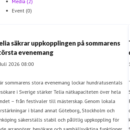
Media (2)
Event (0)
elia säkrar uppkopplingen på sommarens
törsta evenemang
Juli 2026 08:00
är sommarens stora evenemang lockar hundratusentals
sökare i Sverige stärker Telia nätkapaciteten över hela
ndet – från festivaler till mästerskap. Genom lokala
rstärkningar i bland annat Göteborg, Stockholm och
nköping säkerställs stabil och pålitlig uppkoppling för
de arrangörer, besökare och samhällsviktiga funktioner.