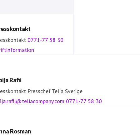
resskontakt
resskontakt
0771-77 58 30
iftinformation
ija Rafii
resskontakt
Presschef
Telia Sverige
ija.rafii@teliacompany.com
0771-77 58 30
nna Rosman