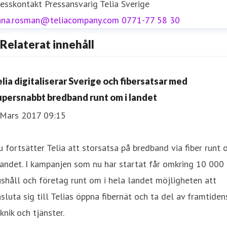
resskontakt
Pressansvarig
Telia Sverige
nna.rosman@teliacompany.com
0771-77 58 30
Relaterat innehåll
elia digitaliserar Sverige och fibersatsar med
upersnabbt bredband runt om i landet
 Mars 2017 09:15
 fortsätter Telia att storsatsa på bredband via fiber runt
landet. I kampanjen som nu har startat får omkring 10 000
shåll och företag runt om i hela landet möjligheten att
sluta sig till Telias öppna fibernät och ta del av framtiden
knik och tjänster.