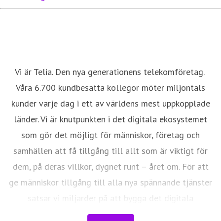
Vi är Telia. Den nya generationens telekomföretag.
Våra 6.700 kundbesatta kollegor möter miljontals
kunder varje dag i ett av världens mest uppkopplade
länder. Vi är knutpunkten i det digitala ekosystemet
som gör det möjligt för människor, företag och
samhällen att få tillgång till allt som är viktigt för
dem, på deras villkor, dygnet runt – året om. För att
ge människor tillgång till alla nya spännande tjänster
satsar vi miljarder på att bygga det digitala
samhället, vi bygger Framtidens nät. Vi har bestämt