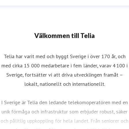
Välkommen till Telia
Telia har varit med och byggt Sverige i över 170 år, och
med cirka 15 000 medarbetare i fem länder, varav 4 100 i
Sverige, fortsätter vi att driva utvecklingen framåt –
lokalt, nationellt och internationellt.
I Sverige är Telia den ledande telekomoperatören med en
unik förmåga och infrastruktur som erbjuder robust, säker
och pålitlig uppkoppling för hela landet. Från seniorer och