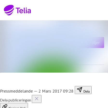
Senaste nyheterna
Sök i nyhetsrumm
Nyhetsarkiv
Följ
Följer
Mediearkiv
Kontakt
Pressmeddelande
—
2 Mars 2017 09:28
Dela
Dela publiceringen