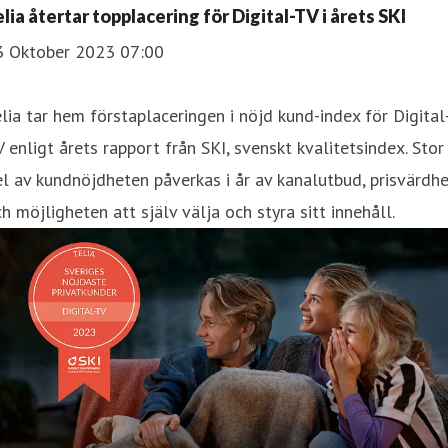
lia återtar topplacering för Digital-TV i årets SKI
3 Oktober 2023 07:00
lia tar hem förstaplaceringen i nöjd kund-index för Digital
 enligt årets rapport från SKI, svenskt kvalitetsindex. Stor
l av kundnöjdheten påverkas i år av kanalutbud, prisvärdh
h möjligheten att själv välja och styra sitt innehåll.