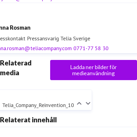
nna Rosman
resskontakt
Pressansvarig
Telia Sverige
nna.rosman@teliacompany.com
0771-77 58 30
Relaterad
Ladda ner bilder för
media
medieanvändning
Telia_Company_Reinvention_10
Relaterat innehåll