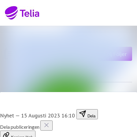
Senaste nyheterna
Sök i nyhetsrumm
Nyhetsarkiv
Följ
Följer
Mediearkiv
Kontakt
Nyhet
—
15 Augusti 2023 16:10
Dela
Dela publiceringen