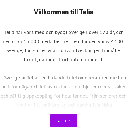
Välkommen till Telia
Telia har varit med och byggt Sverige i över 170 år, och
med cirka 15 000 medarbetare i fem länder, varav 4 100 i
Sverige, fortsätter vi att driva utvecklingen framåt –
lokalt, nationellt och internationellt.
I Sverige är Telia den ledande telekomoperatören med en
unik förmåga och infrastruktur som erbjuder robust, säker
och pålitlig uppkoppling för hela landet. Från seniorer och
familjer till småföretag och samhällskritiska
verksamheter. Vi möjliggör digitaliseringens kraft i
Läs mer
vardagen och är en del av Sveriges totalförsvar. Med