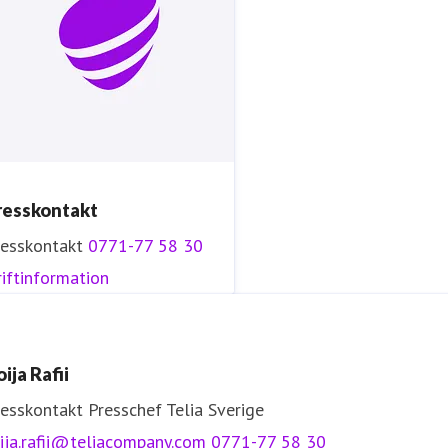
resskontakt
resskontakt
0771-77 58 30
iftinformation
ija Rafii
resskontakt
Presschef
Telia Sverige
ija.rafii@teliacompany.com
0771-77 58 30