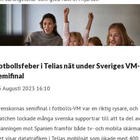
otbollsfeber i Telias nät under Sveriges VM-
emifinal
5 Augusti 2023 16:10
enskornas semifinal i fotbolls-VM var en riktig rysare, och
tchen lockade många svenska supportrar till att ta del a
änningen mot Spanien framför både tv- och mobila skärmar
t visar datatrafiken i Telias mobilnät som ökade med 400