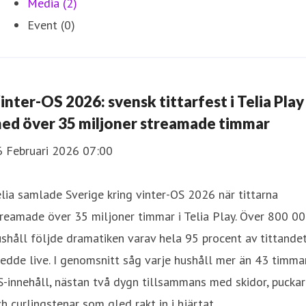
Media (2)
Event (0)
inter-OS 2026: svensk tittarfest i Telia Play
ed över 35 miljoner streamade timmar
6 Februari 2026 07:00
lia samlade Sverige kring vinter-OS 2026 när tittarna
reamade över 35 miljoner timmar i Telia Play. Över 800 0
shåll följde dramatiken varav hela 95 procent av tittande
edde live. I genomsnitt såg varje hushåll mer än 43 timma
-innehåll, nästan två dygn tillsammans med skidor, puckar
h curlingstenar som gled rakt in i hjärtat.