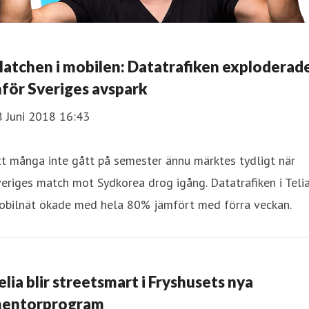
atchen i mobilen: Datatrafiken exploderad
nför Sveriges avspark
8 Juni 2018 16:43
t många inte gått på semester ännu märktes tydligt när
eriges match mot Sydkorea drog igång. Datatrafiken i Teli
obilnät ökade med hela 80% jämfört med förra veckan.
elia blir streetsmart i Fryshusets nya
entorprogram