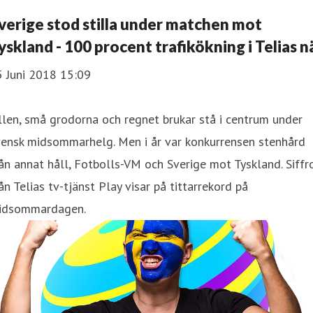
verige stod stilla under matchen mot
yskland - 100 procent trafikökning i Telias n
5 Juni 2018 15:09
llen, små grodorna och regnet brukar stå i centrum under
vensk midsommarhelg. Men i år var konkurrensen stenhård
ån annat håll, Fotbolls-VM och Sverige mot Tyskland. Siffr
ån Telias tv-tjänst Play visar på tittarrekord på
idsommardagen.