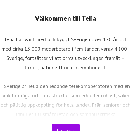
Välkommen till Telia
Telia har varit med och byggt Sverige i över 170 år, och
med cirka 15 000 medarbetare i fem länder, varav 4 100 i
Sverige, fortsätter vi att driva utvecklingen framåt –
lokalt, nationellt och internationellt.
I Sverige är Telia den ledande telekomoperatören med en
unik förmåga och infrastruktur som erbjuder robust, säker
och pålitlig uppkoppling för hela landet. Från seniorer och
familjer till småföretag och samhällskritiska
verksamheter. Vi möjliggör digitaliseringens kraft i
Läs mer