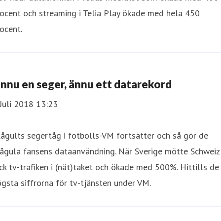
ocent och streaming i Telia Play ökade med hela 450
ocent.
Ännu en seger, ännu ett datarekord
Juli 2018 13:23
ågults segertåg i fotbolls-VM fortsätter och så gör de
lågula fansens dataanvändning. När Sverige mötte Schweiz
ck tv-trafiken i (nät)taket och ökade med 500%. Hittills de
gsta siffrorna för tv-tjänsten under VM.