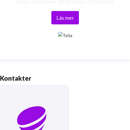
satsar vi miljarder på att bygga det digitala
samhället, vi bygger Framtidens nät. Vi har bestämt
Läs mer
oss för att förändra it-och telekomindustrin och föra
världen närmare våra kunder. Läs mer på
www.telia.se
Kontakter