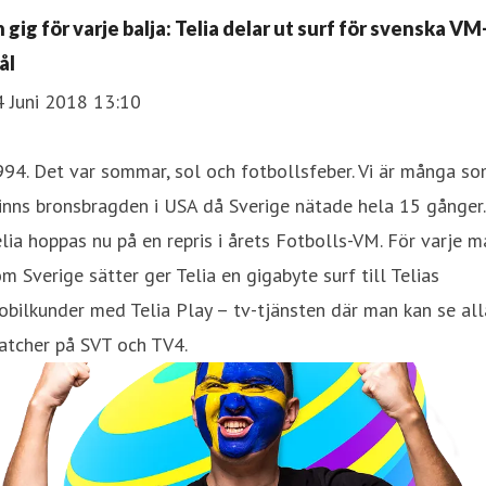
 gig för varje balja: Telia delar ut surf för svenska VM
ål
4 Juni 2018 13:10
94. Det var sommar, sol och fotbollsfeber. Vi är många s
nns bronsbragden i USA då Sverige nätade hela 15 gånger.
lia hoppas nu på en repris i årets Fotbolls-VM. För varje m
m Sverige sätter ger Telia en gigabyte surf till Telias
bilkunder med Telia Play – tv-tjänsten där man kan se all
atcher på SVT och TV4.