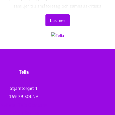
familjer till småföretag och samhällskritiska
verksamheter. Vi möjliggör digitaliseringens kraft i
Läs mer
vardagen och är en del av Sveriges totalförsvar. Med
Sveriges största fiberaccessnät, det enda nationella
transportnätet och ett mobilnät i världsklass skapar vi en
enklare, smartare och mer meningsfull vardag och
framtid.
Tryggt, hållbart och säkert. Det är Telia.
Telia
Stjärntorget 1
169 79 SOLNA
Nyheter Telia Company
Digitala Sverige