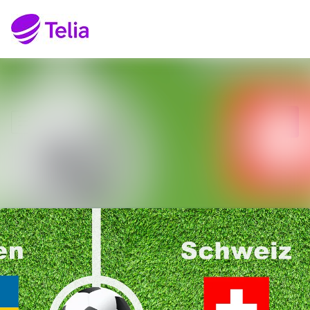
Senaste nyheterna
Sök i nyhetsrumm
Nyhetsarkiv
Följ
Följer
Mediearkiv
Kontakt