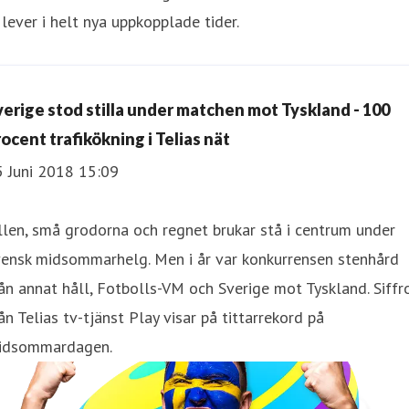
 lever i helt nya uppkopplade tider.
verige stod stilla under matchen mot Tyskland - 100
rocent trafikökning i Telias nät
5 Juni 2018 15:09
llen, små grodorna och regnet brukar stå i centrum under
vensk midsommarhelg. Men i år var konkurrensen stenhård
ån annat håll, Fotbolls-VM och Sverige mot Tyskland. Siffr
ån Telias tv-tjänst Play visar på tittarrekord på
idsommardagen.