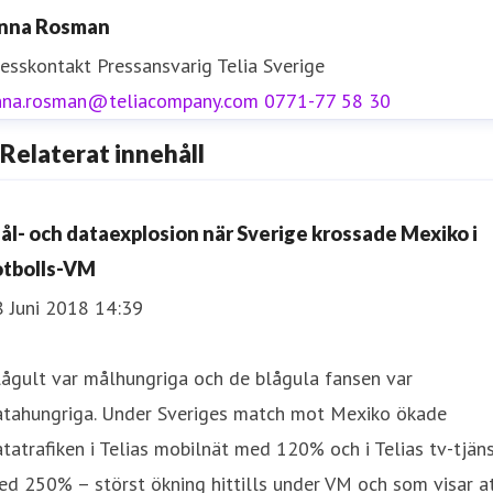
nna Rosman
resskontakt
Pressansvarig
Telia Sverige
nna.rosman@teliacompany.com
0771-77 58 30
Relaterat innehåll
ål- och dataexplosion när Sverige krossade Mexiko i
otbolls-VM
8 Juni 2018 14:39
ågult var målhungriga och de blågula fansen var
atahungriga. Under Sveriges match mot Mexiko ökade
tatrafiken i Telias mobilnät med 120% och i Telias tv-tjän
d 250% – störst ökning hittills under VM och som visar a