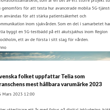
novationssamarbete, som är en del av ett större projekt s
 genomförs för att testa hur avancerade mobila 5G-tjänst
n användas för att stärka patientsäkerhet och
ommunikation inom sjukvården. Som en del i samarbetet ha
lia byggt en 5G-testbädd på ett akutsjukhus inom Region
ockholm, ett av de första i sitt slag för vården.
inno
venska folket uppfattar Telia som
ranschens mest hållbara varumärke 2023
6 Mars 2023 12:00
ter ytterligare ett år med fokus på digital inkludering, bät