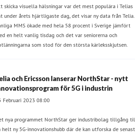
t skicka visuella hälsningar var det mest populära i Telias
t under årets hjärtligaste dag, det visar ny data från Telia.
anliga MMS ökade med hela 58 procent i Sverige jämfört
d en helt vanlig tisdag och det var seniorerna och
tlänningarna som stod för den största kärleksskjutsen.
elia och Ericsson lanserar NorthStar - nytt
nnovationsprogram för 5G i industrin
5 Februari 2023 08:00
t nya programmet NorthStar ger industribolag tillgång til
 helt ny 5G-innovationshubb där de kan utforska de senas