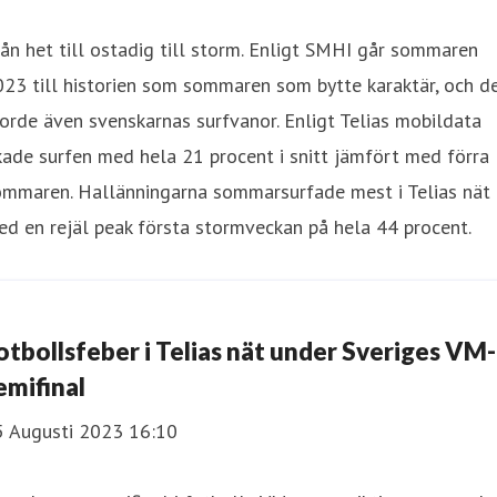
ån het till ostadig till storm. Enligt SMHI går sommaren
23 till historien som sommaren som bytte karaktär, och d
orde även svenskarnas surfvanor. Enligt Telias mobildata
ade surfen med hela 21 procent i snitt jämfört med förra
ommaren. Hallänningarna sommarsurfade mest i Telias nät
d en rejäl peak första stormveckan på hela 44 procent.
otbollsfeber i Telias nät under Sveriges VM-
emifinal
5 Augusti 2023 16:10