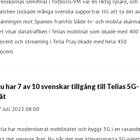
enskornas semifinal i fotbolls-VM var en riktig rysare, och
tchen lockade många svenska supportrar till att ta del a
änningen mot Spanien framför både tv- och mobila skärmar
t visar datatrafiken i Telias mobilnät som ökade med 400
ocent och streaming i Telia Play ökade med hela 450
ocent.
u har 7 av 10 svenskar tillgång till Telias 5G-
ät
 Juli 2023 08:00
lia har moderniserat mobilnätet och byggt 5G i en rasand
rt det senaste året. Nu når det mer klimatsmarta 5G-nätet