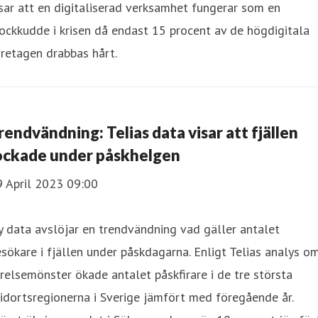
sar att en digitaliserad verksamhet fungerar som en
ockkudde i krisen då endast 15 procent av de högdigitala
retagen drabbas hårt.
rendvändning: Telias data visar att fjällen
ockade under påskhelgen
9 April 2023 09:00
 data avslöjar en trendvändning vad gäller antalet
sökare i fjällen under påskdagarna. Enligt Telias analys o
relsemönster ökade antalet påskfirare i de tre största
idortsregionerna i Sverige jämfört med föregående år.