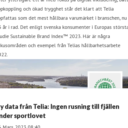
pkoppling och ökad trygghet står det klart att Telia
pfattas som det mest hållbara varumärket i branschen, nu
 år i rad. Det enligt svenska konsumenter i Europas störst
tudie Sustainable Brand Index™ 2023. Här är några
okusområden och exempel från Telias hållbarhetsarbete
022.
y data från Telia: Ingen rusning till fjällen
nder sportlovet
6 Mars 2023 08:40