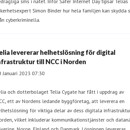
drägliga sms i nätet. Inför Safer Internet Day tipsar Telias
kerhetsexpert Simon Binder hur hela familjen kan skydda s
ån cyberkriminella.
elia levererar helhetslösning för digital
nfrastruktur till NCC i Norden
0 Januari 2023 07:30
lia och dotterbolaget Telia Cygate har fått i uppdrag av
C, ett av Nordens ledande byggföretag, att leverera en
lhetslösning för viktiga delar av dess digitala infrastruktur
rden, vilket inkluderar kommunikationstjänster och datan
Sverige, Norge, Finland och Danmark. Lösningen levereras