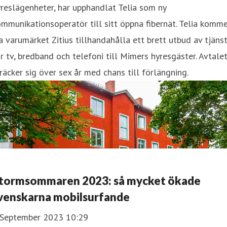
reslägenheter, har upphandlat Telia som ny
mmunikationsoperatör till sitt öppna fibernät. Telia komm
a varumärket Zitius tillhandahålla ett brett utbud av tjäns
r tv, bredband och telefoni till Mimers hyresgäster. Avtale
räcker sig över sex år med chans till förlängning.
tormsommaren 2023: så mycket ökade
venskarna mobilsurfande
 September 2023 10:29