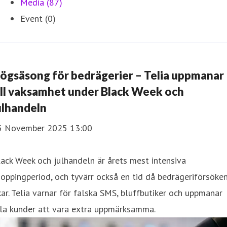
Media (87)
Event (0)
ögsäsong för bedrägerier – Telia uppmanar
ill vaksamhet under Black Week och
ulhandeln
5 November 2025 13:00
ack Week och julhandeln är årets mest intensiva
oppingperiod, och tyvärr också en tid då bedrägeriförsöke
ar. Telia varnar för falska SMS, bluffbutiker och uppmanar
lla kunder att vara extra uppmärksamma.