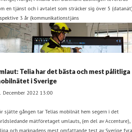
m en tjänst och i avtalet som sträcker sig över 5 (datanät
spektive 3 år (kommunikationstjäns
mlaut: Telia har det bästa och mest pålitliga
obilnätet i Sverige
1 December 2022 13:00
r sjätte gången tar Telias mobilnät hem segern i det
rldsledande mätföretaget umlauts, (en del av Accenture),
rliga och marknadens mest omfattande test av Sverige fyr