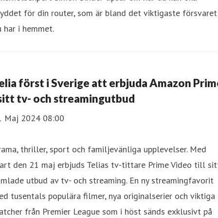
yddet för din router, som är bland det viktigaste försvaret
u har i hemmet.
elia först i Sverige att erbjuda Amazon Prim
 sitt tv- och streamingutbud
1 Maj 2024 08:00
ama, thriller, sport och familjevänliga upplevelser. Med
art den 21 maj erbjuds Telias tv-tittare Prime Video till sit
mlade utbud av tv- och streaming. En ny streamingfavorit
d tusentals populära filmer, nya originalserier och viktiga
tcher från Premier League som i höst sänds exklusivt på