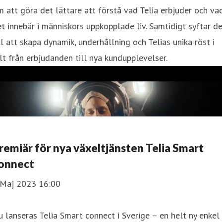
 att göra det lättare att förstå vad Telia erbjuder och va
t innebär i människors uppkopplade liv. Samtidigt syftar d
ll att skapa dynamik, underhållning och Telias unika röst i
lt från erbjudanden till nya kundupplevelser.
remiär för nya växeltjänsten Telia Smart
onnect
 Maj 2023 16:00
 lanseras Telia Smart connect i Sverige – en helt ny enkel