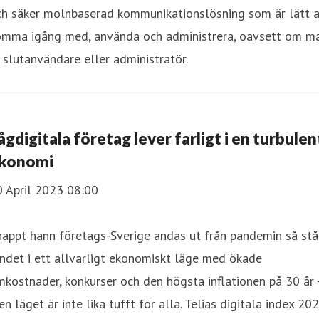
ch säker molnbaserad kommunikationslösning som är lätt a
omma igång med, använda och administrera, oavsett om m
 slutanvändare eller administratör.
ågdigitala företag lever farligt i en turbulen
konomi
0 April 2023 08:00
appt hann företags-Sverige andas ut från pandemin så stå
ndet i ett allvarligt ekonomiskt läge med ökade
kostnader, konkurser och den högsta inflationen på 30 år 
n läget är inte lika tufft för alla. Telias digitala index 20