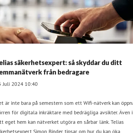
elias säkerhetsexpert: så skyddar du ditt
emmanätverk från bedragare
 Juli 2024 10:40
t är inte bara på semestern som ett Wifi-nätverk kan öppn
rren för digitala inkräktare med bedrägliga avsikter. Även i
tt eget hem kan nätverket utgöra en sårbar länk. Telias
kerhetsexpert Simon Binder tipsar om hur du kan öka