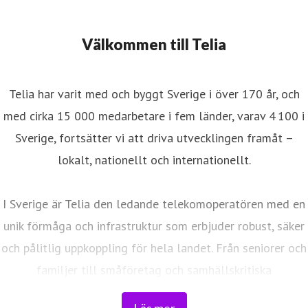
Välkommen till Telia
Telia har varit med och byggt Sverige i över 170 år, och
med cirka 15 000 medarbetare i fem länder, varav 4 100 i
Sverige, fortsätter vi att driva utvecklingen framåt –
lokalt, nationellt och internationellt.
I Sverige är Telia den ledande telekomoperatören med en
unik förmåga och infrastruktur som erbjuder robust, säker
och pålitlig uppkoppling för hela landet. Från seniorer och
familjer till småföretag och samhällskritiska
verksamheter. Vi möjliggör digitaliseringens kraft i
Läs mer