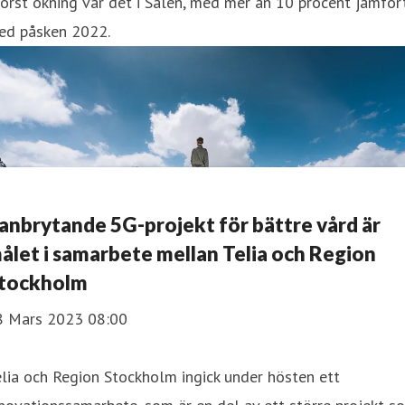
örst ökning var det i Sälen, med mer än 10 procent jämför
ed påsken 2022.
anbrytande 5G-projekt för bättre vård är
ålet i samarbete mellan Telia och Region
tockholm
8 Mars 2023 08:00
lia och Region Stockholm ingick under hösten ett