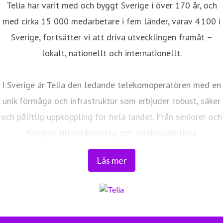
Telia har varit med och byggt Sverige i över 170 år, och
med cirka 15 000 medarbetare i fem länder, varav 4 100 i
Sverige, fortsätter vi att driva utvecklingen framåt –
lokalt, nationellt och internationellt.
I Sverige är Telia den ledande telekomoperatören med en
unik förmåga och infrastruktur som erbjuder robust, säker
och pålitlig uppkoppling för hela landet. Från seniorer och
familjer till småföretag och samhällskritiska
verksamheter. Vi möjliggör digitaliseringens kraft i
Läs mer
vardagen och är en del av Sveriges totalförsvar. Med
Sveriges största fiberaccessnät, det enda nationella
transportnätet och ett mobilnät i världsklass skapar vi en
enklare, smartare och mer meningsfull vardag och