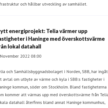
frastruktur och hållbar utveckling av samhället.
ytt energiprojekt: Telia värmer upp
astigheter i Haninge med överskottsvärme
rån lokal datahall
 November 2022 08:00
lia och Samhällsbyggnadsbolaget i Norden, SBB, har ingåt
t avtal om utbyte av värme och kyla i SBB:s fastigheter i
aninge kommun, söder om Stockholm. Bland fastigheterna
om kommer att värmas upp med överskottsvärme från Teli
okala datahall återfinns bland annat Haninge kommunhus,