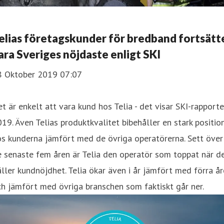
elias företagskunder för bredband fortsätt
ara Sveriges nöjdaste enligt SKI
8 Oktober 2019 07:07
t är enkelt att vara kund hos Telia - det visar SKI-rapport
19. Även Telias produktkvalitet bibehåller en stark positio
s kunderna jämfört med de övriga operatörerna. Sett över
 senaste fem åren är Telia den operatör som toppat när d
ller kundnöjdhet. Telia ökar även i år jämfört med förra år
h jämfört med övriga branschen som faktiskt går ner.