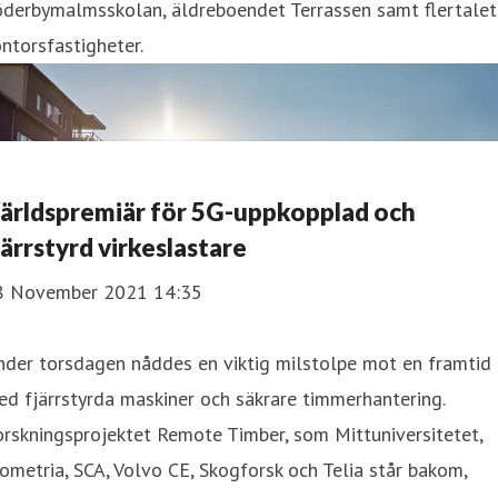
öderbymalmsskolan, äldreboendet Terrassen samt flertalet
ntorsfastigheter.
ärldspremiär för 5G-uppkopplad och
järrstyrd virkeslastare
8 November 2021 14:35
nder torsdagen nåddes en viktig milstolpe mot en framtid
d fjärrstyrda maskiner och säkrare timmerhantering.
rskningsprojektet Remote Timber, som Mittuniversitetet,
ometria, SCA, Volvo CE, Skogforsk och Telia står bakom,