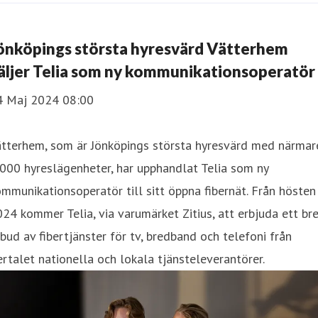
önköpings största hyresvärd Vätterhem
äljer Telia som ny kommunikationsoperatör
4 Maj 2024 08:00
ätterhem, som är Jönköpings största hyresvärd med närmar
000 hyreslägenheter, har upphandlat Telia som ny
mmunikationsoperatör till sitt öppna fibernät. Från hösten
24 kommer Telia, via varumärket Zitius, att erbjuda ett bre
bud av fibertjänster för tv, bredband och telefoni från
ertalet nationella och lokala tjänsteleverantörer.