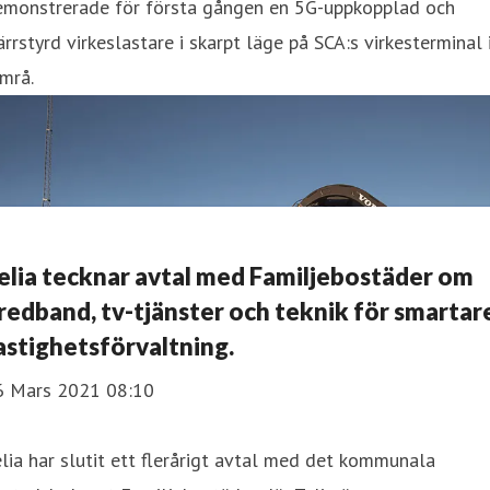
emonstrerade för första gången en 5G-uppkopplad och
ärrstyrd virkeslastare i skarpt läge på SCA:s virkesterminal 
mrå.
elia tecknar avtal med Familjebostäder om
redband, tv-tjänster och teknik för smartar
astighetsförvaltning.
6 Mars 2021 08:10
lia har slutit ett flerårigt avtal med det kommunala