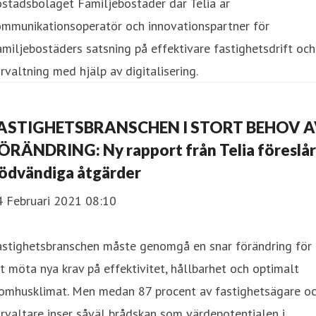
stadsbolaget Familjebostäder där Telia är
ommunikationsoperatör och innovationspartner för
miljebostäders satsning på effektivare fastighetsdrift och
rvaltning med hjälp av digitalisering.
ASTIGHETSBRANSCHEN I STORT BEHOV 
ÖRÄNDRING: Ny rapport från Telia föreslår
ödvändiga åtgärder
4 Februari 2021 08:10
astighetsbranschen måste genomgå en snar förändring för
t möta nya krav på effektivitet, hållbarhet och optimalt
nomhusklimat. Men medan 87 procent av fastighetsägare o
rvaltare inser såväl brådskan som värdepotentialen i