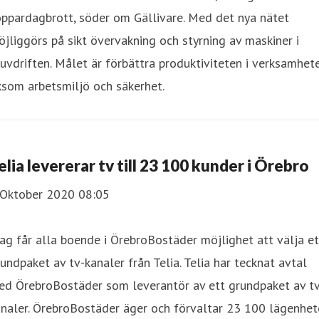
ppardagbrott, söder om Gällivare. Med det nya nätet
jliggörs på sikt övervakning och styrning av maskiner i
uvdriften. Målet är förbättra produktiviteten i verksamhet
ksom arbetsmiljö och säkerhet.
elia levererar tv till 23 100 kunder i Örebro
 Oktober 2020 08:05
ag får alla boende i ÖrebroBostäder möjlighet att välja et
undpaket av tv-kanaler från Telia. Telia har tecknat avtal
ed ÖrebroBostäder som leverantör av ett grundpaket av tv
naler. ÖrebroBostäder äger och förvaltar 23 100 lägenhet