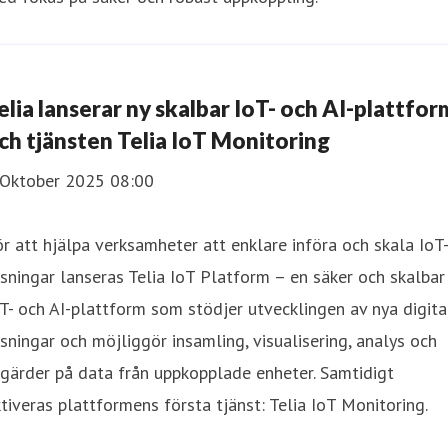
elia lanserar ny skalbar IoT- och AI-plattfor
ch tjänsten Telia IoT Monitoring
 Oktober 2025 08:00
r att hjälpa verksamheter att enklare införa och skala IoT
sningar lanseras Telia IoT Platform – en säker och skalbar
T- och AI-plattform som stödjer utvecklingen av nya digita
sningar och möjliggör insamling, visualisering, analys och
gärder på data från uppkopplade enheter. Samtidigt
tiveras plattformens första tjänst: Telia IoT Monitoring.