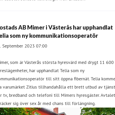
ostads AB Mimer i Västerås har upphandlat
elia som ny kommunikationsoperatör
1 September 2023 07:00
imer, som är Västerås största hyresvärd med drygt 11 600
reslägenheter, har upphandlat Telia som ny
mmunikationsoperatör till sitt öppna fibernät. Telia komm
a varumärket Zitius tillhandahålla ett brett utbud av tjäns
r tv, bredband och telefoni till Mimers hyresgäster. Avtale
räcker sig över sex år med chans till förlängning.