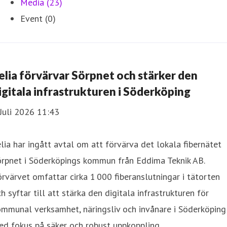
Media (23)
Event (0)
elia förvärvar Sörpnet och stärker den
igitala infrastrukturen i Söderköping
Juli 2026 11:43
lia har ingått avtal om att förvärva det lokala fibernätet
örpnet i Söderköpings kommun från Eddima Teknik AB.
rvärvet omfattar cirka 1 000 fiberanslutningar i tätorten
h syftar till att stärka den digitala infrastrukturen för
mmunal verksamhet, näringsliv och invånare i Söderköping
d fokus på säker och robust uppkoppling.