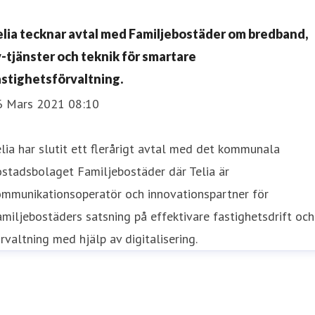
elia tecknar avtal med Familjebostäder om bredband,
v-tjänster och teknik för smartare
astighetsförvaltning.
6 Mars 2021 08:10
lia har slutit ett flerårigt avtal med det kommunala
stadsbolaget Familjebostäder där Telia är
ommunikationsoperatör och innovationspartner för
miljebostäders satsning på effektivare fastighetsdrift och
rvaltning med hjälp av digitalisering.