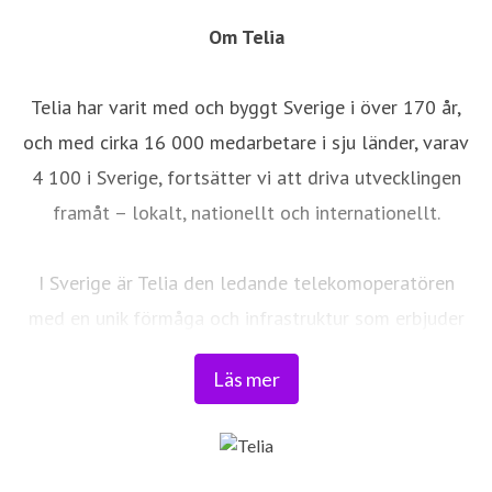
Om Telia
Telia har varit med och byggt Sverige i över 170 år,
och med cirka 16 000 medarbetare i sju länder, varav
4 100 i Sverige, fortsätter vi att driva utvecklingen
framåt – lokalt, nationellt och internationellt.
I Sverige är Telia den ledande telekomoperatören
med en unik förmåga och infrastruktur som erbjuder
robust, säker och pålitlig uppkoppling – för hela
Läs mer
landet. Från seniorer och familjer till småföretag och
samhällskritiska verksamheter. Vi möjliggör
digitaliseringens kraft i vardagen och är en del av