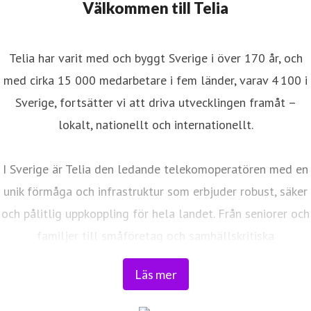
Välkommen till Telia
Telia har varit med och byggt Sverige i över 170 år, och
med cirka 15 000 medarbetare i fem länder, varav 4 100 i
Sverige, fortsätter vi att driva utvecklingen framåt –
lokalt, nationellt och internationellt.
I Sverige är Telia den ledande telekomoperatören med en
unik förmåga och infrastruktur som erbjuder robust, säker
och pålitlig uppkoppling för hela landet. Från seniorer och
familjer till småföretag och samhällskritiska
verksamheter. Vi möjliggör digitaliseringens kraft i
Läs mer
vardagen och är en del av Sveriges totalförsvar. Med
Sveriges största fiberaccessnät, det enda nationella