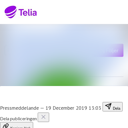
Senaste nyheterna
Sök i nyhetsrumm
Nyhetsarkiv
Följ
Följer
Mediearkiv
Kontakt
Pressmeddelande
—
19 December 2019 13:03
Dela
Dela publiceringen