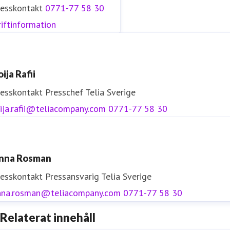
resskontakt
0771-77 58 30
iftinformation
ija Rafii
resskontakt
Presschef
Telia Sverige
ija.rafii@teliacompany.com
0771-77 58 30
nna Rosman
resskontakt
Pressansvarig
Telia Sverige
nna.rosman@teliacompany.com
0771-77 58 30
Relaterat innehåll