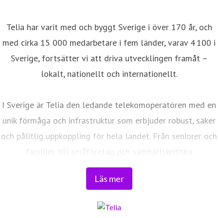
Telia har varit med och byggt Sverige i över 170 år, och
med cirka 15 000 medarbetare i fem länder, varav 4 100 i
Sverige, fortsätter vi att driva utvecklingen framåt –
lokalt, nationellt och internationellt.
I Sverige är Telia den ledande telekomoperatören med en
unik förmåga och infrastruktur som erbjuder robust, säker
och pålitlig uppkoppling för hela landet. Från seniorer och
familjer till småföretag och samhällskritiska
verksamheter. Vi möjliggör digitaliseringens kraft i
Läs mer
vardagen och är en del av Sveriges totalförsvar. Med
Sveriges största fiberaccessnät, det enda nationella
transportnätet och ett mobilnät i världsklass skapar vi en