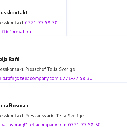
resskontakt
resskontakt
0771-77 58 30
iftinformation
ija Rafii
resskontakt
Presschef
Telia Sverige
ija.rafii@teliacompany.com
0771-77 58 30
nna Rosman
resskontakt
Pressansvarig
Telia Sverige
nna.rosman@teliacompany.com
0771-77 58 30