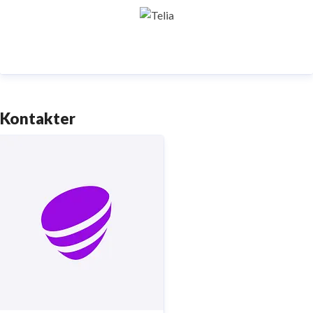
samhällskritiska verksamheter. Vi möjliggör
digitaliseringens kraft i vardagen och är en del av
Sveriges totalförsvar. Med Sveriges största
fiberaccessnät, det enda nationella transportnätet
och ett mobilnät i världsklass skapar vi en enklare,
smartare och mer meningsfull vardag och framtid.
Kontakter
Tryggt, hållbart och säkert. Det är
Telia
.