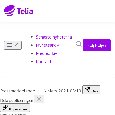
Senaste nyheterna
Sök i nyhetsrumm
Nyhetsarkiv
Följ
Följer
Mediearkiv
Kontakt
Pressmeddelande
—
16 Mars 2021 08:10
Dela
Dela publiceringen
Kopiera länk
Länk kopierad!