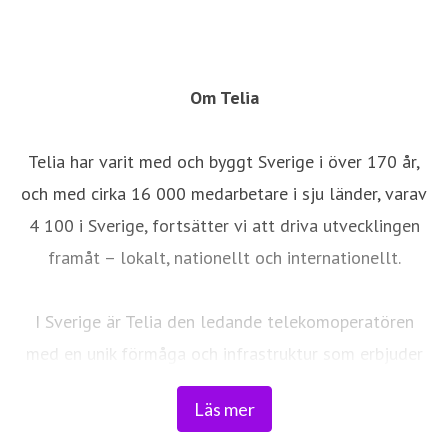
Om Telia
Telia har varit med och byggt Sverige i över 170 år,
och med cirka 16 000 medarbetare i sju länder, varav
4 100 i Sverige, fortsätter vi att driva utvecklingen
framåt – lokalt, nationellt och internationellt.
I Sverige är Telia den ledande telekomoperatören
med en unik förmåga och infrastruktur som erbjuder
robust, säker och pålitlig uppkoppling – för hela
Läs mer
landet. Från seniorer och familjer till småföretag och