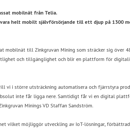
ssat mobilnät från Telia.
ra helt mobilt självförsörjande till ett djup på 1300 me
at mobilnät till Zinkgruvan Mining som sträcker sig över 4
lighet och tillgänglighet och blir en plattform för digital
ill vi i större utsträckning automatisera och fjärrstyra pro
solut inte får ligga nere. Samtidigt får vi en digital plat
r Zinkgruvan Minings VD Staffan Sandström.
het vilket möjliggör utveckling av IoT-lösningar, förbättra