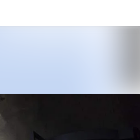
Sök i nyhetsrummet
Följ
Följer