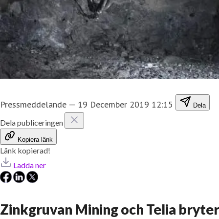
Pressmeddelande
—
19 December 2019 12:15
Dela
Dela publiceringen
Kopiera länk
Länk kopierad!
Ladda ner
Zinkgruvan Mining och Telia bryte