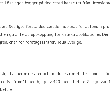
ner. Lösningen bygger på dedicerad kapacitet från licensier
nsera Sveriges första dedicerade mobilnät för autonom pr
n garanterad uppkoppling för kritiska applikationer. Denna
en, chef för företagsaffären, Telia Sverige.
r år, utvinner mineraler och producerar metaller som är n
h drivs framåt med hjälp av 420 medarbetare. Zinkgruvan M
betare.