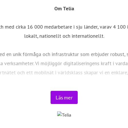
Om Telia
ch med cirka 16 000 medarbetare i sju länder, varav 4 100 i
lokalt, nationellt och internationellt.
d en unik förmåga och infrastruktur som erbjuder robust, sä
ka verksamheter. Vi möjliggör digitaliseringens kraft i vard
ortnätet och ett mobilnät i världsklass skapar vi en enklar
Tryggt, hållbart och säkert. Det är
Telia
.
Läs mer