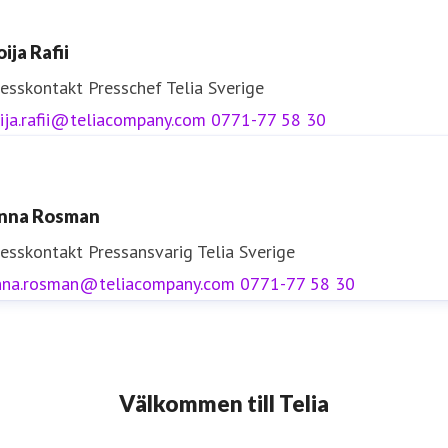
ija Rafii
resskontakt
Presschef
Telia Sverige
ija.rafii@teliacompany.com
0771-77 58 30
nna Rosman
resskontakt
Pressansvarig
Telia Sverige
nna.rosman@teliacompany.com
0771-77 58 30
Välkommen till Telia