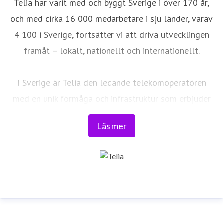
Telia har varit med och byggt Sverige i över 170 år,
och med cirka 16 000 medarbetare i sju länder, varav
4 100 i Sverige, fortsätter vi att driva utvecklingen
framåt – lokalt, nationellt och internationellt.
I Sverige är Telia den ledande telekomoperatören
med en unik förmåga och infrastruktur som erbjuder
robust, säker och pålitlig uppkoppling – för hela
Läs mer
landet. Från seniorer och familjer till småföretag och
samhällskritiska verksamheter. Vi möjliggör
digitaliseringens kraft i vardagen och är en del av
Sveriges totalförsvar. Med Sveriges största
fiberaccessnät, det enda nationella transportnätet
och ett mobilnät i världsklass skapar vi en enklare,