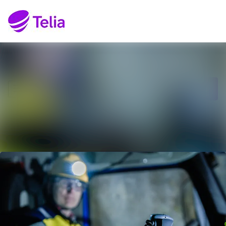
Senaste nyheterna
Sök i nyhetsrumm
Nyhetsarkiv
Följ
Följer
Mediearkiv
Kontakt