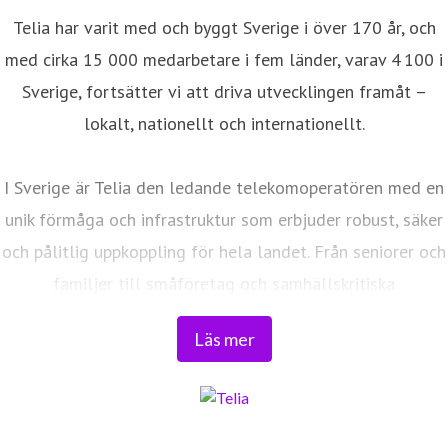
Telia har varit med och byggt Sverige i över 170 år, och
med cirka 15 000 medarbetare i fem länder, varav 4 100 i
Sverige, fortsätter vi att driva utvecklingen framåt –
lokalt, nationellt och internationellt.
I Sverige är Telia den ledande telekomoperatören med en
unik förmåga och infrastruktur som erbjuder robust, säker
och pålitlig uppkoppling för hela landet. Från seniorer och
familjer till småföretag och samhällskritiska
verksamheter. Vi möjliggör digitaliseringens kraft i
Läs mer
vardagen och är en del av Sveriges totalförsvar. Med
Sveriges största fiberaccessnät, det enda nationella
transportnätet och ett mobilnät i världsklass skapar vi en
enklare, smartare och mer meningsfull vardag och