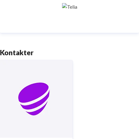
samhällskritiska verksamheter. Vi möjliggör
digitaliseringens kraft i vardagen och är en del av
Sveriges totalförsvar. Med Sveriges största
fiberaccessnät, det enda nationella transportnätet
och ett mobilnät i världsklass skapar vi en enklare,
smartare och mer meningsfull vardag och framtid.
Kontakter
Tryggt, hållbart och säkert. Det är
Telia
.