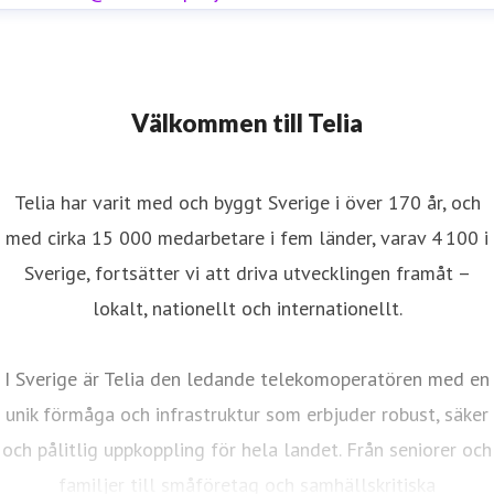
Välkommen till Telia
Telia har varit med och byggt Sverige i över 170 år, och
med cirka 15 000 medarbetare i fem länder, varav 4 100 i
Sverige, fortsätter vi att driva utvecklingen framåt –
lokalt, nationellt och internationellt.
I Sverige är Telia den ledande telekomoperatören med en
unik förmåga och infrastruktur som erbjuder robust, säker
och pålitlig uppkoppling för hela landet. Från seniorer och
familjer till småföretag och samhällskritiska