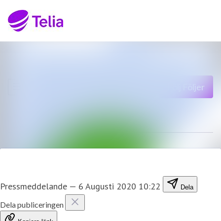
Senaste nyheterna
Sök i nyhetsrumm
Nyhetsarkiv
Följ
Följer
Mediearkiv
Kontakt
Pressmeddelande
—
6 Augusti 2020 10:22
Dela
Dela publiceringen