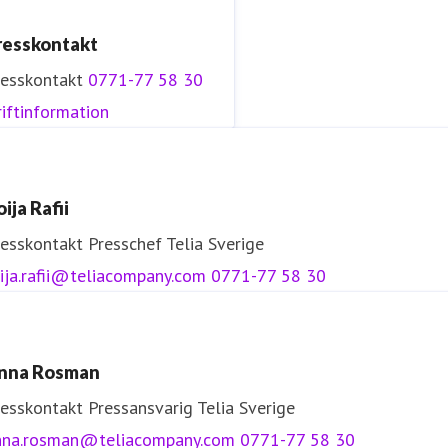
resskontakt
resskontakt
0771-77 58 30
iftinformation
ija Rafii
resskontakt
Presschef
Telia Sverige
ija.rafii@teliacompany.com
0771-77 58 30
nna Rosman
resskontakt
Pressansvarig
Telia Sverige
nna.rosman@teliacompany.com
0771-77 58 30