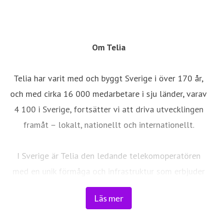
Om Telia
Telia har varit med och byggt Sverige i över 170 år,
och med cirka 16 000 medarbetare i sju länder, varav
4 100 i Sverige, fortsätter vi att driva utvecklingen
framåt – lokalt, nationellt och internationellt.
I Sverige är Telia den ledande telekomoperatören
med en unik förmåga och infrastruktur som erbjuder
robust, säker och pålitlig uppkoppling – för hela
Läs mer
landet. Från seniorer och familjer till småföretag och