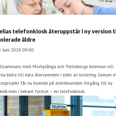
elias telefonkiosk återuppstår i ny version ti
solerade äldre
5 Juni 2020 09:00
illsammans med Mörbylånga och Trelleborgs kommun vill
lia bidra till kära återseenden i tider av isolering. Genom e
lotprojekt får nu boende på äldreboenden tillgång till ny
knik men i bekant format – en telefonkiosk.