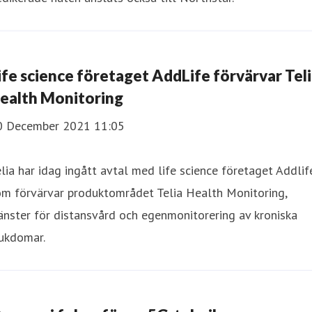
ife science företaget AddLife förvärvar Tel
ealth Monitoring
0 December 2021 11:05
lia har idag ingått avtal med life science företaget Addlif
om förvärvar produktområdet Telia Health Monitoring,
änster för distansvård och egenmonitorering av kroniska
jukdomar.