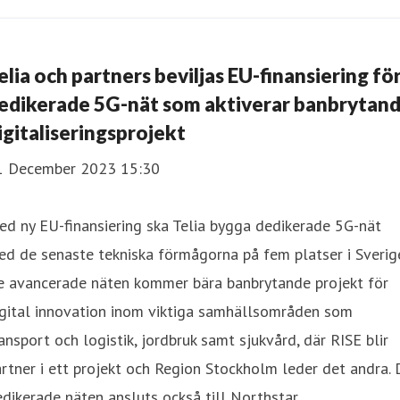
elia och partners beviljas EU-finansiering fö
edikerade 5G-nät som aktiverar banbrytan
igitaliseringsprojekt
1 December 2023 15:30
d ny EU-finansiering ska Telia bygga dedikerade 5G-nät
d de senaste tekniska förmågorna på fem platser i Sverig
e avancerade näten kommer bära banbrytande projekt för
igital innovation inom viktiga samhällsområden som
ansport och logistik, jordbruk samt sjukvård, där RISE blir
rtner i ett projekt och Region Stockholm leder det andra. 
dikerade näten ansluts också till Northstar.