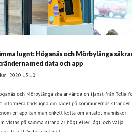
imma lugnt: Höganäs och Mörbylånga säkra
tränderna med data och app
Juni 2020 15:10
öganäs och Mörbylånga ska använda en tjänst från Telia f
tt informera badsugna om läget på kommunernas stränder.
enom en app kan man enkelt kolla om antalet människor
m vistas på samma strand är högt eller lågt, och välja
dplats utifrån besöksläget.