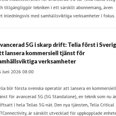
h tillgängliggör tekniken i ett särskilt abonnemang, även
t inledningsvis med samhällsviktiga verksamheter i fokus.
vancerad 5G i skarp drift: Telia först i Sveri
tt lansera kommersiell tjänst för
amhällsviktiga verksamheter
6 Juni 2026 08:00
lia blir första svenska operatör att lansera en kommersiel
änst för avancerad 5G (5G Standalone), en teknik som nu ä
iftsatt i hela Telias 5G-nät. Den nya tjänsten, Telia Critical
TConnectivity, är särskilt utvecklad för uppkopplade enhet