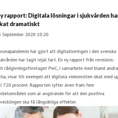
y rapport: Digitala lösningar i sjukvården ha
kat dramatiskt
5 September 2020 10:20
ronapandemin har gjort att digitaliseringen i den svenska
ukvården har tagit rejäl fart. En ny rapport från revisions-
ch rådgivningsföretaget PwC, i samarbete med bland andra
lia, visar till exempel att digitala videomöten ökat med u
ll 720 procent. Rapporten lyfter även fram fem
yckelområden som är avgörande för att den positiva
vecklingen ska få långsiktiga effekter.