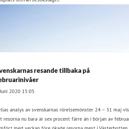
venskarnas resande tillbaka på
ebruarinivåer
Juni 2020 15:05
lias analys av svenskarnas rörelsemönster 24 – 31 maj vis
t resorna nu bara är sex procent färre än i början av februar
ämfört med veckan före ökade resorna mest i Västerbotten