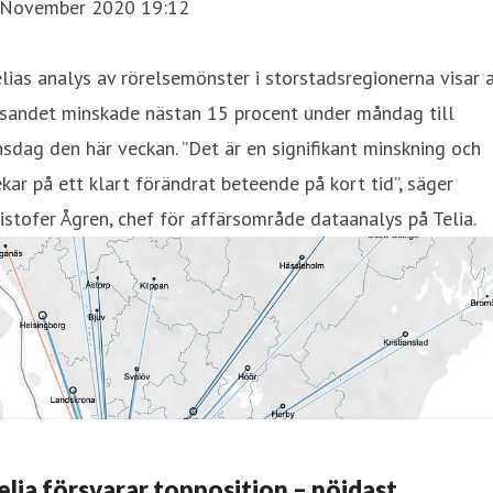
 November 2020 19:12
lias analys av rörelsemönster i storstadsregionerna visar 
esandet minskade nästan 15 procent under måndag till
sdag den här veckan. ”Det är en signifikant minskning och
kar på ett klart förändrat beteende på kort tid”, säger
istofer Ågren, chef för affärsområde dataanalys på Telia.
elia försvarar topposition – nöjdast