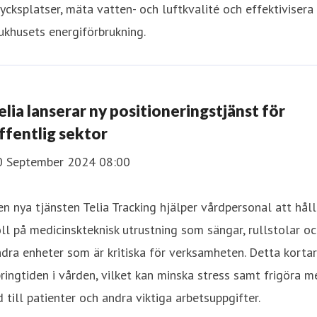
ycksplatser, mäta vatten- och luftkvalité och effektivisera
ukhusets energiförbrukning.
elia lanserar ny positioneringstjänst för
ffentlig sektor
0 September 2024 08:00
n nya tjänsten Telia Tracking hjälper vårdpersonal att hål
ll på medicinskteknisk utrustning som sängar, rullstolar o
dra enheter som är kritiska för verksamheten. Detta kortar
ringtiden i vården, vilket kan minska stress samt frigöra m
d till patienter och andra viktiga arbetsuppgifter.