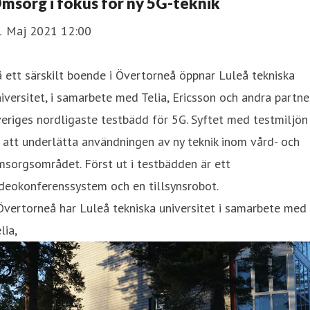
msorg i fokus för ny 5G-teknik
1 Maj 2021 12:00
 ett särskilt boende i Övertorneå öppnar Luleå tekniska
iversitet, i samarbete med Telia, Ericsson och andra partne
eriges nordligaste testbädd för 5G. Syftet med testmiljön
 att underlätta användningen av ny teknik inom vård- och
sorgsområdet. Först ut i testbädden är ett
deokonferenssystem och en tillsynsrobot.
Övertorneå har Luleå tekniska universitet i samarbete med
lia,