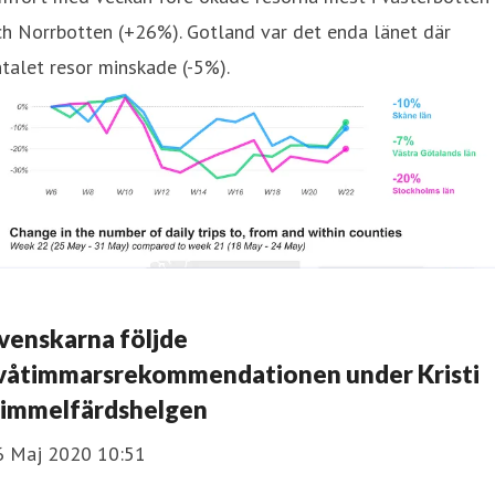
h Norrbotten (+26%). Gotland var det enda länet där
talet resor minskade (-5%).
venskarna följde
våtimmarsrekommendationen under Kristi
immelfärdshelgen
6 Maj 2020 10:51