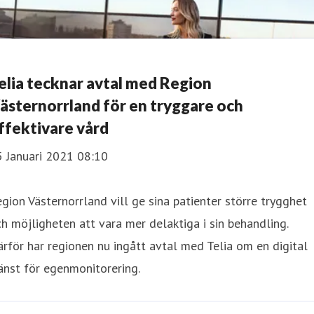
elia tecknar avtal med Region
ästernorrland för en tryggare och
ffektivare vård
5 Januari 2021 08:10
gion Västernorrland vill ge sina patienter större trygghet
h möjligheten att vara mer delaktiga i sin behandling.
rför har regionen nu ingått avtal med Telia om en digital
änst för egenmonitorering.