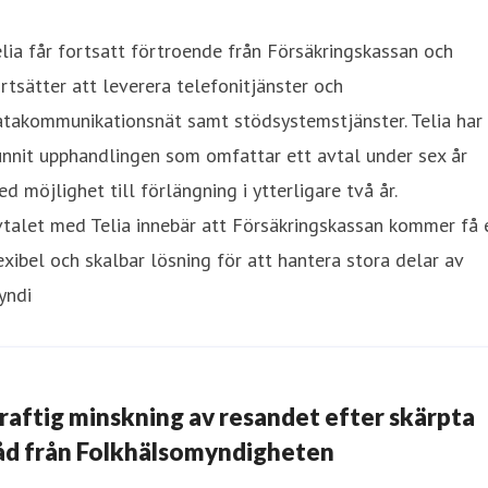
lia får fortsatt förtroende från Försäkringskassan och
rtsätter att leverera telefonitjänster och
atakommunikationsnät samt stödsystemstjänster. Telia har
nnit upphandlingen som omfattar ett avtal under sex år
d möjlighet till förlängning i ytterligare två år.
talet med Telia innebär att Försäkringskassan kommer få 
exibel och skalbar lösning för att hantera stora delar av
yndi
raftig minskning av resandet efter skärpta
åd från Folkhälsomyndigheten