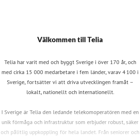
Välkommen till Telia
Telia har varit med och byggt Sverige i över 170 år, och
med cirka 15 000 medarbetare i fem länder, varav 4 100 i
Sverige, fortsätter vi att driva utvecklingen framåt –
lokalt, nationellt och internationellt.
I Sverige är Telia den ledande telekomoperatören med en
unik förmåga och infrastruktur som erbjuder robust, säker
och pålitlig uppkoppling för hela landet. Från seniorer och