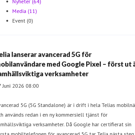
Nyheter (64)
Media (11)
Event (0)
elia lanserar avancerad 5G för
obilanvändare med Google Pixel – först ut 
amhällsviktiga verksamheter
7 Juni 2026 08:00
ancerad 5G (5G Standalone) är i drift i hela Telias mobilnä
h används redan i en ny kommersiell tjänst för
mhällsviktiga verksamheter. Då Google har certifierat sin
rsta mobiltelefonen för avancerad 5G tar Telia nästa steg