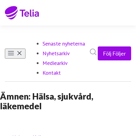
Senaste nyheterna
Sök i nyhetsrumm
Nyhetsarkiv
Följ
Följer
Mediearkiv
Kontakt
Ämnen: Hälsa, sjukvård,
läkemedel