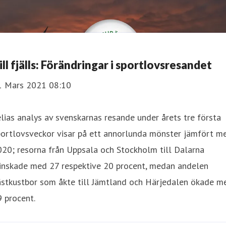
ill fjälls: Förändringar i sportlovsresandet
1 Mars 2021 08:10
lias analys av svenskarnas resande under årets tre första
portlovsveckor visar på ett annorlunda mönster jämfört m
20; resorna från Uppsala och Stockholm till Dalarna
inskade med 27 respektive 20 procent, medan andelen
ästkustbor som åkte till Jämtland och Härjedalen ökade m
 procent.