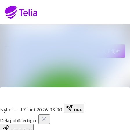
Senaste nyheterna
Sök i nyhetsrumm
Nyhetsarkiv
Följ
Följer
Mediearkiv
Kontakt
Nyhet
—
17 Juni 2026 08:00
Dela
Dela publiceringen