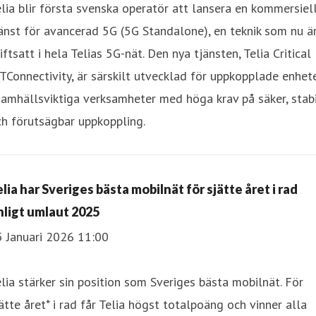
lia blir första svenska operatör att lansera en kommersiel
änst för avancerad 5G (5G Standalone), en teknik som nu ä
iftsatt i hela Telias 5G-nät. Den nya tjänsten, Telia Critical
TConnectivity, är särskilt utvecklad för uppkopplade enhet
samhällsviktiga verksamheter med höga krav på säker, stab
h förutsägbar uppkoppling.
lia har Sveriges bästa mobilnät för sjätte året i rad
nligt umlaut 2025
5 Januari 2026 11:00
lia stärker sin position som Sveriges bästa mobilnät. För
ätte året* i rad får Telia högst totalpoäng och vinner alla