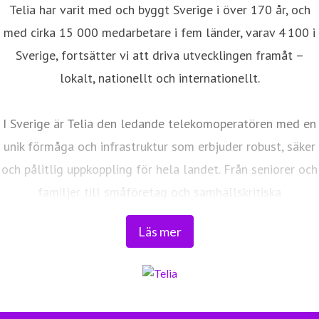
Telia har varit med och byggt Sverige i över 170 år, och
med cirka 15 000 medarbetare i fem länder, varav 4 100 i
Sverige, fortsätter vi att driva utvecklingen framåt –
lokalt, nationellt och internationellt.
I Sverige är Telia den ledande telekomoperatören med en
unik förmåga och infrastruktur som erbjuder robust, säker
och pålitlig uppkoppling för hela landet. Från seniorer och
familjer till småföretag och samhällskritiska
verksamheter. Vi möjliggör digitaliseringens kraft i
Läs mer
vardagen och är en del av Sveriges totalförsvar. Med
Sveriges största fiberaccessnät, det enda nationella
transportnätet och ett mobilnät i världsklass skapar vi en
enklare, smartare och mer meningsfull vardag och