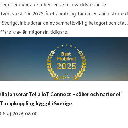
ategorier i umlauts oberoende och världsledande
tverkstest för 2025. Årets mätning täcker en ännu större d
 Sverige, inkluderar en ny samhällsviktig kategori och ställ
ffare krav än någonsin tidigare.
elia lanserar Telia IoT Connect – säker och nationell
oT‑uppkoppling byggd i Sverige
0 Maj 2026 08:00