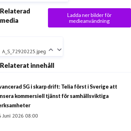
Relaterad
Ladda ner bilder för
media
medieanvändning
A_S_72920225.jpeg
Relaterat innehåll
ancerad 5G i skarp drift: Telia först i Sverige att
ansera kommersiell tjänst för samhällsviktiga
erksamheter
6 Juni 2026 08:00