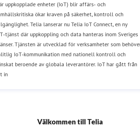
r uppkopplade enheter (IoT) blir affärs‑ och
mhällskritiska ökar kraven på säkerhet, kontroll och
llgänglighet. Telia lanserar nu Telia IoT Connect, en ny
T‑tjänst där uppkoppling och data hanteras inom Sveriges
änser. Tjänsten är utvecklad för verksamheter som behöve
litlig IoT‑kommunikation med nationell kontroll och
nskat beroende av globala leverantörer. IoT har gått från
t in
Välkommen till Telia