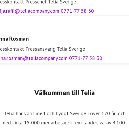
resskontakt
Presschef
Telia Sverige
ija.rafii@teliacompany.com
0771-77 58 30
nna Rosman
resskontakt
Pressansvarig
Telia Sverige
nna.rosman@teliacompany.com
0771-77 58 30
Välkommen till Telia
Telia har varit med och byggt Sverige i över 170 år, och
med cirka 15 000 medarbetare i fem länder, varav 4 100 i