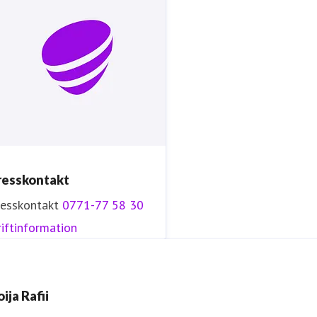
resskontakt
resskontakt
0771-77 58 30
iftinformation
ija Rafii