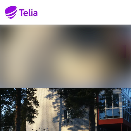
Senaste nyheterna
Sök i nyhetsrumm
Nyhetsarkiv
Följ
Följer
Mediearkiv
Kontakt