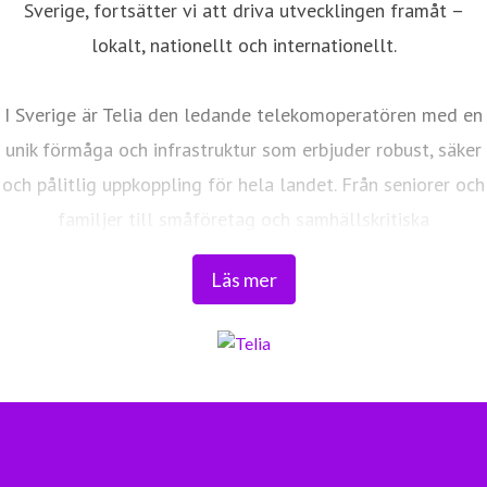
Sverige, fortsätter vi att driva utvecklingen framåt –
lokalt, nationellt och internationellt.
I Sverige är Telia den ledande telekomoperatören med en
unik förmåga och infrastruktur som erbjuder robust, säker
och pålitlig uppkoppling för hela landet. Från seniorer och
familjer till småföretag och samhällskritiska
verksamheter. Vi möjliggör digitaliseringens kraft i
Läs mer
vardagen och är en del av Sveriges totalförsvar. Med
Sveriges största fiberaccessnät, det enda nationella
transportnätet och ett mobilnät i världsklass skapar vi en
enklare, smartare och mer meningsfull vardag och
framtid.