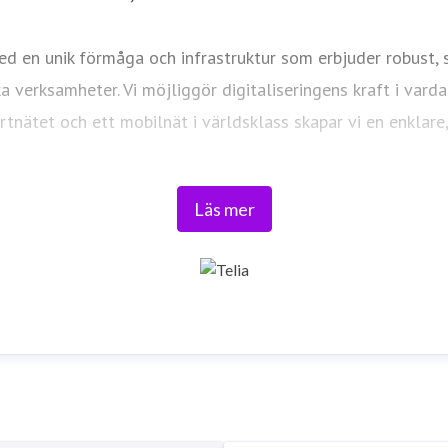
d en unik förmåga och infrastruktur som erbjuder robust, sä
ka verksamheter. Vi möjliggör digitaliseringens kraft i vard
ortnätet och ett mobilnät i världsklass skapar vi en enklar
Tryggt, hållbart och säkert. Det är
Telia
.
Läs mer