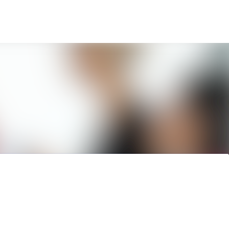
Sök i nyhetsrummet
Följ
Följer