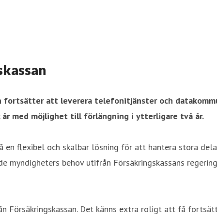
gskassan
h fortsätter att leverera telefonitjänster och datakomm
 med möjlighet till förlängning i ytterligare två år.
å en flexibel och skalbar lösning för att hantera stora d
de myndigheters behov utifrån Försäkringskassans regering
rån Försäkringskassan. Det känns extra roligt att få fortsä