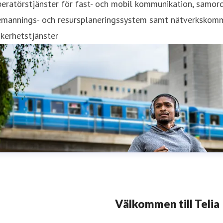
eratörstjänster för fast- och mobil kommunikation, samord
emannings- och resursplaneringssystem samt nätverkskommu
kerhetstjänster
Välkommen till Telia