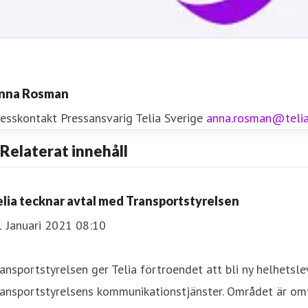
nna Rosman
resskontakt
Pressansvarig
Telia Sverige
anna.rosman@teli
Relaterat innehåll
resskontakt
elia tecknar avtal med Transportstyrelsen
resskontakt
0771-77 58 30
1 Januari 2021 08:10
iftinformation
ansportstyrelsen ger Telia förtroendet att bli ny helhetsle
ransportstyrelsens kommunikationstjänster. Området är om