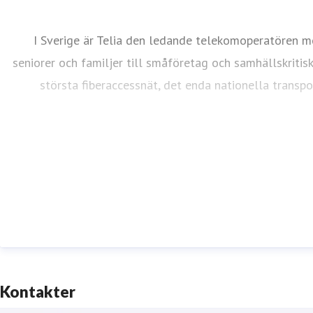
I Sverige är Telia den ledande telekomoperatören me
seniorer och familjer till småföretag och samhällskritis
största fiberaccessnät, det enda nationella transp
Kontakter