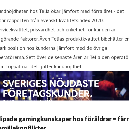
Kundnöjdheten hos Telia ökar jämfört med förra året - det
sar rapporten från Svenskt kvalitetsindex 2020.
rvicekvalitet, prisvärdhet och enkelhet för kunden är
görande faktorer. Även Telias produktkvalitet bibehåller e
ark position hos kunderna jämfört med de övriga
eratörerna. Sett över de senaste åren är Telia den operatö
m toppat när det gäller kundnöjdhet.
lipade gamingkunskaper hos föräldrar = fär
amiljekonflikter