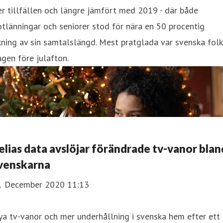
er tillfällen och längre jämfört med 2019 - där både
tlänningar och seniorer stod för nära en 50 procentig
ning av sin samtalslängd. Mest pratglada var svenska fol
gen före julafton.
elias data avslöjar förändrade tv-vanor blan
venskarna
1 December 2020 11:13
a tv-vanor och mer underhållning i svenska hem efter ett