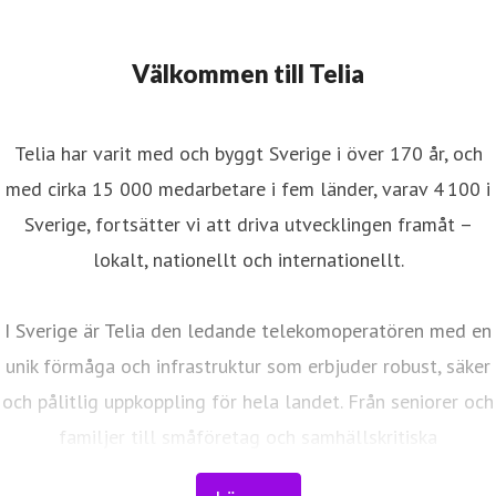
Välkommen till Telia
Telia har varit med och byggt Sverige i över 170 år, och
med cirka 15 000 medarbetare i fem länder, varav 4 100 i
Sverige, fortsätter vi att driva utvecklingen framåt –
lokalt, nationellt och internationellt.
I Sverige är Telia den ledande telekomoperatören med en
unik förmåga och infrastruktur som erbjuder robust, säker
och pålitlig uppkoppling för hela landet. Från seniorer och
familjer till småföretag och samhällskritiska
verksamheter. Vi möjliggör digitaliseringens kraft i