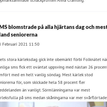
ppmärksammade schackprofilen Anna Cramling.
MS blomstrade på alla hjärtans dag och mes
land seniorerna
8 Februari 2021 11:50
ets stora kärleksdag gick inte obemärkt förbi Folknätet nä
nliga sms fick ett oväntat uppsving med nästan 26 procen
mfört med en helt vanlig söndag. Mest kärlek stod
niorerna för, som skickade hela 58 procent fler
eddelanden än vanligt. Sörmlänningarna var mest
rleksfulla på sms medan skåningarna var mer svårflörtade