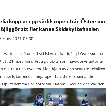
elia kopplar upp världscupen från Östersund
öjliggör att fler kan se Skidskyttefinalen
9 Mars 2021 08:00
r världscupsfinalen i skidskytte drar igång i Östersund de
 till 21 mars finns Telia på plats som huvudleverantör av
n digitala upplevelsen. Med hjälp av den senaste tekniken
n sportglädjen och hejaropen ta vid i en spännande
utspurt hemma i tv-sofforna runtom i Sverige och världen.