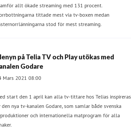
ramför allt ökade streaming med 131 procent.
orrbottningarna tittade mest via tv-boxen medan
sternorrlänningarna stod för mest streaming.
enyn på Telia TV och Play utökas med
analen Godare
4 Mars 2021 08:00
d start den 1 april kan alla tv-tittare hos Telias inspireras
v den nya tv-kanalen Godare, som samlar både svenska
produktioner och internationella matprogram för alla
aker.