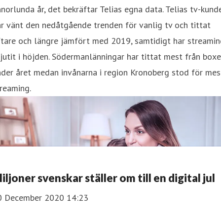
norlunda år, det bekräftar Telias egna data. Telias tv-kund
r vänt den nedåtgående trenden för vanlig tv och tittat
tare och längre jämfört med 2019, samtidigt har streamin
jutit i höjden. Södermanlänningar har tittat mest från box
der året medan invånarna i region Kronoberg stod för mes
reaming.
iljoner svenskar ställer om till en digital jul
0 December 2020 14:23