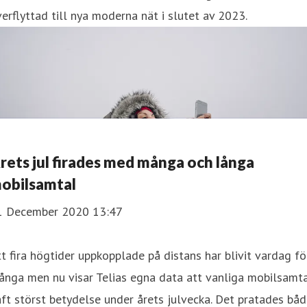
erflyttad till nya moderna nät i slutet av 2023.
rets jul firades med många och långa
obilsamtal
1 December 2020 13:47
tt fira högtider uppkopplade på distans har blivit vardag fö
ånga men nu visar Telias egna data att vanliga mobilsamt
ft störst betydelse under årets julvecka. Det pratades bå