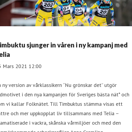
imbuktu sjunger in våren i ny kampanj med
elia
5 Mars 2021 12:00
 ny version av vårklassikern “Nu grönskar det” utgör
dmotivet i den nya kampanjen för Sveriges bästa nät* och
m vi kallar Folknätet. Till Timbuktus stämma visas ett
ttre och mer uppkopplat liv tillsammans med Telia –
amatiserade i vackra, skånska vårmiljöer och med den