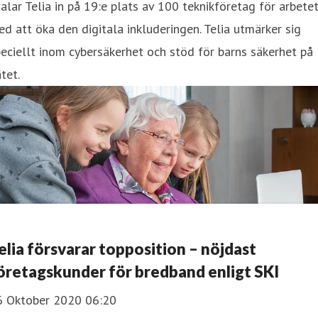
alar Telia in på 19:e plats av 100 teknikföretag för arbete
d att öka den digitala inkluderingen. Telia utmärker sig
eciellt inom cybersäkerhet och stöd för barns säkerhet på
tet.
elia försvarar topposition – nöjdast
öretagskunder för bredband enligt SKI
6 Oktober 2020 06:20