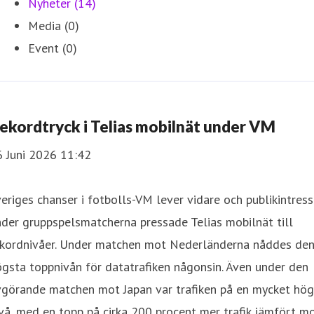
Nyheter (14)
Media (0)
Event (0)
ekordtryck i Telias mobilnät under VM
6 Juni 2026 11:42
eriges chanser i fotbolls-VM lever vidare och publikintress
der gruppspelsmatcherna pressade Telias mobilnät till
ekordnivåer. Under matchen mot Nederländerna nåddes de
gsta toppnivån för datatrafiken någonsin. Även under den
vgörande matchen mot Japan var trafiken på en mycket hög
vå, med en topp på cirka 200 procent mer trafik jämfört m