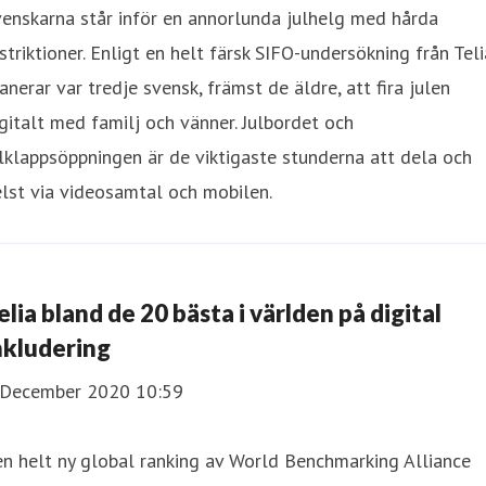
enskarna står inför en annorlunda julhelg med hårda
striktioner. Enligt en helt färsk SIFO-undersökning från Teli
anerar var tredje svensk, främst de äldre, att fira julen
gitalt med familj och vänner. Julbordet och
lklappsöppningen är de viktigaste stunderna att dela och
lst via videosamtal och mobilen.
elia bland de 20 bästa i världen på digital
nkludering
 December 2020 10:59
en helt ny global ranking av World Benchmarking Alliance