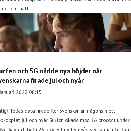
 normal natt.
urfen och 5G nådde nya höjder när
venskarna firade jul och nyår
Januari 2022 08:15
ligt Telias data firade fler svenskar än någonsin ett
pkopplat jul och nyår. Surfen ökade med 16 procent under
ulveckan och hela 26 procent under nyårsveckan jämfört m