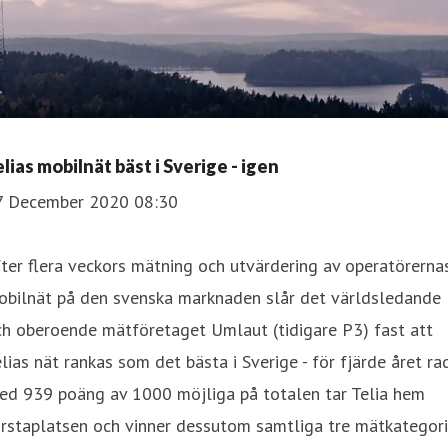
lias mobilnät bäst i Sverige - igen
7 December 2020 08:30
fter flera veckors mätning och utvärdering av operatörerna
obilnät på den svenska marknaden slår det världsledande
ch oberoende mätföretaget Umlaut (tidigare P3) fast att
lias nät rankas som det bästa i Sverige - för fjärde året rad
ed 939 poäng av 1000 möjliga på totalen tar Telia hem
rstaplatsen och vinner dessutom samtliga tre mätkategori