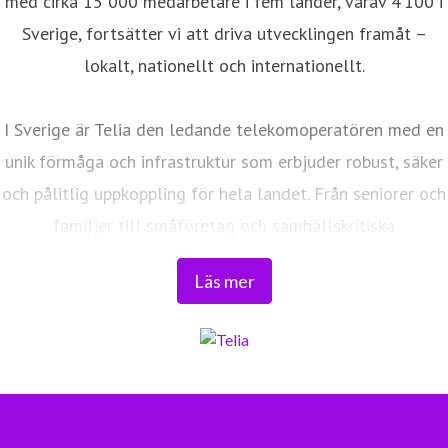
med cirka 15 000 medarbetare i fem länder, varav 4 100 i
Sverige, fortsätter vi att driva utvecklingen framåt –
lokalt, nationellt och internationellt.
I Sverige är Telia den ledande telekomoperatören med en
unik förmåga och infrastruktur som erbjuder robust, säker
och pålitlig uppkoppling för hela landet. Från seniorer och
familjer till småföretag och samhällskritiska
verksamheter. Vi möjliggör digitaliseringens kraft i
Läs mer
vardagen och är en del av Sveriges totalförsvar. Med
Sveriges största fiberaccessnät, det enda nationella
transportnätet och ett mobilnät i världsklass skapar vi en
enklare, smartare och mer meningsfull vardag och
framtid.