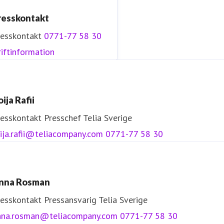
resskontakt
resskontakt
0771-77 58 30
iftinformation
ija Rafii
resskontakt
Presschef
Telia Sverige
ija.rafii@teliacompany.com
0771-77 58 30
nna Rosman
resskontakt
Pressansvarig
Telia Sverige
nna.rosman@teliacompany.com
0771-77 58 30