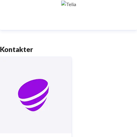
digitaliseringens kraft i vardagen och är en del av
Sveriges totalförsvar. Med Sveriges största
fiberaccessnät, det enda nationella transportnätet
och ett mobilnät i världsklass skapar vi en enklare,
smartare och mer meningsfull vardag och framtid.
Kontakter
Tryggt, hållbart och säkert. Det är
Telia
.