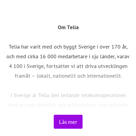
Om Telia
Telia har varit med och byggt Sverige i över 170 år,
och med cirka 16 000 medarbetare i sju länder, varav
4 100 i Sverige, fortsätter vi att driva utvecklingen
framåt – lokalt, nationellt och internationellt.
I Sverige är Telia den ledande telekomoperatören
med en unik förmåga och infrastruktur som erbjuder
robust, säker och pålitlig uppkoppling – för hela
Läs mer
landet. Från seniorer och familjer till småföretag och
samhällskritiska verksamheter. Vi möjliggör