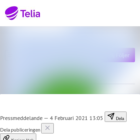
Senaste nyheterna
Sök i nyhetsrumm
Nyhetsarkiv
Följ
Följer
Mediearkiv
Kontakt
Pressmeddelande
—
4 Februari 2021 13:05
Dela
Dela publiceringen