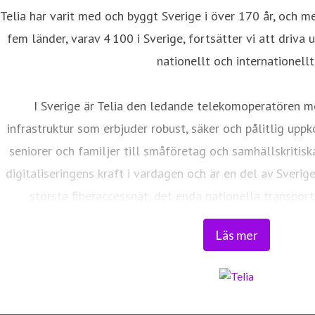
Telia har varit med och byggt Sverige i över 170 år, och m
fem länder, varav 4 100 i Sverige, fortsätter vi att driva 
nationellt och internationellt
I Sverige är Telia den ledande telekomoperatören m
infrastruktur som erbjuder robust, säker och pålitlig uppk
seniorer och familjer till småföretag och samhällskritisk
digitaliseringens kraft i vardagen och är en del av Sverig
största fiberaccessnät, det enda nationella transport
världsklass skapar vi en enklare, smartare och mer meni
Läs mer
Tryggt, hållbart och säkert. Det är 