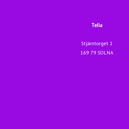
Telia
Stjärntorget 1
169 79 SOLNA
Nyheter Telia Company
Digitala Sverige
Telia.se
Drift och avbrott