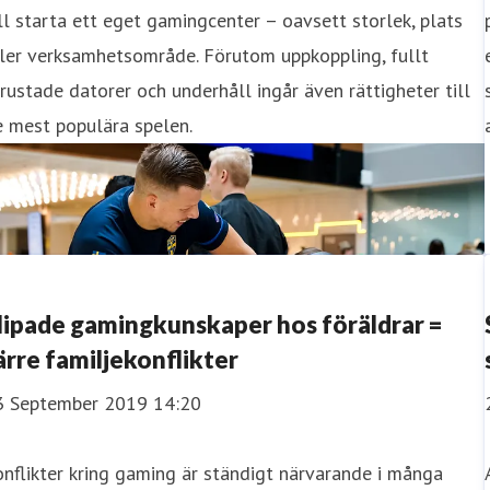
ll starta ett eget gamingcenter – oavsett storlek, plats
ler verksamhetsområde. Förutom uppkoppling, fullt
rustade datorer och underhåll ingår även rättigheter till
 mest populära spelen.
lipade gamingkunskaper hos föräldrar =
ärre familjekonflikter
3 September 2019 14:20
nflikter kring gaming är ständigt närvarande i många