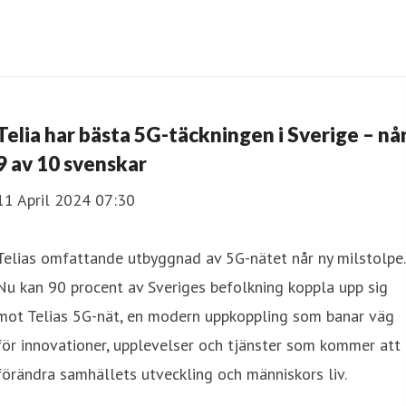
Telia har bästa 5G-täckningen i Sverige – nå
9 av 10 svenskar
11 April 2024 07:30
Telias omfattande utbyggnad av 5G-nätet når ny milstolpe.
Nu kan 90 procent av Sveriges befolkning koppla upp sig
mot Telias 5G-nät, en modern uppkoppling som banar väg
för innovationer, upplevelser och tjänster som kommer att
förändra samhällets utveckling och människors liv.