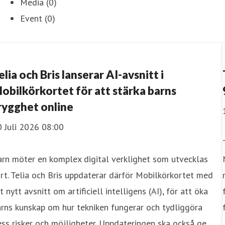
Media (0)
Event (0)
elia och Bris lanserar AI-avsnitt i
obilkörkortet för att stärka barns
rygghet online
 Juli 2026 08:00
rn möter en komplex digital verklighet som utvecklas
rt. Telia och Bris uppdaterar därför Mobilkörkortet med
t nytt avsnitt om artificiell intelligens (AI), för att öka
rns kunskap om hur tekniken fungerar och tydliggöra
ss risker och möjligheter. Uppdateringen ska också ge