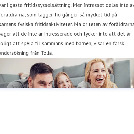
vanligaste fritidssysselsättning. Men intresset delas inte a
föräldrarna, som lägger tio gånger så mycket tid på
barnens fysiska fritidsaktiviteter. Majoriteten av föräldrarn
säger att de inte är intresserade och tycker inte att det är
roligt att spela tillsammans med barnen, visar en färsk
undersökning från Telia.