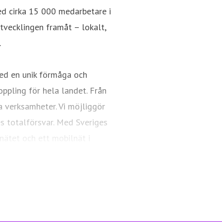
ed cirka 15 000 medarbetare i
utvecklingen framåt – lokalt,
.
ed en unik förmåga och
oppling för hela landet. Från
a verksamheter. Vi möjliggör
es totalförsvar. Med Sveriges
nätet och ett mobilnät i
ngsfull vardag och framtid.
Telia.