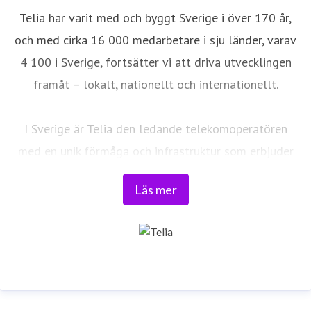
Telia har varit med och byggt Sverige i över 170 år,
och med cirka 16 000 medarbetare i sju länder, varav
4 100 i Sverige, fortsätter vi att driva utvecklingen
framåt – lokalt, nationellt och internationellt.
I Sverige är Telia den ledande telekomoperatören
med en unik förmåga och infrastruktur som erbjuder
robust, säker och pålitlig uppkoppling – för hela
Läs mer
landet. Från seniorer och familjer till småföretag och
samhällskritiska verksamheter. Vi möjliggör
digitaliseringens kraft i vardagen och är en del av
Sveriges totalförsvar. Med Sveriges största
fiberaccessnät, det enda nationella transportnätet
och ett mobilnät i världsklass skapar vi en enklare,