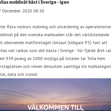
lias mobilnät bäst i Sverige - igen
7 December 2020 08:30
fter flera veckors mätning och utvärdering av operatörerna
obilnät på den svenska marknaden slår det världsledande
ch oberoende mätföretaget Umlaut (tidigare P3) fast att
lias nät rankas som det bästa i Sverige - för fjärde året rad
ed 939 poäng av 1000 möjliga på totalen tar Telia hem
rstaplatsen och vinner dessutom samtliga tre mätkategori
tal, data och crowd.