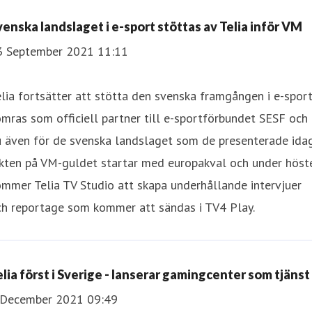
venska landslaget i e-sport stöttas av Telia inför VM
3 September 2021 11:11
lia fortsätter att stötta den svenska framgången i e-sport,
mras som officiell partner till e-sportförbundet SESF och
 även för de svenska landslaget som de presenterade idag
akten på VM-guldet startar med europakval och under höst
mmer Telia TV Studio att skapa underhållande intervjuer
ch reportage som kommer att sändas i TV4 Play.
elia först i Sverige - lanserar gamingcenter som tjänst
 December 2021 09:49