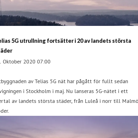
elias 5G utrullning fortsätter i 20 av landets största
täder
1 Oktober 2020 07:00
tbyggnaden av Telias 5G nät har pågått för fullt sedan
vigningen i Stockholm i maj. Nu lanseras 5G-nätet i ett
ertal av landets största städer, från Luleå i norr till Malmö
der.