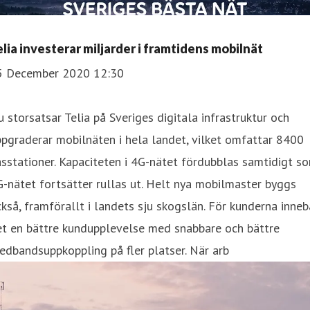
elia investerar miljarder i framtidens mobilnät
5 December 2020 12:30
 storsatsar Telia på Sveriges digitala infrastruktur och
pgraderar mobilnäten i hela landet, vilket omfattar 8400
sstationer. Kapaciteten i 4G-nätet fördubblas samtidigt s
-nätet fortsätter rullas ut. Helt nya mobilmaster byggs
kså, framförallt i landets sju skogslän. För kunderna inneb
et en bättre kundupplevelse med snabbare och bättre
edbandsuppkoppling på fler platser. När arb