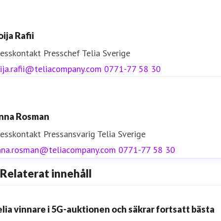
ija Rafii
resskontakt
Presschef
Telia Sverige
ija.rafii@teliacompany.com
0771-77 58 30
nna Rosman
resskontakt
Pressansvarig
Telia Sverige
nna.rosman@teliacompany.com
0771-77 58 30
Relaterat innehåll
elia vinnare i 5G-auktionen och säkrar fortsatt bästa