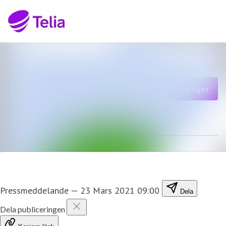
Senaste nyheterna
Sök i nyhetsrumm
Nyhetsarkiv
Följ
Följer
Mediearkiv
Kontakt
Pressmeddelande
—
23 Mars 2021 09:00
Dela
Dela publiceringen