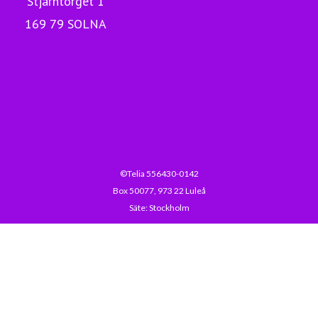
Stjärntorget 1
169 79 SOLNA
Nyheter Telia Company
Digitala Sverige
Telia.se
Drift och avbrott