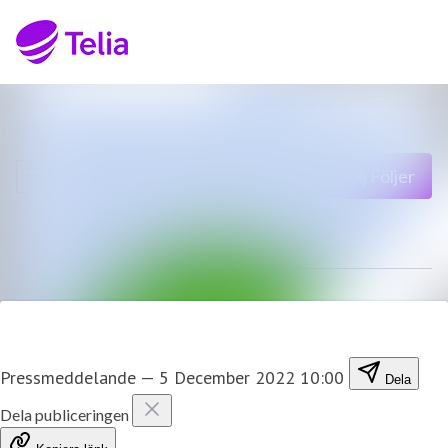
Senaste nyheterna
Sök i nyhetsrumm
Nyhetsarkiv
Följ
Följer
Mediearkiv
Kontakt
Pressmeddelande
—
5 December 2022 10:00
Dela
Dela publiceringen