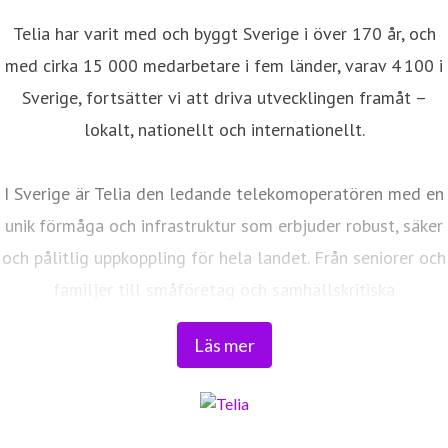
Telia har varit med och byggt Sverige i över 170 år, och
med cirka 15 000 medarbetare i fem länder, varav 4 100 i
Sverige, fortsätter vi att driva utvecklingen framåt –
lokalt, nationellt och internationellt.
I Sverige är Telia den ledande telekomoperatören med en
unik förmåga och infrastruktur som erbjuder robust, säker
och pålitlig uppkoppling för hela landet. Från seniorer och
familjer till småföretag och samhällskritiska
verksamheter. Vi möjliggör digitaliseringens kraft i
Läs mer
vardagen och är en del av Sveriges totalförsvar. Med
Sveriges största fiberaccessnät, det enda nationella
transportnätet och ett mobilnät i världsklass skapar vi en