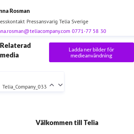
nna Rosman
resskontakt
Pressansvarig
Telia Sverige
nna.rosman@teliacompany.com
0771-77 58 30
Relaterad
Ladda ner bilder för
media
medieanvändning
Telia_Company_033
Välkommen till Telia