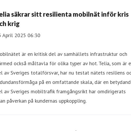
elia säkrar sitt resilienta mobilnät inför kris
ch krig
5 April 2025 06:30
bilnätet är en kritisk del av samhällets infrastruktur och
rmed också måltavla för olika typer av hot. Telia, som är 
l av Sveriges totalförsvar, har nu testat nätets resiliens o
edundansförmåga på en omfattande skala, där en betydand
l av Sveriges mobiltrafik framgångsrikt har omdirigerats
an påverkan på kundernas uppkoppling.