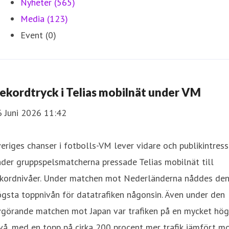
Nyheter (565)
Media (123)
Event (0)
ekordtryck i Telias mobilnät under VM
6 Juni 2026 11:42
eriges chanser i fotbolls-VM lever vidare och publikintress
der gruppspelsmatcherna pressade Telias mobilnät till
ekordnivåer. Under matchen mot Nederländerna nåddes de
gsta toppnivån för datatrafiken någonsin. Även under den
vgörande matchen mot Japan var trafiken på en mycket hög
vå, med en topp på cirka 200 procent mer trafik jämfört m