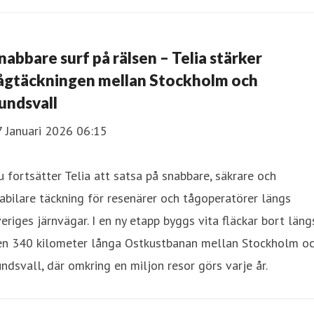
nabbare surf på rälsen – Telia stärker
ågtäckningen mellan Stockholm och
undsvall
7 Januari 2026 06:15
 fortsätter Telia att satsa på snabbare, säkrare och
abilare täckning för resenärer och tågoperatörer längs
eriges järnvägar. I en ny etapp byggs vita fläckar bort läng
en 340 kilometer långa Ostkustbanan mellan Stockholm o
ndsvall, där omkring en miljon resor görs varje år.