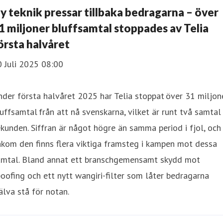
y teknik pressar tillbaka bedragarna – över
1 miljoner bluffsamtal stoppades av Telia
örsta halvåret
 Juli 2025 08:00
der första halvåret 2025 har Telia stoppat över 31 miljon
uffsamtal från att nå svenskarna, vilket är runt två samtal 
kunden. Siffran är något högre än samma period i fjol, och
kom den finns flera viktiga framsteg i kampen mot dessa
amtal. Bland annat ett branschgemensamt skydd mot
oofing och ett nytt wangiri-filter som låter bedragarna
älva stå för notan.