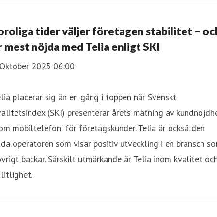
 oroliga tider väljer företagen stabilitet – oc
r mest nöjda med Telia enligt SKI
 Oktober 2025 06:00
lia placerar sig än en gång i toppen när Svenskt
alitetsindex (SKI) presenterar årets mätning av kundnöjdh
om mobiltelefoni för företagskunder. Telia är också den
da operatören som visar positiv utveckling i en bransch s
övrigt backar. Särskilt utmärkande är Telia inom kvalitet oc
litlighet.