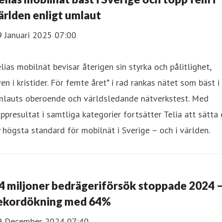
ärlden enligt umlaut
9 Januari 2025 07:00
lias mobilnät bevisar återigen sin styrka och pålitlighet,
en i kristider. För femte året* i rad rankas nätet som bäst i
mlauts oberoende och världsledande nätverkstest. Med
ppresultat i samtliga kategorier fortsätter Telia att sätta
 högsta standard för mobilnät i Sverige – och i världen.
4 miljoner bedrägeriförsök stoppade 2024 
ekordökning med 64%
9 December 2024 07:40