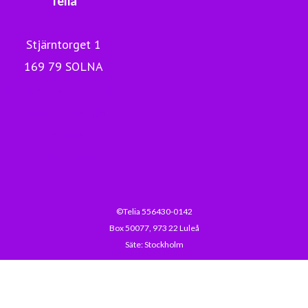
Stjärntorget 1
169 79 SOLNA
Nyheter Telia Company
Digitala Sverige
Telia.se
Drift och avbrott