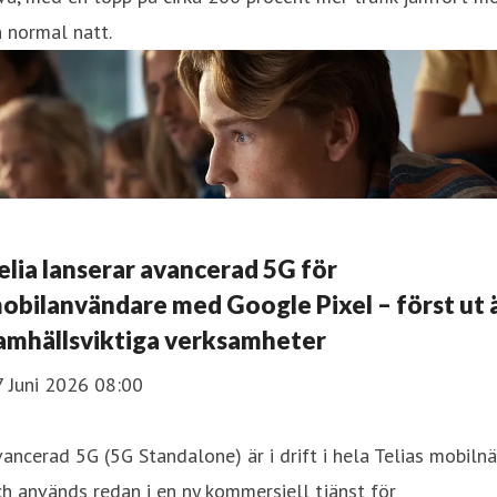
 normal natt.
elia lanserar avancerad 5G för
obilanvändare med Google Pixel – först ut 
amhällsviktiga verksamheter
7 Juni 2026 08:00
ancerad 5G (5G Standalone) är i drift i hela Telias mobilnä
h används redan i en ny kommersiell tjänst för