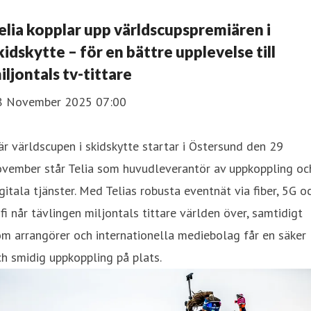
elia kopplar upp världscupspremiären i
kidskytte – för en bättre upplevelse till
iljontals tv-tittare
8 November 2025 07:00
r världscupen i skidskytte startar i Östersund den 29
ovember står Telia som huvudleverantör av uppkoppling oc
gitala tjänster. Med Telias robusta eventnät via fiber, 5G o
fi når tävlingen miljontals tittare världen över, samtidigt
m arrangörer och internationella mediebolag får en säker
h smidig uppkoppling på plats.