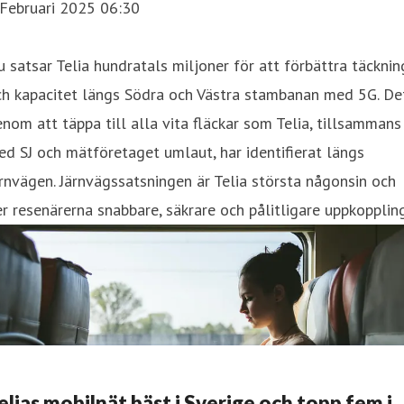
 Februari 2025 06:30
 satsar Telia hundratals miljoner för att förbättra täcknin
ch kapacitet längs Södra och Västra stambanan med 5G. De
nom att täppa till alla vita fläckar som Telia, tillsammans
d SJ och mätföretaget umlaut, har identifierat längs
rnvägen. Järnvägssatsningen är Telia största någonsin och
r resenärerna snabbare, säkrare och pålitligare uppkoppling
elias mobilnät bäst i Sverige och topp fem i