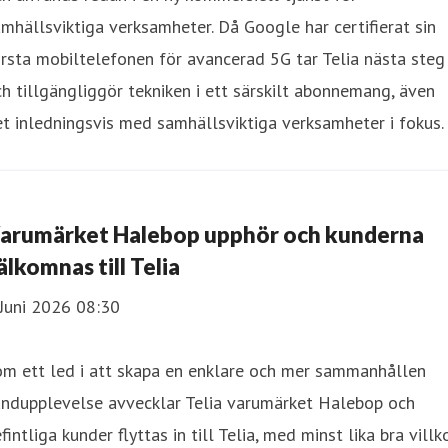
mhällsviktiga verksamheter. Då Google har certifierat sin
rsta mobiltelefonen för avancerad 5G tar Telia nästa steg
h tillgängliggör tekniken i ett särskilt abonnemang, även
t inledningsvis med samhällsviktiga verksamheter i fokus.
arumärket Halebop upphör och kunderna
älkomnas till Telia
Juni 2026 08:30
om ett led i att skapa en enklare och mer sammanhållen
undupplevelse avvecklar Telia varumärket Halebop och
fintliga kunder flyttas in till Telia, med minst lika bra villk