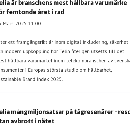
elia är branschens mest hållbara varumärke
ör femtonde året i rad
3 Mars 2025 11:00
ter ett framgångsrikt år inom digital inkludering, säkerhet
h modern uppkoppling har Telia återigen utsetts till det
est hållbara varumärket inom telekombranschen av svensk
nsumenter i Europas största studie om hållbarhet,
stainable Brand Index 2025.
elia mångmiljonsatsar på tågresenärer - res
tan avbrott i nätet