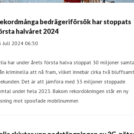
ekordmånga bedrägeriförsök har stoppats
örsta halvåret 2024
 Juli 2024 06:50
lia har under årets första halva stoppat 30 miljoner samt
ån kriminella att nå fram, vilket innebär cirka två bluffsam
sekunden. Det är att jämföra med 33 miljoner stoppade
amtal under hela 2023. Bakom rekordökningen står en ny
ösning mot spoofade mobilnummer.