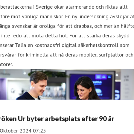
berattackerna i Sverige ökar alarmerande och riktas allt
tare mot vanliga människor. En ny undersökning avslöjar a
nga svenskar är oroliga för att drabbas, och mer än hälft
 inte redo att möta detta hot. För att stärka deras skydd
nserar Telia en kostnadsfri digital säkerhetskontroll som
rsvårar för kriminella att nå deras mobiler, surfplattor och
torer.
röken Ur byter arbetsplats efter 90 år
 Oktober 2024 07:25