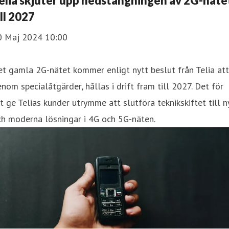
elia skjuter upp nedstängningen av 2G-näte
ill 2027
0 Maj 2024 10:00
t gamla 2G-nätet kommer enligt nytt beslut från Telia att
nom specialåtgärder, hållas i drift fram till 2027. Det för
t ge Telias kunder utrymme att slutföra teknikskiftet till n
h moderna lösningar i 4G och 5G-näten.