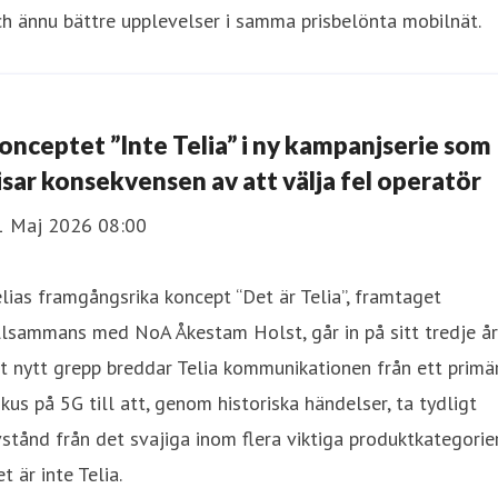
h ännu bättre upplevelser i samma prisbelönta mobilnät.
onceptet ”Inte Telia” i ny kampanjserie som
isar konsekvensen av att välja fel operatör
1 Maj 2026 08:00
lias framgångsrika koncept “Det är Telia”, framtaget
llsammans med NoA Åkestam Holst, går in på sitt tredje år.
t nytt grepp breddar Telia kommunikationen från ett primä
kus på 5G till att, genom historiska händelser, ta tydligt
stånd från det svajiga inom flera viktiga produktkategorier
t är inte Telia.