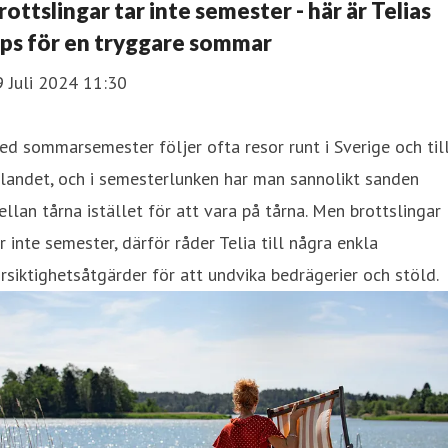
rottslingar tar inte semester - här är Telias
ips för en tryggare sommar
 Juli 2024 11:30
d sommarsemester följer ofta resor runt i Sverige och til
landet, och i semesterlunken har man sannolikt sanden
llan tårna istället för att vara på tårna. Men brottslingar
r inte semester, därför råder Telia till några enkla
rsiktighetsåtgärder för att undvika bedrägerier och stöld.