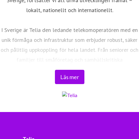
lokalt, nationellt och internationellt.
I Sverige är Telia den ledande telekomoperatören med en
unik förmåga och infrastruktur som erbjuder robust, säker
och pålitlig uppkoppling för hela landet. Från seniorer och
familjer till småföretag och samhällskritiska
verksamheter. Vi möjliggör digitaliseringens kraft i
Läs mer
vardagen och är en del av Sveriges totalförsvar. Med
Sveriges största fiberaccessnät, det enda nationella
transportnätet och ett mobilnät i världsklass skapar vi en
enklare, smartare och mer meningsfull vardag och
framtid.
Tryggt, hållbart och säkert. Det är Telia.
Telia