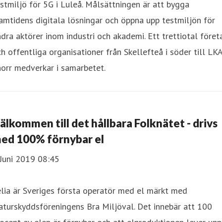
stmiljö för 5G i Luleå. Målsättningen är att bygga
amtidens digitala lösningar och öppna upp testmiljön för
dra aktörer inom industri och akademi. Ett trettiotal föret
h offentliga organisationer från Skellefteå i söder till LK
norr medverkar i samarbetet.
älkommen till det hållbara Folknätet - drivs
ed 100% förnybar el
Juni 2019 08:45
lia är Sveriges första operatör med el märkt med
turskyddsföreningens Bra Miljöval. Det innebär att 100