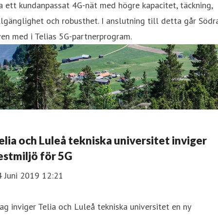
a ett kundanpassat 4G-nät med högre kapacitet, täckning,
llgänglighet och robusthet. I anslutning till detta går Södr
en med i Telias 5G-partnerprogram.
elia och Luleå tekniska universitet inviger
estmiljö för 5G
4 Juni 2019 12:21
ag inviger Telia och Luleå tekniska universitet en ny