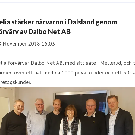
elia stärker närvaron i Dalsland genom
örvärv av Dalbo Net AB
8 November 2018 15:03
lia förvärvar Dalbo Net AB, med sitt säte i Mellerud, och 
ärmed över ett nät med ca 1000 privatkunder och ett 50-t
retagskunder.