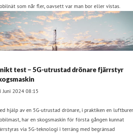
bilnät som når fler, oavsett var man bor eller vistas.
nikt test − 5G-utrustad drönare fjärrstyr
kogsmaskin
8 Juni 2024 08:15
d hjälp av en 5G-utrustad drönare, i praktiken en luftbure
obilmast, har en skogsmaskin för första gången kunnat
ärrstyras via 5G-teknologi i terräng med begränsad