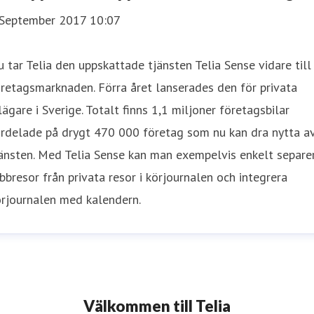
 September 2017 10:07
 tar Telia den uppskattade tjänsten Telia Sense vidare till
retagsmarknaden. Förra året lanserades den för privata
lägare i Sverige. Totalt finns 1,1 miljoner företagsbilar
ördelade på drygt 470 000 företag som nu kan dra nytta a
änsten. Med Telia Sense kan man exempelvis enkelt separe
bbresor från privata resor i körjournalen och integrera
örjournalen med kalendern.
Välkommen till Telia