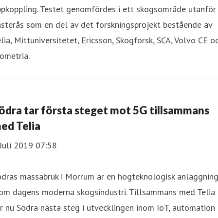
ppkoppling. Testet genomfördes i ett skogsområde utanför
sterås som en del av det forskningsprojekt bestående av
lia, Mittuniversitetet, Ericsson, Skogforsk, SCA, Volvo CE o
ometria.
ödra tar första steget mot 5G tillsammans
ed Telia
Juli 2019 07:58
ödras massabruk i Mörrum är en högteknologisk anläggnin
nom dagens moderna skogsindustri. Tillsammans med Telia
r nu Södra nästa steg i utvecklingen inom IoT, automation