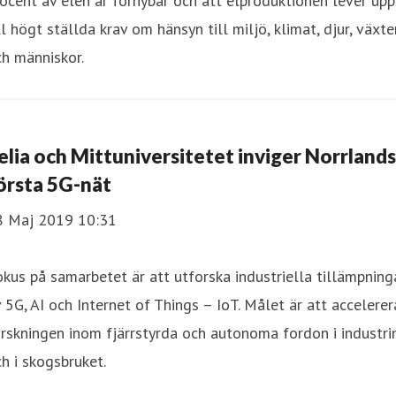
ocent av elen är förnybar och att elproduktionen lever upp
ll högt ställda krav om hänsyn till miljö, klimat, djur, växte
h människor.
elia och Mittuniversitetet inviger Norrlands
örsta 5G-nät
8 Maj 2019 10:31
kus på samarbetet är att utforska industriella tillämpning
 5G, AI och Internet of Things – IoT. Målet är att accelerer
rskningen inom fjärrstyrda och autonoma fordon i industri
h i skogsbruket.