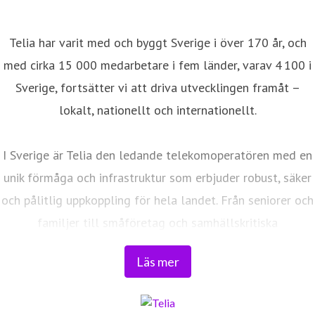
Telia har varit med och byggt Sverige i över 170 år, och
med cirka 15 000 medarbetare i fem länder, varav 4 100 i
Sverige, fortsätter vi att driva utvecklingen framåt –
lokalt, nationellt och internationellt.
I Sverige är Telia den ledande telekomoperatören med en
unik förmåga och infrastruktur som erbjuder robust, säker
och pålitlig uppkoppling för hela landet. Från seniorer och
familjer till småföretag och samhällskritiska
verksamheter. Vi möjliggör digitaliseringens kraft i
Läs mer
vardagen och är en del av Sveriges totalförsvar. Med
Sveriges största fiberaccessnät, det enda nationella
transportnätet och ett mobilnät i världsklass skapar vi en