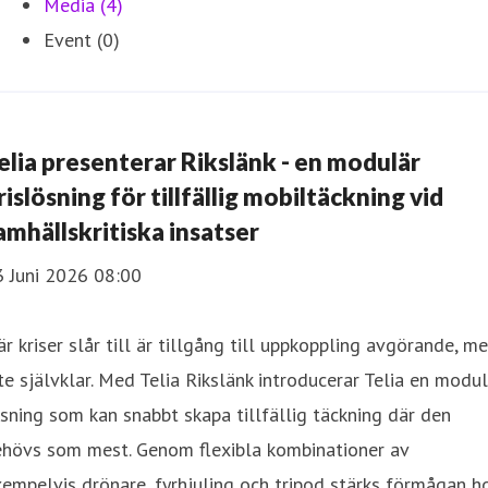
Media (4)
Event (0)
elia presenterar Rikslänk - en modulär
rislösning för tillfällig mobiltäckning vid
amhällskritiska insatser
3 Juni 2026 08:00
r kriser slår till är tillgång till uppkoppling avgörande, m
te självklar. Med Telia Rikslänk introducerar Telia en modu
sning som kan snabbt skapa tillfällig täckning där den
ehövs som mest. Genom flexibla kombinationer av
empelvis drönare, fyrhjuling och tripod stärks förmågan h