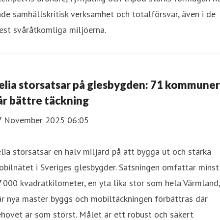
de samhällskritisk verksamhet och totalförsvar, även i de
st svåråtkomliga miljöerna.
elia storsatsar på glesbygden: 71 kommuner
år bättre täckning
7 November 2025 06:05
lia storsatsar en halv miljard på att bygga ut och stärka
bilnätet i Sveriges glesbygder. Satsningen omfattar minst
 000 kvadratkilometer, en yta lika stor som hela Värmland,
r nya master byggs och mobiltäckningen förbättras där
hovet är som störst. Målet är ett robust och säkert