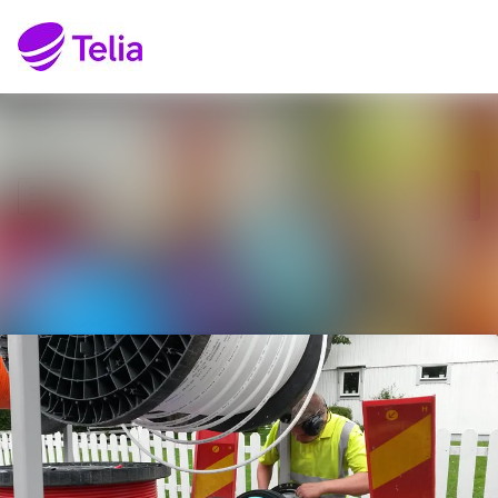
Senaste nyheterna
Sök i nyhetsrumm
Nyhetsarkiv
Följ
Följer
Mediearkiv
Kontakt