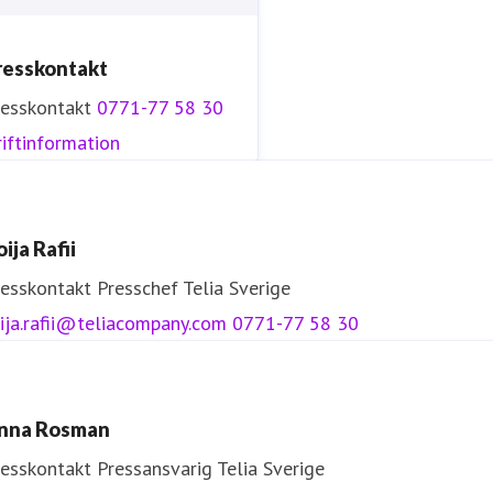
resskontakt
resskontakt
0771-77 58 30
iftinformation
ija Rafii
resskontakt
Presschef
Telia Sverige
ija.rafii@teliacompany.com
0771-77 58 30
nna Rosman
resskontakt
Pressansvarig
Telia Sverige