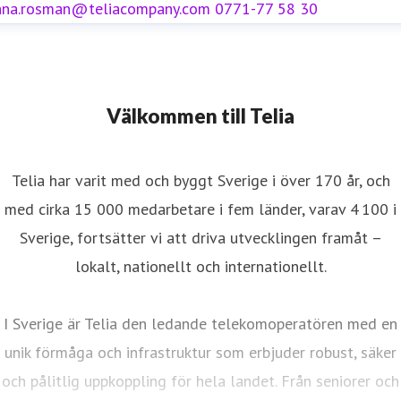
nna.rosman@teliacompany.com
0771-77 58 30
Välkommen till Telia
Telia har varit med och byggt Sverige i över 170 år, och
med cirka 15 000 medarbetare i fem länder, varav 4 100 i
Sverige, fortsätter vi att driva utvecklingen framåt –
lokalt, nationellt och internationellt.
I Sverige är Telia den ledande telekomoperatören med en
unik förmåga och infrastruktur som erbjuder robust, säker
och pålitlig uppkoppling för hela landet. Från seniorer och