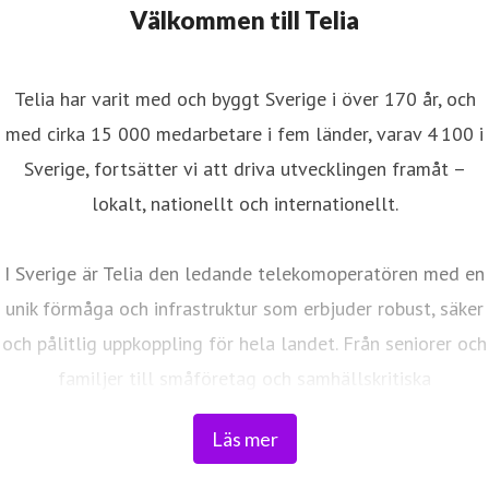
Välkommen till Telia
Telia har varit med och byggt Sverige i över 170 år, och
med cirka 15 000 medarbetare i fem länder, varav 4 100 i
Sverige, fortsätter vi att driva utvecklingen framåt –
lokalt, nationellt och internationellt.
I Sverige är Telia den ledande telekomoperatören med en
unik förmåga och infrastruktur som erbjuder robust, säker
och pålitlig uppkoppling för hela landet. Från seniorer och
familjer till småföretag och samhällskritiska
verksamheter. Vi möjliggör digitaliseringens kraft i
Läs mer
vardagen och är en del av Sveriges totalförsvar. Med
Sveriges största fiberaccessnät, det enda nationella