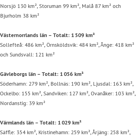
Norsjö 130 km², Storuman 99 km², Malå 87 km² och
Bjurholm 38 km²
Västernorrlands län – Totalt: 1 509 km²
Sollefteå: 486 km², Örnsköldsvik: 484 km², Ånge: 418 km²
och Sundsvall: 121 km²
Gävleborgs län – Totalt: 1 056 km²
Söderhamn: 279 km², Bollnäs: 190 km², Ljusdal: 163 km²,
Ockelbo: 155 km², Sandviken: 127 km², Ovanåker: 103 km²,
Nordanstig: 39 km²
Värmlands län – Totalt: 1 029 km²
Säffle: 354 km², Kristinehamn: 259 km², Årjäng: 258 km²,