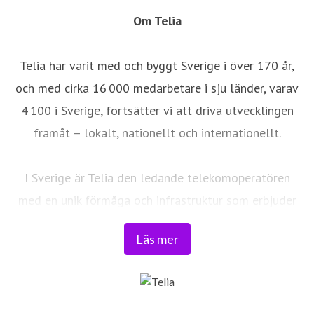
Om Telia
Telia har varit med och byggt Sverige i över 170 år,
och med cirka 16 000 medarbetare i sju länder, varav
4 100 i Sverige, fortsätter vi att driva utvecklingen
framåt – lokalt, nationellt och internationellt.
I Sverige är Telia den ledande telekomoperatören
med en unik förmåga och infrastruktur som erbjuder
robust, säker och pålitlig uppkoppling – för hela
Läs mer
landet. Från seniorer och familjer till småföretag och
samhällskritiska verksamheter. Vi möjliggör
digitaliseringens kraft i vardagen och är en del av
Sveriges totalförsvar. Med Sveriges största