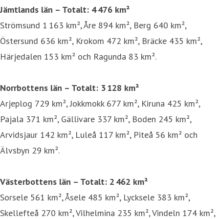
Jämtlands län – Totalt:
4 476 km²
Strömsund 1 163 km², Åre 894 km², Berg 640 km²,
Östersund 636 km², Krokom 472 km², Bräcke 435 km²,
Härjedalen 153 km² och Ragunda 83 km².
Norrbottens län
– Totalt:
3 128 km²
Arjeplog 729 km², Jokkmokk 677 km², Kiruna 425 km²,
Pajala 371 km², Gällivare 337 km², Boden 245 km²,
Arvidsjaur 142 km², Luleå 117 km², Piteå 56 km² och
Älvsbyn 29 km².
Västerbottens län
– Totalt:
2 462 km²
Sorsele 561 km², Åsele 485 km², Lycksele 383 km²,
Skellefteå 270 km², Vilhelmina 235 km², Vindeln 174 km²,