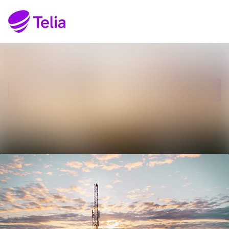
Senaste nyheterna
Sök i nyhetsrumm
Nyhetsarkiv
Följ
Följer
Mediearkiv
Kontakt