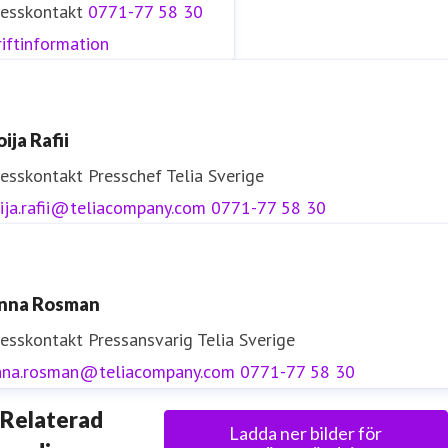
resskontakt
0771-77 58 30
iftinformation
ija Rafii
resskontakt
Presschef
Telia Sverige
ija.rafii@teliacompany.com
0771-77 58 30
nna Rosman
resskontakt
Pressansvarig
Telia Sverige
nna.rosman@teliacompany.com
0771-77 58 30
Relaterad
Ladda ner bilder för