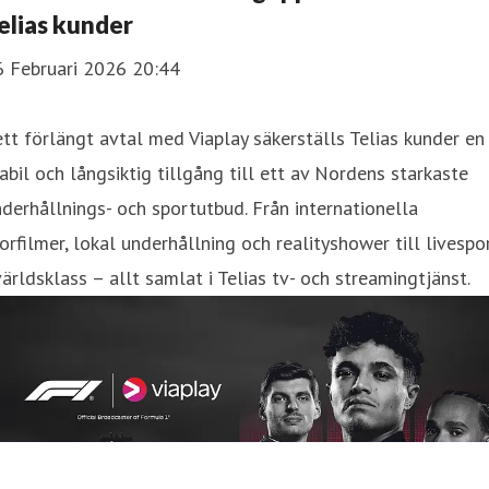
elias kunder
6 Februari 2026 20:44
ett förlängt avtal med Viaplay säkerställs Telias kunder en
abil och långsiktig tillgång till ett av Nordens starkaste
derhållnings- och sportutbud. Från internationella
orfilmer, lokal underhållning och realityshower till livespo
världsklass – allt samlat i Telias tv- och streamingtjänst.