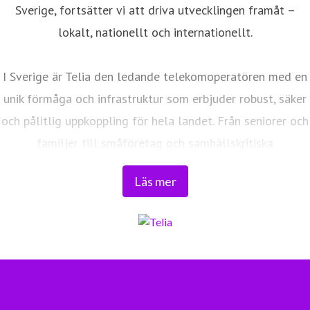
Sverige, fortsätter vi att driva utvecklingen framåt –
lokalt, nationellt och internationellt.
I Sverige är Telia den ledande telekomoperatören med en
unik förmåga och infrastruktur som erbjuder robust, säker
och pålitlig uppkoppling för hela landet. Från seniorer och
familjer till småföretag och samhällskritiska
verksamheter. Vi möjliggör digitaliseringens kraft i
Läs mer
vardagen och är en del av Sveriges totalförsvar. Med
Sveriges största fiberaccessnät, det enda nationella
transportnätet och ett mobilnät i världsklass skapar vi en
enklare, smartare och mer meningsfull vardag och
framtid.