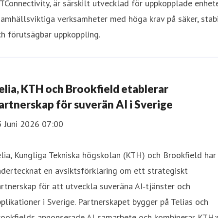
TConnectivity, är särskilt utvecklad för uppkopplade enhet
samhällsviktiga verksamheter med höga krav på säker, stab
h förutsägbar uppkoppling.
elia, KTH och Brookfield etablerar
artnerskap för suverän AI i Sverige
5 Juni 2026 07:00
lia, Kungliga Tekniska högskolan (KTH) och Brookfield har
dertecknat en avsiktsförklaring om ett strategiskt
rtnerskap för att utveckla suveräna AI‑tjänster och
plikationer i Sverige. Partnerskapet bygger på Telias och
rookfields annonserade AI‑samarbete och kombinerar KTH: