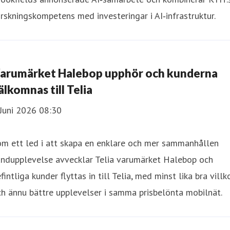
rskningskompetens med investeringar i AI‑infrastruktur.
arumärket Halebop upphör och kunderna
älkomnas till Telia
Juni 2026 08:30
om ett led i att skapa en enklare och mer sammanhållen
undupplevelse avvecklar Telia varumärket Halebop och
fintliga kunder flyttas in till Telia, med minst lika bra villk
h ännu bättre upplevelser i samma prisbelönta mobilnät.