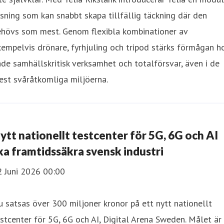
sning som kan snabbt skapa tillfällig täckning där den
ehövs som mest. Genom flexibla kombinationer av
empelvis drönare, fyrhjuling och tripod stärks förmågan h
de samhällskritisk verksamhet och totalförsvar, även i de
st svåråtkomliga miljöerna.
ytt nationellt testcenter för 5G, 6G och AI
ka framtidssäkra svensk industri
2 Juni 2026 00:00
 satsas över 300 miljoner kronor på ett nytt nationellt
stcenter för 5G, 6G och AI, Digital Arena Sweden. Målet är