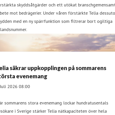
örstärkta skyddsåtgärder och ett utökat branschgemensam
bete mot bedrägerier. Under våren förstärkte Telia dessut
ydden med en ny spärrfunktion som filtrerar bort ogiltiga
tlandsnummer.
elia säkrar uppkopplingen på sommarens
törsta evenemang
Juli 2026 08:00
är sommarens stora evenemang lockar hundratusentals
sökare i Sverige stärker Telia nätkapaciteten över hela