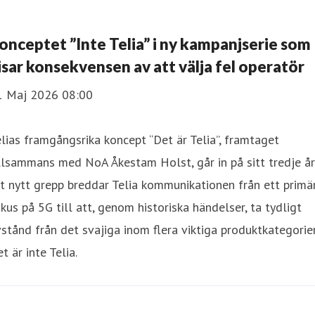
onceptet ”Inte Telia” i ny kampanjserie som
isar konsekvensen av att välja fel operatör
1 Maj 2026 08:00
lias framgångsrika koncept “Det är Telia”, framtaget
llsammans med NoA Åkestam Holst, går in på sitt tredje år.
t nytt grepp breddar Telia kommunikationen från ett primä
kus på 5G till att, genom historiska händelser, ta tydligt
stånd från det svajiga inom flera viktiga produktkategorier
t är inte Telia.