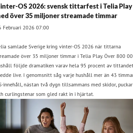
inter-OS 2026: svensk tittarfest i Telia Play
ed över 35 miljoner streamade timmar
6 Februari 2026 07:00
lia samlade Sverige kring vinter-OS 2026 när tittarna
reamade över 35 miljoner timmar i Telia Play. Över 800 0
shåll följde dramatiken varav hela 95 procent av tittande
edde live. I genomsnitt såg varje hushåll mer än 43 timma
-innehåll, nästan två dygn tillsammans med skidor, puckar
h curlingstenar som gled rakt in i hjärtat.