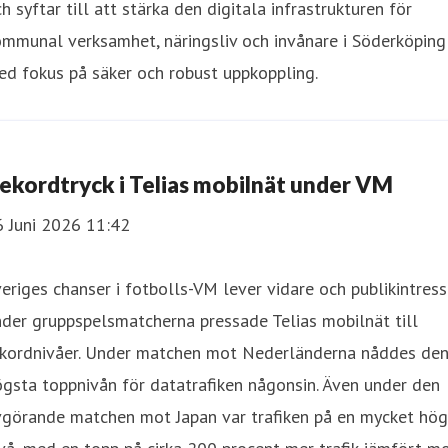
h syftar till att stärka den digitala infrastrukturen för
mmunal verksamhet, näringsliv och invånare i Söderköping
d fokus på säker och robust uppkoppling.
ekordtryck i Telias mobilnät under VM
6 Juni 2026 11:42
eriges chanser i fotbolls-VM lever vidare och publikintress
der gruppspelsmatcherna pressade Telias mobilnät till
ekordnivåer. Under matchen mot Nederländerna nåddes de
gsta toppnivån för datatrafiken någonsin. Även under den
vgörande matchen mot Japan var trafiken på en mycket hög