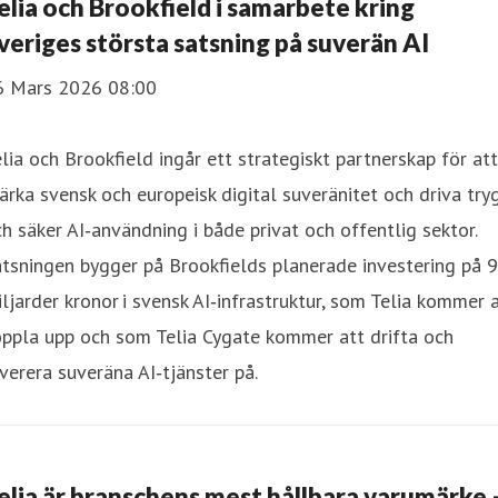
elia och Brookfield i samarbete kring
veriges största satsning på suverän AI
6 Mars 2026 08:00
lia och Brookfield ingår ett strategiskt partnerskap för att
ärka svensk och europeisk digital suveränitet och driva try
h säker AI‑användning i både privat och offentlig sektor.
tsningen bygger på Brookfields planerade investering på 
ljarder kronor i svensk AI‑infrastruktur, som Telia kommer 
ppla upp och som Telia Cygate kommer att drifta och
verera suveräna AI‑tjänster på.
elia är branschens mest hållbara varumärke 