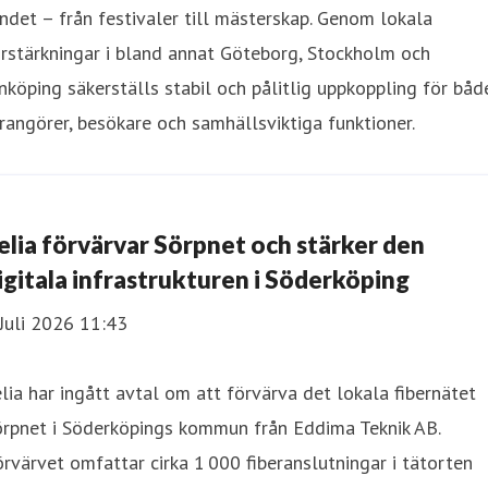
ndet – från festivaler till mästerskap. Genom lokala
rstärkningar i bland annat Göteborg, Stockholm och
nköping säkerställs stabil och pålitlig uppkoppling för båd
rangörer, besökare och samhällsviktiga funktioner.
elia förvärvar Sörpnet och stärker den
igitala infrastrukturen i Söderköping
Juli 2026 11:43
lia har ingått avtal om att förvärva det lokala fibernätet
örpnet i Söderköpings kommun från Eddima Teknik AB.
rvärvet omfattar cirka 1 000 fiberanslutningar i tätorten