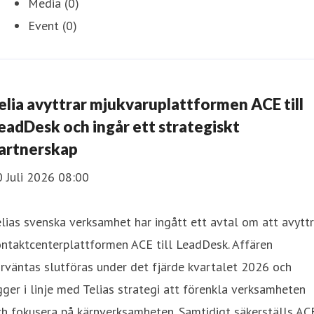
Media (0)
Event (0)
elia avyttrar mjukvaruplattformen ACE till
eadDesk och ingår ett strategiskt
artnerskap
 Juli 2026 08:00
lias svenska verksamhet har ingått ett avtal om att avytt
ntaktcenterplattformen ACE till LeadDesk. Affären
rväntas slutföras under det fjärde kvartalet 2026 och
gger i linje med Telias strategi att förenkla verksamheten
h fokusera på kärnverksamheten. Samtidigt säkerställs AC