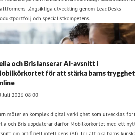
lattformens långsiktiga utveckling genom LeadDesks
oduktportfölj och specialistkompetens.
elia och Bris lanserar AI-avsnitt i
obilkörkortet för att stärka barns trygghet
nline
 Juli 2026 08:00
rn möter en komplex digital verklighet som utvecklas fort
lia och Bris uppdaterar därför Mobilkörkortet med ett nyt
snitt om artificiell intelligens (AI), för att öka barns kunsk