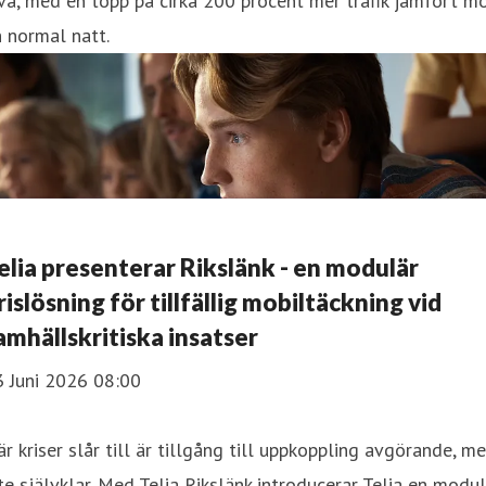
vå, med en topp på cirka 200 procent mer trafik jämfört m
 normal natt.
elia presenterar Rikslänk - en modulär
rislösning för tillfällig mobiltäckning vid
amhällskritiska insatser
3 Juni 2026 08:00
r kriser slår till är tillgång till uppkoppling avgörande, m
te självklar. Med Telia Rikslänk introducerar Telia en modu