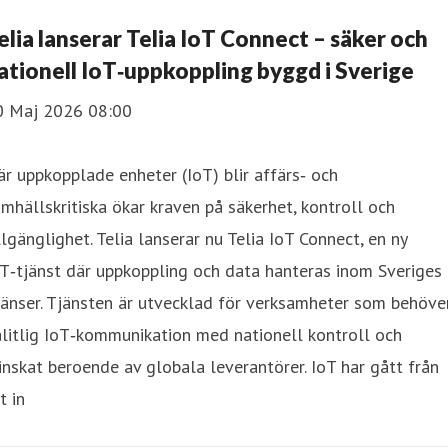
elia lanserar Telia IoT Connect – säker och
ationell IoT‑uppkoppling byggd i Sverige
0 Maj 2026 08:00
r uppkopplade enheter (IoT) blir affärs‑ och
mhällskritiska ökar kraven på säkerhet, kontroll och
llgänglighet. Telia lanserar nu Telia IoT Connect, en ny
T‑tjänst där uppkoppling och data hanteras inom Sveriges
änser. Tjänsten är utvecklad för verksamheter som behöve
litlig IoT‑kommunikation med nationell kontroll och
nskat beroende av globala leverantörer. IoT har gått från
t in