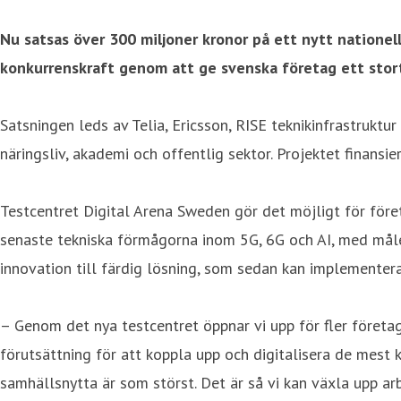
Nu satsas över 300 miljoner kronor på ett nytt nationell
konkurrenskraft genom att ge svenska företag ett stort 
Satsningen leds av Telia, Ericsson, RISE teknikinfrastruk
näringsliv, akademi och offentlig sektor. Projektet finan
Testcentret Digital Arena Sweden gör det möjligt för föret
senaste tekniska förmågorna inom 5G, 6G och AI, med målet
innovation till färdig lösning, som sedan kan implementera
– Genom det nya testcentret öppnar vi upp för fler företag
förutsättning för att koppla upp och digitalisera de mest 
samhällsnytta är som störst. Det är så vi kan växla upp ar