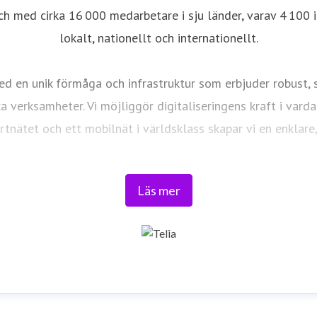
ch med cirka 16 000 medarbetare i sju länder, varav 4 100 i
lokalt, nationellt och internationellt.
d en unik förmåga och infrastruktur som erbjuder robust, sä
ka verksamheter. Vi möjliggör digitaliseringens kraft i vard
ortnätet och ett mobilnät i världsklass skapar vi en enklar
Tryggt, hållbart och säkert. Det är Telia.
Läs mer