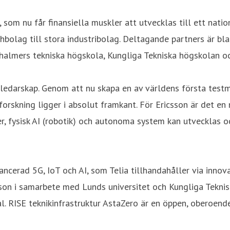
, som nu får finansiella muskler att utvecklas till ett nati
hbolag till stora industribolag. Deltagande partners är blan
Chalmers tekniska högskola, Kungliga Tekniska högskolan oc
t ledarskap. Genom att nu skapa en av världens första testm
h forskning ligger i absolut framkant. För Ericsson är det e
 fysisk AI (robotik) och autonoma system kan utvecklas oc
avancerad 5G, IoT och AI, som Telia tillhandahåller via inn
csson i samarbete med Lunds universitet och Kungliga Tekn
l. RISE teknikinfrastruktur AstaZero är en öppen, oberoend