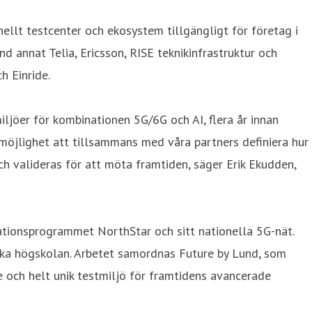
onellt testcenter och ekosystem tillgängligt för företag i
d annat Telia, Ericsson, RISE teknikinfrastruktur och
h Einride.
iljöer för kombinationen 5G/6G och AI, flera år innan
n möjlighet att tillsammans med våra partners definiera hur
h valideras för att möta framtiden, säger Erik Ekudden,
ovationsprogrammet NorthStar och sitt nationella 5G-nät.
iska högskolan. Arbetet samordnas Future by Lund, som
e och helt unik testmiljö för framtidens avancerade