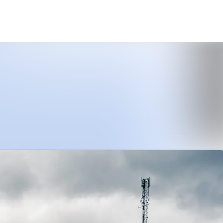
Sök i nyhetsrummet
Följ
Följer