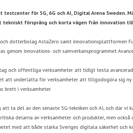
t testcenter för 5G, 6G och AI, Digital Arena Sweden. Må
tekniskt försprång och korta vägen från innovation till
tur och dotterbolag AstaZero samt innovationsplattformen 
sieras genom innovations- och samverkansprogrammet Avancer
ag och offentliga verksamheter att tidigt testa avancerade 
 att underlätta för verksamheter att tillgodogöra sig ny 
s brett i verksamheter.
 att ta del av den senaste 5G-tekniken och AI, och där vi 
kritiska delarna av verksamheter och produkter, men också d
betet med att både stärka Sveriges digitala säkerhet och ko