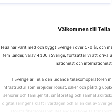
Välkommen till Telia
Telia har varit med och byggt Sverige i över 170 år, och m
fem länder, varav 4 100 i Sverige, fortsätter vi att driva 
nationellt och internationellt
I Sverige är Telia den ledande telekomoperatören m
infrastruktur som erbjuder robust, säker och pålitlig uppk
seniorer och familjer till småföretag och samhällskritisk
digitaliseringens kraft i vardagen och är en del av Sverig
största fiberaccessnät, det enda nationella transport