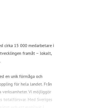
ed cirka 15 000 medarbetare i
utvecklingen framåt – lokalt,
.
ed en unik förmåga och
oppling för hela landet. Från
a verksamheter. Vi möjliggör
es totalförsvar. Med Sveriges
nätet och ett mobilnät i