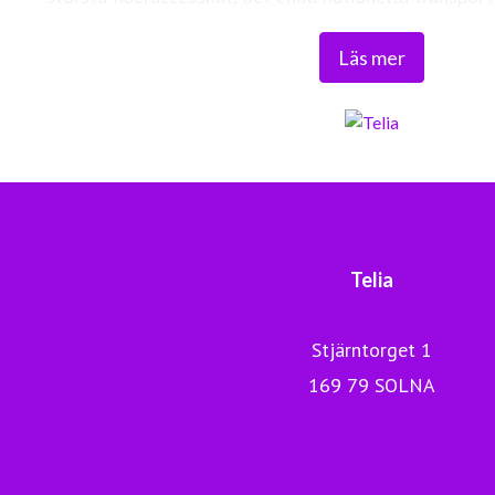
världsklass skapar vi en enklare, smartare och mer meni
Läs mer
Tryggt, hållbart och säkert. Det är 
Telia
Stjärntorget 1
169 79 SOLNA
Nyheter Telia Company
Digitala Sverige
Telia.se