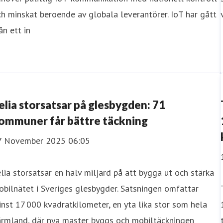
h minskat beroende av globala leverantörer. IoT har gått
ån ett in
elia storsatsar på glesbygden: 71
ommuner får bättre täckning
7 November 2025 06:05
lia storsatsar en halv miljard på att bygga ut och stärka
bilnätet i Sveriges glesbygder. Satsningen omfattar
nst 17 000 kvadratkilometer, en yta lika stor som hela
ärmland, där nya master byggs och mobiltäckningen