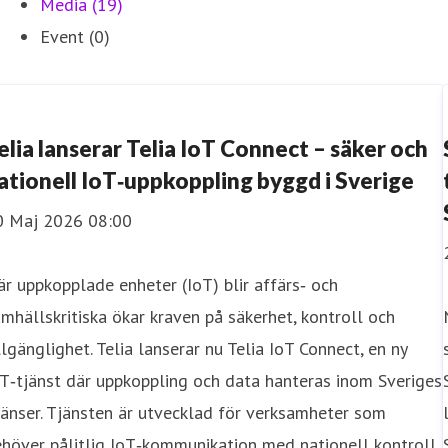
Media (19)
Event (0)
elia lanserar Telia IoT Connect – säker och
ationell IoT‑uppkoppling byggd i Sverige
0 Maj 2026 08:00
r uppkopplade enheter (IoT) blir affärs‑ och
mhällskritiska ökar kraven på säkerhet, kontroll och
llgänglighet. Telia lanserar nu Telia IoT Connect, en ny
T‑tjänst där uppkoppling och data hanteras inom Sveriges
änser. Tjänsten är utvecklad för verksamheter som
höver pålitlig IoT‑kommunikation med nationell kontroll