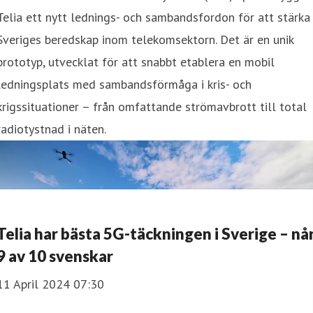
Telia ett nytt lednings- och sambandsfordon för att stärka
Sveriges beredskap inom telekomsektorn. Det är en unik
prototyp, utvecklat för att snabbt etablera en mobil
ledningsplats med sambandsförmåga i kris- och
krigssituationer – från omfattande strömavbrott till total
radiotystnad i näten.
Telia har bästa 5G-täckningen i Sverige – nå
9 av 10 svenskar
11 April 2024 07:30