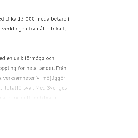
ed cirka 15 000 medarbetare i
utvecklingen framåt – lokalt,
.
ed en unik förmåga och
oppling för hela landet. Från
a verksamheter. Vi möjliggör
es totalförsvar. Med Sveriges
nätet och ett mobilnät i
ngsfull vardag och framtid.
Telia.