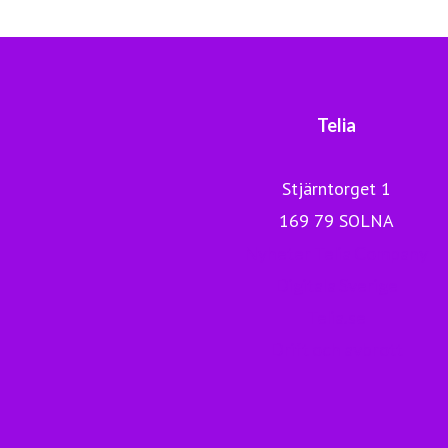
Telia
Stjärntorget 1
169 79 SOLNA
Nyheter Telia Company
Digitala Sverige
Telia.se
Drift och avbrott