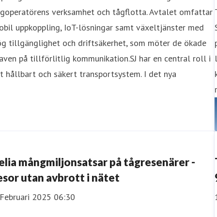
goperatörens verksamhet och tågflotta. Avtalet omfattar
bil uppkoppling, IoT-lösningar samt växeltjänster med
g tillgänglighet och driftsäkerhet, som möter de ökade
aven på tillförlitlig kommunikation.SJ har en central roll i
t hållbart och säkert transportsystem. I det nya
elia mångmiljonsatsar på tågresenärer -
esor utan avbrott i nätet
 Februari 2025 06:30