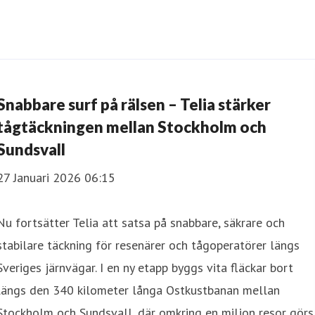
Snabbare surf på rälsen – Telia stärker
tågtäckningen mellan Stockholm och
Sundsvall
27 Januari 2026 06:15
Nu fortsätter Telia att satsa på snabbare, säkrare och
stabilare täckning för resenärer och tågoperatörer längs
Sveriges järnvägar. I en ny etapp byggs vita fläckar bort
längs den 340 kilometer långa Ostkustbanan mellan
Stockholm och Sundsvall, där omkring en miljon resor görs