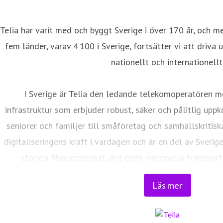
Telia har varit med och byggt Sverige i över 170 år, och m
fem länder, varav 4 100 i Sverige, fortsätter vi att driva 
nationellt och internationellt
I Sverige är Telia den ledande telekomoperatören m
infrastruktur som erbjuder robust, säker och pålitlig uppk
seniorer och familjer till småföretag och samhällskritisk
digitaliseringens kraft i vardagen och är en del av Sverig
största fiberaccessnät, det enda nationella transport
världsklass skapar vi en enklare, smartare och mer meni
Läs mer
Tryggt, hållbart och säkert. Det är 