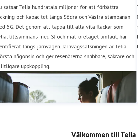
 satsar Telia hundratals miljoner för att förbättra
ckning och kapacitet längs Södra och Västra stambanan
d 5G. Det genom att täppa till alla vita fläckar som
lia, tillsammans med SJ och mätföretaget umlaut, har
entifierat längs järnvägen. Järnvägssatsningen är Telia
örsta någonsin och ger resenärerna snabbare, säkrare och
litligare uppkoppling.
Välkommen till Telia