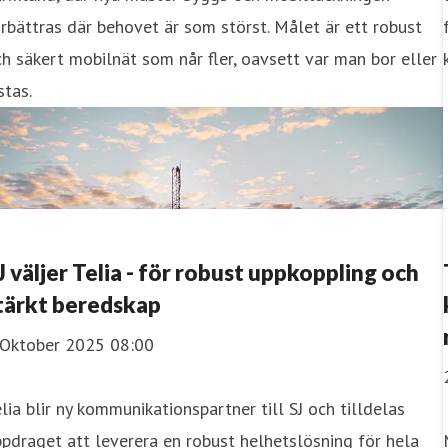
rbättras där behovet är som störst. Målet är ett robust
h säkert mobilnät som når fler, oavsett var man bor eller
stas.
J väljer Telia - för robust uppkoppling och
tärkt beredskap
 Oktober 2025 08:00
lia blir ny kommunikationspartner till SJ och tilldelas
pdraget att leverera en robust helhetslösning för hela